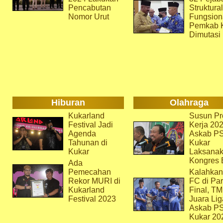
Pencabutan
Struktura
Nomor Urut
Fungsion
Pemkab 
Dimutasi
Hiburan
Olahraga
Kukarland
Susun Pr
Festival Jadi
Kerja 202
Agenda
Askab P
Tahunan di
Kukar
Kukar
Laksana
Kongres 
Ada
Pemecahan
Kalahkan
Rekor MURI di
FC di Par
Kukarland
Final, T
Festival 2023
Juara Lig
Askab P
Kukar 20