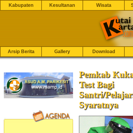
Kabupaten
Kesultanan
Wisata
Arsip Berita
Gallery
Download
Pemkab Kukar
Test Bagi
Santri/Pelaja
Syaratnya