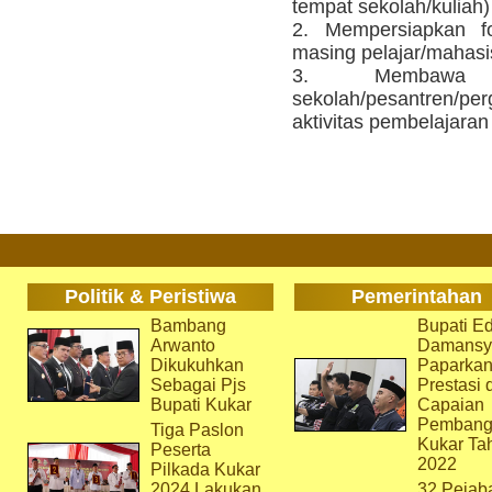
tempat sekolah/kuliah)
2. Mempersiapkan fo
masing pelajar/mahasi
3. Membawa
sekolah/pesantren/pe
aktivitas pembelajaran
Politik & Peristiwa
Pemerintahan
Bambang
Bupati Ed
Arwanto
Damansy
Dikukuhkan
Paparka
Sebagai Pjs
Prestasi 
Bupati Kukar
Capaian
Pembang
Tiga Paslon
Kukar Ta
Peserta
2022
Pilkada Kukar
2024 Lakukan
32 Pejab