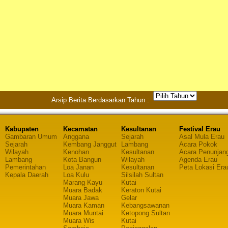
Arsip Berita Berdasarkan Tahun :
Kabupaten
Kecamatan
Kesultanan
Festival Erau
Gambaran Umum
Anggana
Sejarah
Asal Mula Erau
Sejarah
Kembang Janggut
Lambang
Acara Pokok
Wilayah
Kenohan
Kesultanan
Acara Penunjan
Lambang
Kota Bangun
Wilayah
Agenda Erau
Pemerintahan
Loa Janan
Kesultanan
Peta Lokasi Era
Kepala Daerah
Loa Kulu
Silsilah Sultan
Marang Kayu
Kutai
Muara Badak
Keraton Kutai
Muara Jawa
Gelar
Muara Kaman
Kebangsawanan
Muara Muntai
Ketopong Sultan
Muara Wis
Kutai