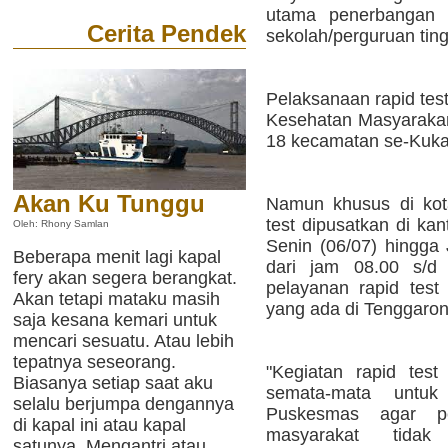
utama penerbangan 
Cerita Pendek
sekolah/perguruan ting
Pelaksanaan rapid test
Kesehatan Masyarakar
18 kecamatan se-Kuka
Akan Ku Tunggu
Namun khusus di ko
test dipusatkan di ka
Oleh: Rhony Samlan
Senin (06/07) hingga 
Beberapa menit lagi kapal
dari jam 08.00 s/d 
fery akan segera berangkat.
pelayanan rapid test
Akan tetapi mataku masih
yang ada di Tenggaron
saja kesana kemari untuk
mencari sesuatu. Atau lebih
tepatnya seseorang.
"Kegiatan rapid test
Biasanya setiap saat aku
semata-mata untu
selalu berjumpa dengannya
Puskesmas agar pe
di kapal ini atau kapal
masyarakat tida
satunya. Mengantri atau