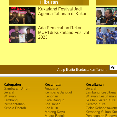
Hiburan
Kukarland Festival Jadi
Agenda Tahunan di Kukar
Ada Pemecahan Rekor
MURI di Kukarland Festival
2023
Arsip Berita Berdasarkan Tahun :
Kabupaten
Kecamatan
Kesultanan
Gambaran Umum
Anggana
Sejarah
Sejarah
Kembang Janggut
Lambang Kesultana
Wilayah
Kenohan
Wilayah Kesultanan
Lambang
Kota Bangun
Silsilah Sultan Kutai
Pemerintahan
Loa Janan
Keraton Kutai
Kepala Daerah
Loa Kulu
Gelar Kebangsawan
Marang Kayu
Ketopong Sultan Kut
Muara Badak
Peninggalan Budaya