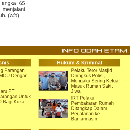
s angka 65
 menjalani
h. (
win
)
snis
Hukum & Kriminal
g Parangan
Pelaku Teror Masjid
i MOU Dengan
Diringkus Polisi,
r
Mengaku Sering Keluar
Masuk Rumah Sakit
aru PT
Jiwa
arangan Untuk
IRT Pelaku
D Bagi Kukar
Pembakaran Rumah
Ditangkap Dalam
Perjalanan ke
Banjarmasin