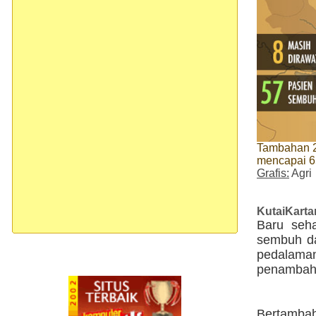
Tambahan 2 
mencapai 6
Grafis:
Agri
KutaiKart
Baru seha
sembuh da
pedalama
penambaha
Bertamba