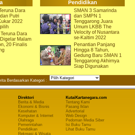
a
Pendidikan
eruna Dara
SMAN 3 Samarinda
dan Putri
dan SMPN 1
Kukar 2022
Tenggarong Juara
pilih
Umum LKBB The
Velocity of Nusantara
 Teruna Dara
se-Kaltim 2022
 Digelar Malam
on, 20 Finalis
Penantian Panjang
ng
Hingga 8 Tahun,
Gedung Baru SMAN 1
Tenggarong Akhirnya
Siap Digunakan
rita Berdasarkan Kategori :
Direktori
KutaiKartanegara.com
Berita & Media
Tentang Kami
Ekonomi & Bisnis
Pasang Iklan
Kesehatan
Advertorial
Komputer & Internet
Web Design
Olahraga
Pedoman Media Siber
Pemerintahan
Isi Buku Tamu
Pendidikan
Lihat Buku Tamu
Rekreasi & Wisata