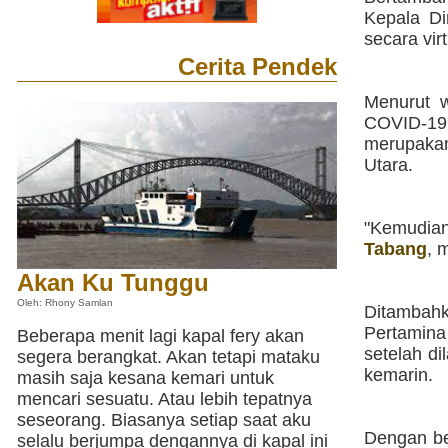
Kepala Di
secara vir
Cerita Pendek
Menurut w
COVID-19
merupakan
Utara.
"Kemudian
Tabang
, 
Akan Ku Tunggu
Oleh: Rhony Samlan
Ditambahk
Pertamina
Beberapa menit lagi kapal fery akan
setelah d
segera berangkat. Akan tetapi mataku
kemarin.
masih saja kesana kemari untuk
mencari sesuatu. Atau lebih tepatnya
seseorang. Biasanya setiap saat aku
Dengan be
selalu berjumpa dengannya di kapal ini