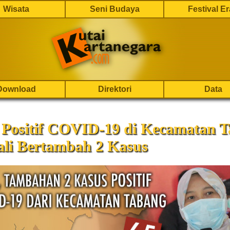
Wisata
Seni Budaya
Festival E
Download
Direktori
Data
 Positif COVID-19 di Kecamatan 
li Bertambah 2 Kasus