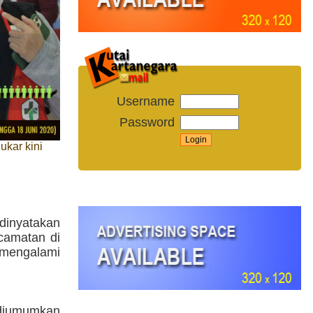
Username
Password
ukar kini
dinyatakan
camatan di
mengalami
 diumumkan