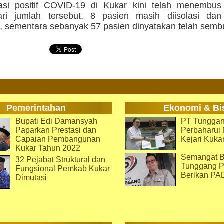
masi positif COVID-19 di Kukar kini telah menembu
ri jumlah tersebut, 8 pasien masih diisolasi dan
, sementara sebanyak 57 pasien dinyatakan telah sembu
Pemerintahan
Ekonomi & Bi
Bupati Edi Damansyah
PT Tunggan
Paparkan Prestasi dan
Perbaharu
Capaian Pembangunan
Kejari Kuka
Kukar Tahun 2022
Semangat B
32 Pejabat Struktural dan
Tunggang P
Fungsional Pemkab Kukar
Berikan PA
Dimutasi