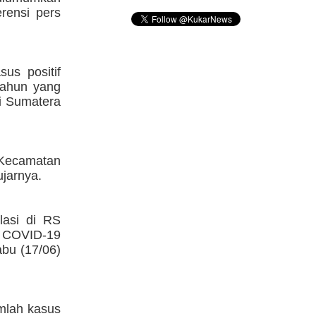
rensi pers
us positif
tahun yang
i Sumatera
 Kecamatan
ujarnya.
lasi di RS
f COVID-19
bu (17/06)
umlah kasus