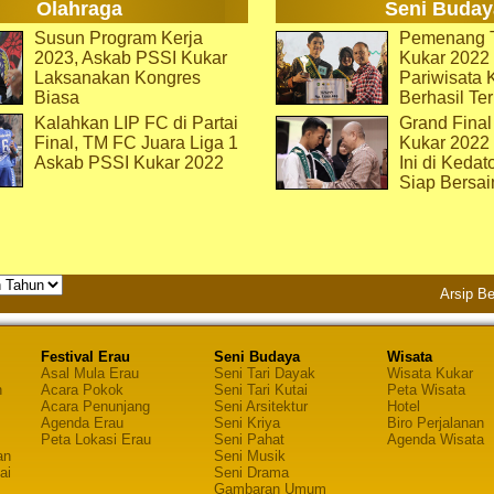
Olahraga
Seni Buday
Susun Program Kerja
Pemenang T
2023, Askab PSSI Kukar
Kukar 2022 
Laksanakan Kongres
Pariwisata 
Biasa
Berhasil Ter
Kalahkan LIP FC di Partai
Grand Final
Final, TM FC Juara Liga 1
Kukar 2022
Askab PSSI Kukar 2022
Ini di Kedat
Siap Bersai
Arsip Be
Festival Erau
Seni Budaya
Wisata
Asal Mula Erau
Seni Tari Dayak
Wisata Kukar
n
Acara Pokok
Seni Tari Kutai
Peta Wisata
Acara Penunjang
Seni Arsitektur
Hotel
Agenda Erau
Seni Kriya
Biro Perjalanan
Peta Lokasi Erau
Seni Pahat
Agenda Wisata
an
Seni Musik
ai
Seni Drama
Gambaran Umum