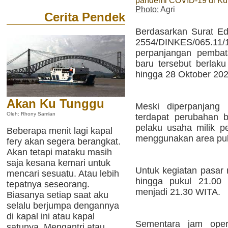
pandemi COVID-19 di Ku
Photo:
Agri
Cerita Pendek
Berdasarkan Surat Ed
2554/DINKES/065.11/
perpanjangan pembat
baru tersebut berlak
hingga 28 Oktober 202
Akan Ku Tunggu
Meski diperpanjang
Oleh: Rhony Samlan
terdapat perubahan 
pelaku usaha milik 
Beberapa menit lagi kapal
menggunakan area publ
fery akan segera berangkat.
Akan tetapi mataku masih
saja kesana kemari untuk
Untuk kegiatan pasar
mencari sesuatu. Atau lebih
hingga pukul 21.00 
tepatnya seseorang.
menjadi 21.30 WITA.
Biasanya setiap saat aku
selalu berjumpa dengannya
di kapal ini atau kapal
Sementara jam opera
satunya. Mengantri atau