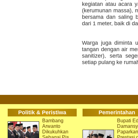
kegiatan atau acara 
(kerumunan massa), 
bersama dan saling 
dari 1 meter, baik di 
Warga juga diminta u
tangan dengan air men
sanitizer), serta se
setiap pulang ke rumah
Politik & Peristiwa
Pemerintahan
Bambang
Bupati Ed
Arwanto
Damansy
Dikukuhkan
Paparka
Sebagai Pjs
Prestasi 