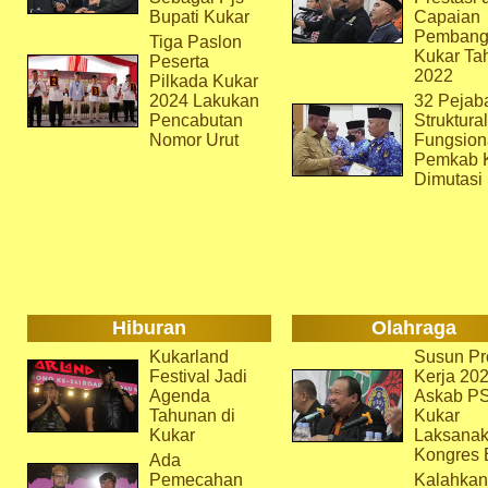
Bupati Kukar
Capaian
Pembang
Tiga Paslon
Kukar Ta
Peserta
2022
Pilkada Kukar
2024 Lakukan
32 Pejab
Pencabutan
Struktura
Nomor Urut
Fungsion
Pemkab 
Dimutasi
Hiburan
Olahraga
Kukarland
Susun Pr
Festival Jadi
Kerja 202
Agenda
Askab P
Tahunan di
Kukar
Kukar
Laksana
Kongres 
Ada
Pemecahan
Kalahkan