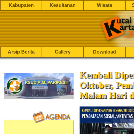
Kabupaten
Kesultanan
Wisata
Arsip Berita
Gallery
Download
Kembali Dipe
Oktober, Pemb
Malam Hari d