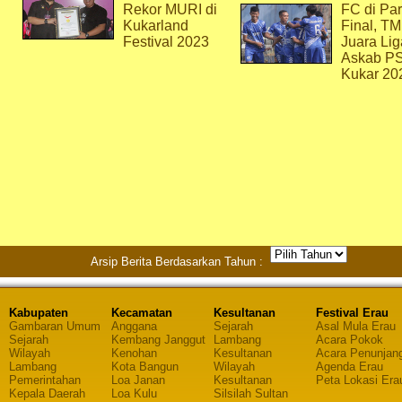
Rekor MURI di
FC di Par
Kukarland
Final, T
Festival 2023
Juara Lig
Askab P
Kukar 20
Arsip Berita Berdasarkan Tahun :
Kabupaten
Kecamatan
Kesultanan
Festival Erau
Gambaran Umum
Anggana
Sejarah
Asal Mula Erau
Sejarah
Kembang Janggut
Lambang
Acara Pokok
Wilayah
Kenohan
Kesultanan
Acara Penunjan
Lambang
Kota Bangun
Wilayah
Agenda Erau
Pemerintahan
Loa Janan
Kesultanan
Peta Lokasi Era
Kepala Daerah
Loa Kulu
Silsilah Sultan