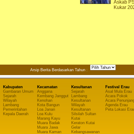
Askab P
Kukar 20
Arsip Berita Berdasarkan Tahun :
Kabupaten
Kecamatan
Kesultanan
Festival Erau
Gambaran Umum
Anggana
Sejarah
Asal Mula Erau
Sejarah
Kembang Janggut
Lambang
Acara Pokok
Wilayah
Kenohan
Kesultanan
Acara Penunjan
Lambang
Kota Bangun
Wilayah
Agenda Erau
Pemerintahan
Loa Janan
Kesultanan
Peta Lokasi Era
Kepala Daerah
Loa Kulu
Silsilah Sultan
Marang Kayu
Kutai
Muara Badak
Keraton Kutai
Muara Jawa
Gelar
Muara Kaman
Kebangsawanan