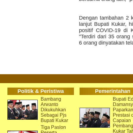
Dengan tambahan 2 k
lanjut Bupati Kukar, h
positif COVID-19 di 
"Terdiri dari 35 oran
6 orang dinyatakan te
Politik & Peristiwa
Pemerintahan
Bambang
Bupati Ed
Arwanto
Damansy
Dikukuhkan
Paparka
Sebagai Pjs
Prestasi 
Bupati Kukar
Capaian
Pembang
Tiga Paslon
Kukar Ta
Peserta