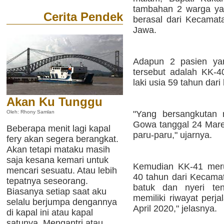
tambahan 2 warga yang
Cerita Pendek
berasal dari Kecama
Jawa.
Adapun 2 pasien yan
tersebut adalah KK-4
laki usia 59 tahun dar
Akan Ku Tunggu
"Yang bersangkutan m
Oleh: Rhony Samlan
Gowa tanggal 24 Mare
Beberapa menit lagi kapal
paru-paru," ujarnya.
fery akan segera berangkat.
Akan tetapi mataku masih
saja kesana kemari untuk
Kemudian KK-41 merup
mencari sesuatu. Atau lebih
40 tahun dari Kecam
tepatnya seseorang.
batuk dan nyeri ten
Biasanya setiap saat aku
memiliki riwayat perj
selalu berjumpa dengannya
April 2020," jelasnya.
di kapal ini atau kapal
satunya. Mengantri atau