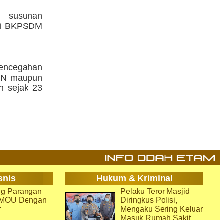
n susunan
lui BKPSDM
ncegahan
ASN maupun
h sejak 23
snis
Hukum & Kriminal
g Parangan
Pelaku Teror Masjid
i MOU Dengan
Diringkus Polisi,
r
Mengaku Sering Keluar
Masuk Rumah Sakit