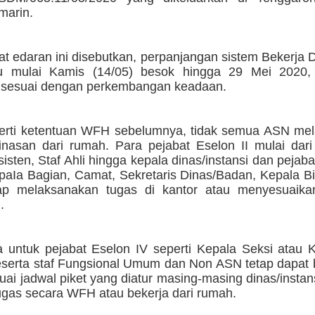
marin.
at edaran ini disebutkan, perpanjangan sistem Bekerja
aku mulai Kamis (14/05) besok hingga 29 Mei 2020
i sesuai dengan perkembangan keadaan.
rti ketentuan WFH sebelumnya, tidak semua ASN me
inasan dari rumah. Para pejabat Eselon II mulai dari
isten, Staf Ahli hingga kepala dinas/instansi dan pejabat
epaIa Bagian, Camat, Sekretaris Dinas/Badan, Kepala B
tap melaksanakan tugas di kantor atau menyesuaik
.
 untuk pejabat Eselon IV seperti Kepala Seksi atau 
eserta staf Fungsional Umum dan Non ASN tetap dapat 
uai jadwal piket yang diatur masing-masing dinas/insta
ugas secara WFH atau bekerja dari rumah.