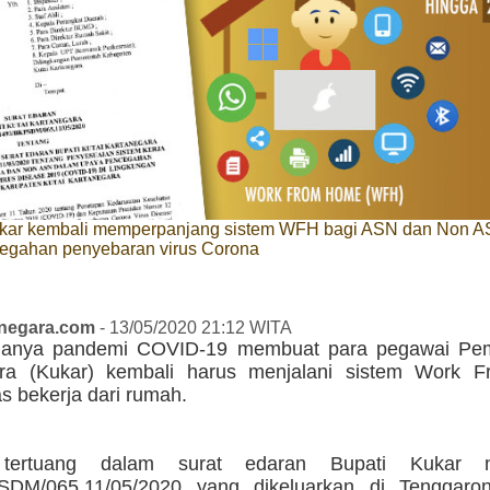
ar kembali memperpanjang sistem WFH bagi ASN dan Non A
egahan penyebaran virus Corona
anegara.com
- 13/05/2020 21:12 WITA
danya pandemi COVID-19 membuat para pegawai Pem
ara (Kukar) kembali harus menjalani sistem Work
s bekerja dari rumah.
 tertuang dalam surat edaran Bupati Kukar 
SDM/065.11/05/2020 yang dikeluarkan di Tenggaro