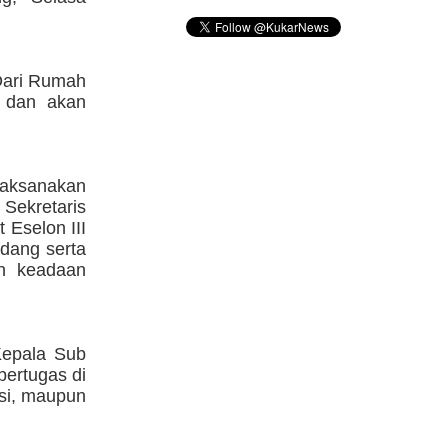
 Dari Rumah
, dan akan
laksanakan
 Sekretaris
 Eselon III
idang serta
an keadaan
Kepala Sub
bertugas di
nsi, maupun