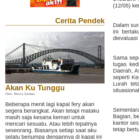
(12/05) ke
Cerita Pendek
Dalam sur
ini berl
dievaluas
Sama sepe
tugas ked
Daerah, As
seperti K
Lurah te
Akan Ku Tunggu
situasional
Oleh: Rhony Samlan
Beberapa menit lagi kapal fery akan
Sementara
segera berangkat. Akan tetapi mataku
Bagian, b
masih saja kesana kemari untuk
kantor ses
mencari sesuatu. Atau lebih tepatnya
tetap bert
seseorang. Biasanya setiap saat aku
selalu berjumpa dengannya di kapal ini