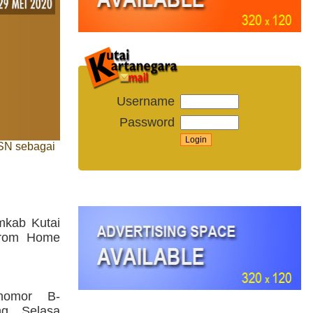
Username
Password
SN sebagai
kab Kutai
 From Home
nomor B-
ng, Selasa