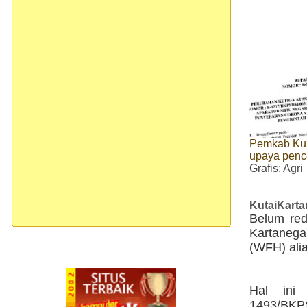
Pemkab Kuk
upaya penc
Grafis:
Agri
KutaiKart
Belum re
Kartaneg
(WFH) alia
Hal ini
1493/BKP