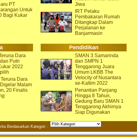
aru PT
Jiwa
arangan Untuk
IRT Pelaku
D Bagi Kukar
Pembakaran Rumah
Ditangkap Dalam
Perjalanan ke
Banjarmasin
a
Pendidikan
eruna Dara
SMAN 3 Samarinda
dan Putri
dan SMPN 1
Kukar 2022
Tenggarong Juara
pilih
Umum LKBB The
Velocity of Nusantara
 Teruna Dara
se-Kaltim 2022
 Digelar Malam
on, 20 Finalis
Penantian Panjang
ng
Hingga 8 Tahun,
Gedung Baru SMAN 1
Tenggarong Akhirnya
Siap Digunakan
rita Berdasarkan Kategori :