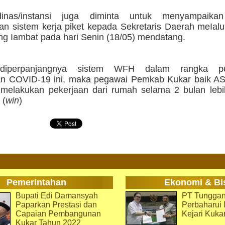
inas/instansi juga diminta untuk menyampaika
an sistem kerja piket kepada Sekretaris Daerah meIa
ng Iambat pada hari Senin (18/05) mendatang.
diperpanjangnya sistem WFH dalam rangka pe
an COVID-19 ini, maka pegawai Pemkab Kukar baik 
elakukan pekerjaan dari rumah selama 2 bulan lebi
 (
win
)
Pemerintahan
Ekonomi & Bi
Bupati Edi Damansyah
PT Tunggan
Paparkan Prestasi dan
Perbaharu
Capaian Pembangunan
Kejari Kuka
Kukar Tahun 2022