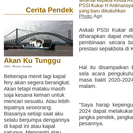
selamat kepada Ketua A
PSSI Kukar H Ardinansy
Cerita Pendek
yang baru dikukuhkan
Photo:
Agri
Askab PSSI Kukar d
diharapkan dapat me
pembinaan secara ba
prestasi sepakbola di 
Akan Ku Tunggu
Hal itu disampaikan
Oleh: Rhony Samlan
sela acara pengukuh
Beberapa menit lagi kapal
masa bakti 2020-2024
fery akan segera berangkat.
malam.
Akan tetapi mataku masih
saja kesana kemari untuk
mencari sesuatu. Atau lebih
"Saya harap kepengu
tepatnya seseorang.
2024 dapat melakukan 
Biasanya setiap saat aku
jangka pendek, jangk
selalu berjumpa dengannya
pesannya.
di kapal ini atau kapal
satunya. Mengantri atau