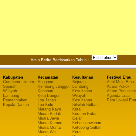
Arsip Berita Berdasarkan Tahun :
Kabupaten
Kecamatan
Kesultanan
Festival Erau
Gambaran Umum
Anggana
Sejarah
Asal Mula Erau
Sejarah
Kembang Janggut
Lambang
Acara Pokok
Wilayah
Kenohan
Kesultanan
Acara Penunjan
Lambang
Kota Bangun
Wilayah
Agenda Erau
Pemerintahan
Loa Janan
Kesultanan
Peta Lokasi Era
Kepala Daerah
Loa Kulu
Silsilah Sultan
Marang Kayu
Kutai
Muara Badak
Keraton Kutai
Muara Jawa
Gelar
Muara Kaman
Kebangsawanan
Muara Muntai
Ketopong Sultan
Muara Wis
Kutai