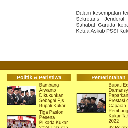
Dalam kesempatan ter
Sekretaris Jendera
Sahabat Garuda kep
Ketua Askab PSSI Kuka
Politik & Peristiwa
Pemerintahan
Bambang
Bupati Ed
Arwanto
Damansy
Dikukuhkan
Paparka
Sebagai Pjs
Prestasi 
Bupati Kukar
Capaian
Pembang
Tiga Paslon
Kukar Ta
Peserta
2022
Pilkada Kukar
2024 Lakukan
32 Pejab