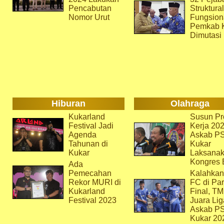
Pencabutan
Struktura
Nomor Urut
Fungsion
Pemkab 
Dimutasi
Hiburan
Olahraga
Kukarland
Susun Pr
Festival Jadi
Kerja 202
Agenda
Askab P
Tahunan di
Kukar
Kukar
Laksana
Kongres 
Ada
Pemecahan
Kalahkan
Rekor MURI di
FC di Par
Kukarland
Final, T
Festival 2023
Juara Lig
Askab P
Kukar 20