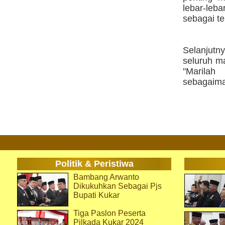
lebar-leb
sebagai t
Selanjutn
seluruh m
"Marilah
sebagaiman
Politik & Peristiwa
Bambang Arwanto
Dikukuhkan Sebagai Pjs
Bupati Kukar
Tiga Paslon Peserta
Pilkada Kukar 2024