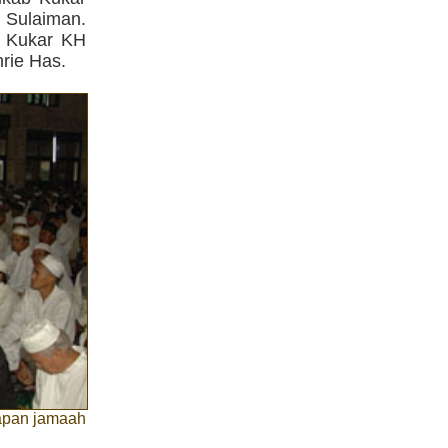
 Sulaiman.
I Kukar KH
rie Has.
dapan jamaah