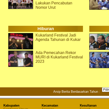
Lakukan Pencabutan
Nomor Urut
Hiburan
Kukarland Festival Jadi
Agenda Tahunan di Kukar
Ada Pemecahan Rekor
MURI di Kukarland Festival
2023
Arsip Berita Berdasarkan Tahun :
Kabupaten
Kecamatan
Kesultanan