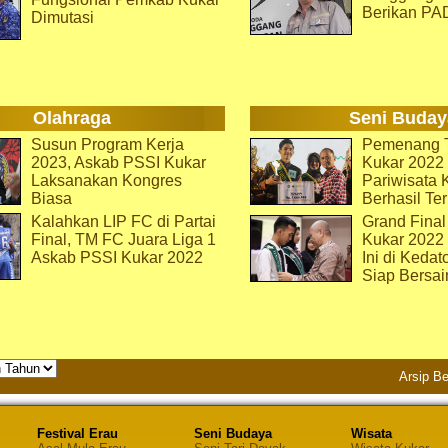
Berikan PA
Dimutasi
Olahraga
Seni Buday
Susun Program Kerja
Pemenang T
2023, Askab PSSI Kukar
Kukar 2022 
Laksanakan Kongres
Pariwisata 
Biasa
Berhasil Ter
Kalahkan LIP FC di Partai
Grand Final
Final, TM FC Juara Liga 1
Kukar 2022
Askab PSSI Kukar 2022
Ini di Kedat
Siap Bersai
Arsip Be
Festival Erau
Seni Budaya
Wisata