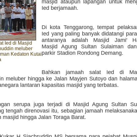
masjid ataupun lapangan untuk mengi
Ied berjamaah.
Di kota Tenggarong, tempat pelaksa
Ied yang paling banyak didatangi par
antaranya adalah Masjid Jami' Ha
t Ied di Masjid
Masjid Agung Sultan Sulaiman dan
nuddin meluber
parkir Stadion Rondong Demang.
aman Kedaton Kutai
a
Bahkan jamaah salat Ied di Mas
n meluber hingga ke Jalan Mayjen Sutoyo dan halam
anegara lantaran kapasitas masjid yang terbatas.
an serupa juga terjadi di Masjid Agung Sultan Su
ng tengah direnovasi itu, sebagian jamaah melaksanaka
 masjid hingga Jalan Toraga Barat.
 Kukar H Sjachruddin MS bersama para pejabat Musp