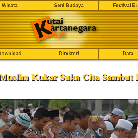
Wisata
Seni Budaya
Festival E
Download
Direktori
Data
Muslim Kukar Suka Cita Sambut 