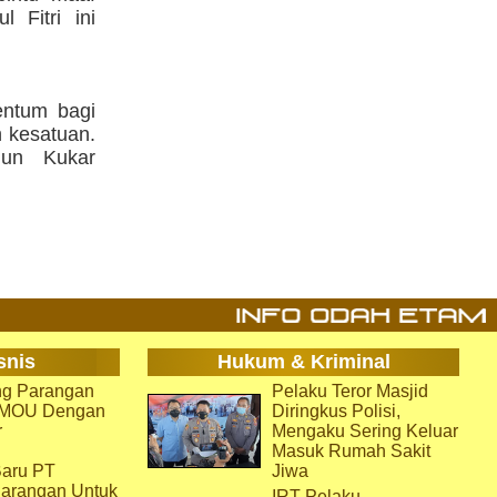
 Fitri ini
entum bagi
 kesatuan.
gun Kukar
snis
Hukum & Kriminal
g Parangan
Pelaku Teror Masjid
i MOU Dengan
Diringkus Polisi,
r
Mengaku Sering Keluar
Masuk Rumah Sakit
aru PT
Jiwa
arangan Untuk
IRT Pelaku