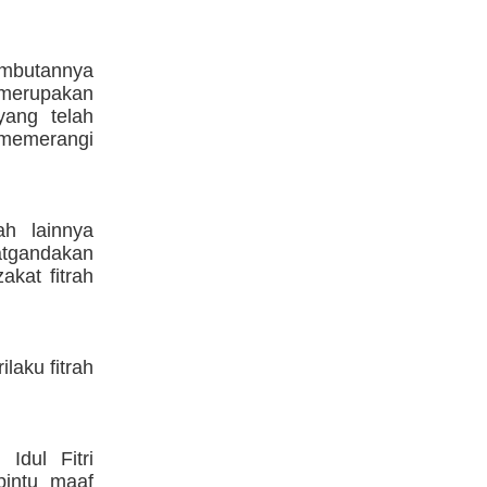
mbutannya
 merupakan
yang telah
 memerangi
ah lainnya
atgandakan
kat fitrah
ilaku fitrah
Idul Fitri
pintu maaf