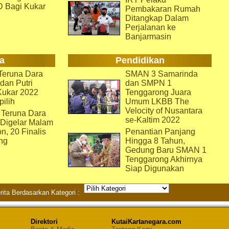
D Bagi Kukar
Pembakaran Rumah
Ditangkap Dalam
Perjalanan ke
Banjarmasin
a
Pendidikan
eruna Dara
SMAN 3 Samarinda
dan Putri
dan SMPN 1
Kukar 2022
Tenggarong Juara
pilih
Umum LKBB The
Velocity of Nusantara
 Teruna Dara
se-Kaltim 2022
 Digelar Malam
on, 20 Finalis
Penantian Panjang
ng
Hingga 8 Tahun,
Gedung Baru SMAN 1
Tenggarong Akhirnya
Siap Digunakan
rita Berdasarkan Kategori :
Direktori
KutaiKartanegara.com