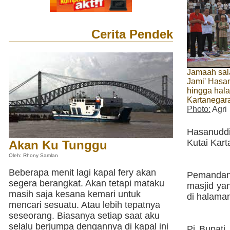
Cerita Pendek
Jamaah sala
Jami' Hasa
hingga hal
Kartanegar
Photo:
Agri
Hasanuddi
Kutai Kart
Akan Ku Tunggu
Oleh: Rhony Samlan
Beberapa menit lagi kapal fery akan
Pemandang
segera berangkat. Akan tetapi mataku
masjid ya
masih saja kesana kemari untuk
di halaman
mencari sesuatu. Atau lebih tepatnya
seseorang. Biasanya setiap saat aku
selalu berjumpa dengannya di kapal ini
Pj Bupati