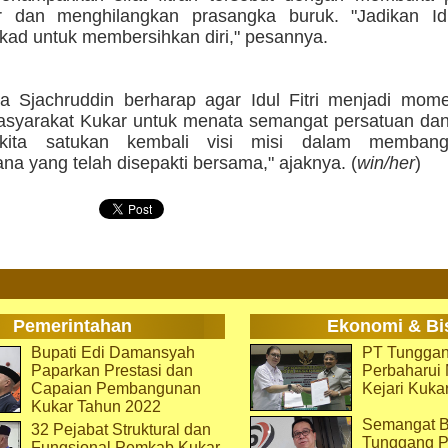
ar dan menghilangkan prasangka buruk. "Jadikan Idul
ekad untuk membersihkan diri," pesannya.
ya Sjachruddin berharap agar Idul Fitri menjadi mom
asyarakat Kukar untuk menata semangat persatuan dan
 kita satukan kembali visi misi dalam memban
a yang telah disepakti bersama," ajaknya. (
win/her
)
Pemerintahan
Ekonomi & Bi
Bupati Edi Damansyah
PT Tunggan
Paparkan Prestasi dan
Perbaharu
Capaian Pembangunan
Kejari Kuka
Kukar Tahun 2022
Semangat B
32 Pejabat Struktural dan
Tunggang P
Fungsional Pemkab Kukar