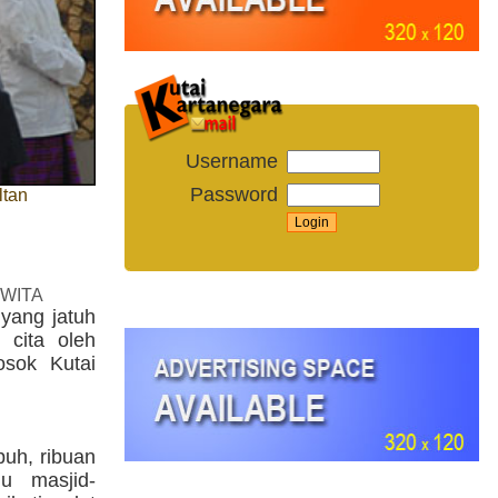
Username
Password
ltan
 WITA
 yang jatuh
 cita oleh
osok Kutai
buh, ribuan
u masjid-