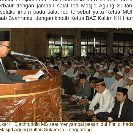
rbaur dengan jamaah salat Ied Masjid Agung Sultan
 selaku imam pada salat Ied tersebut yaitu Ketua MU
ab Syahranie, dengan khotib Ketua BAZ Kaltim KH Ham
ukar H Sjachruddin MS saat menyampai pesan Idul Fitri di ha
i Masjid Agung Sultan Sulaiman, Tenggarong