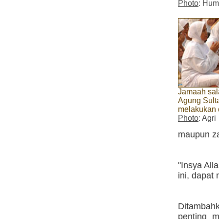
Photo
: Hum
Jamaah sala
Agung Sult
melakukan 
Photo
: Agri
maupun za
"Insya Alla
ini, dapat
Ditambah
penting m