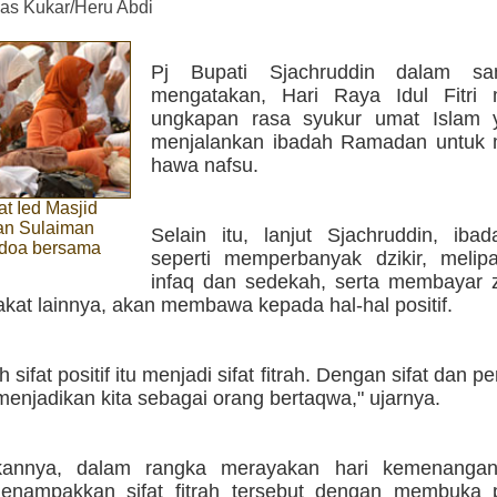
as Kukar/Heru Abdi
Pj Bupati Sjachruddin dalam sa
mengatakan, Hari Raya Idul Fitri
ungkapan rasa syukur umat Islam 
menjalankan ibadah Ramadan untuk
hawa nafsu.
t Ied Masjid
an Sulaiman
Selain itu, lanjut Sjachruddin, ibad
doa bersama
seperti memperbanyak dzikir, melip
infaq dan sedekah, serta membayar za
kat lainnya, akan membawa kepada hal-hal positif.
h sifat positif itu menjadi sifat fitrah. Dengan sifat dan per
 menjadikan kita sebagai orang bertaqwa," ujarnya.
kannya, dalam rangka merayakan hari kemenangan 
enampakkan sifat fitrah tersebut dengan membuka 