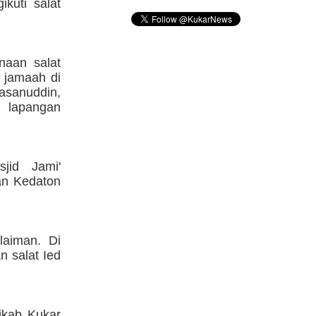
kuti salat
naan salat
a jamaah di
sanuddin,
 lapangan
jid Jami'
an Kedaton
laiman. Di
n salat Ied
ikab Kukar