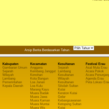
Arsip Berita Berdasarkan Tahun :
Kabupaten
Kecamatan
Kesultanan
Festival Erau
Gambaran Umum
Anggana
Sejarah
Asal Mula Erau
Sejarah
Kembang Janggut
Lambang
Acara Pokok
Wilayah
Kenohan
Kesultanan
Acara Penunjan
Lambang
Kota Bangun
Wilayah
Agenda Erau
Pemerintahan
Loa Janan
Kesultanan
Peta Lokasi Era
Kepala Daerah
Loa Kulu
Silsilah Sultan
Marang Kayu
Kutai
Muara Badak
Keraton Kutai
Muara Jawa
Gelar
Muara Kaman
Kebangsawanan
Muara Muntai
Ketopong Sultan
Muara Wis
Kutai