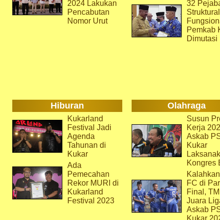
2024 Lakukan
32 Pejab
Pencabutan
Struktura
Nomor Urut
Fungsion
Pemkab 
Dimutasi
Hiburan
Olahraga
Kukarland
Susun Pr
Festival Jadi
Kerja 202
Agenda
Askab P
Tahunan di
Kukar
Kukar
Laksana
Kongres 
Ada
Pemecahan
Kalahkan
Rekor MURI di
FC di Par
Kukarland
Final, T
Festival 2023
Juara Lig
Askab P
Kukar 20