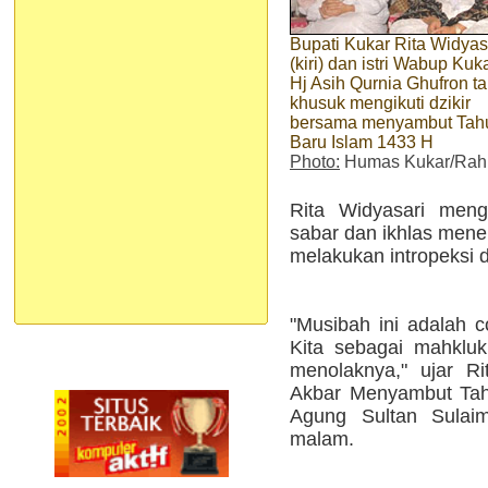
Bupati Kukar Rita Widyas
(kiri) dan istri Wabup Kuk
Hj Asih Qurnia Ghufron 
khusuk mengikuti dzikir
bersama menyambut Tah
Baru Islam 1433 H
Photo:
Humas Kukar/Ra
Rita Widyasari meng
sabar dan ikhlas mene
melakukan intropeksi di
"Musibah ini adalah 
Kita sebagai mahklu
menolaknya," ujar Ri
Akbar Menyambut Tah
Agung Sultan Sulaim
malam.