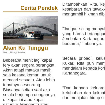
Ditambahkan Rita, kej
Cerita Pendek
kesabaran dan tawakk
mengambil hikmah diba
"Jangan saling menya
yang harus bertanggun
Jembatan Kartanegara
bersama," imbuhnya.
Akan Ku Tunggu
Oleh: Rhony Samlan
Secara pribadi, kel
Beberapa menit lagi kapal
Kukar, Rita pun men
fery akan segera berangkat.
mendalam kepada kor
Akan tetapi mataku masih
Kartanegara.
saja kesana kemari untuk
mencari sesuatu. Atau lebih
tepatnya seseorang.
"Dan kepada keluarga
Biasanya setiap saat aku
ketabahan dan kekuat
selalu berjumpa dengannya
dan menjalani hidup s
di kapal ini atau kapal
satunya. Mengantri atau