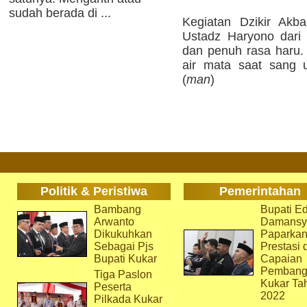
sudah berada di ...
Kegiatan Dzikir Akb
Ustadz Haryono dari 
dan penuh rasa haru.
air mata saat sang 
(
man
)
Politik & Peristiwa
Pemerintahan
Bambang
Bupati Ed
Arwanto
Damansy
Dikukuhkan
Paparka
Sebagai Pjs
Prestasi 
Bupati Kukar
Capaian
Pembang
Tiga Paslon
Kukar Ta
Peserta
2022
Pilkada Kukar