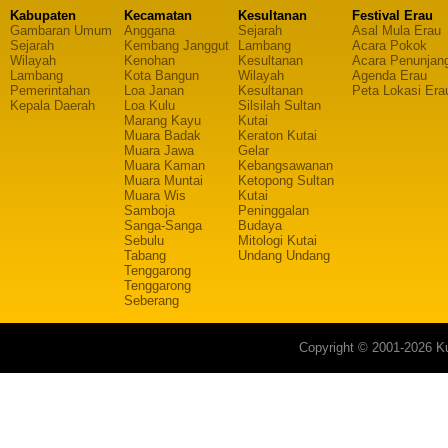
Kabupaten
Kecamatan
Kesultanan
Festival Erau
Gambaran Umum
Anggana
Sejarah
Asal Mula Erau
Sejarah
Kembang Janggut
Lambang
Acara Pokok
Wilayah
Kenohan
Kesultanan
Acara Penunjan
Lambang
Kota Bangun
Wilayah
Agenda Erau
Pemerintahan
Loa Janan
Kesultanan
Peta Lokasi Era
Kepala Daerah
Loa Kulu
Silsilah Sultan
Marang Kayu
Kutai
Muara Badak
Keraton Kutai
Muara Jawa
Gelar
Muara Kaman
Kebangsawanan
Muara Muntai
Ketopong Sultan
Muara Wis
Kutai
Samboja
Peninggalan
Sanga-Sanga
Budaya
Sebulu
Mitologi Kutai
Tabang
Undang Undang
Tenggarong
Tenggarong
Seberang
Copyright © 2001-2026 Ku