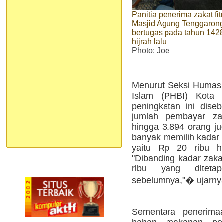
Panitia penerima zakat fit
Masjid Agung Tenggarong
bertugas pada tahun 142
hijrah lalu
Photo:
Joe
Menurut Seksi Humas d
Islam (PHBI) Kota
peningkatan ini dise
jumlah pembayar za
hingga 3.894 orang ju
banyak memilih kadar z
yaitu Rp 20 ribu h
"Dibanding kadar zak
ribu yang ditet
sebelumnya,"� ujarny
Sementara penerima