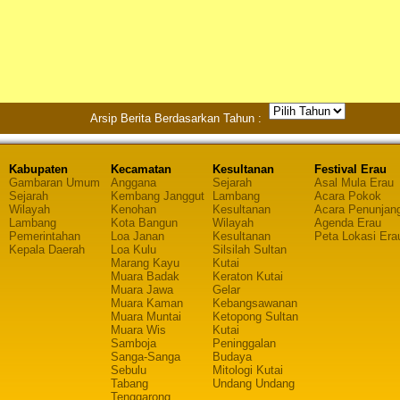
Arsip Berita Berdasarkan Tahun :
Kabupaten
Kecamatan
Kesultanan
Festival Erau
Gambaran Umum
Anggana
Sejarah
Asal Mula Erau
Sejarah
Kembang Janggut
Lambang
Acara Pokok
Wilayah
Kenohan
Kesultanan
Acara Penunjan
Lambang
Kota Bangun
Wilayah
Agenda Erau
Pemerintahan
Loa Janan
Kesultanan
Peta Lokasi Era
Kepala Daerah
Loa Kulu
Silsilah Sultan
Marang Kayu
Kutai
Muara Badak
Keraton Kutai
Muara Jawa
Gelar
Muara Kaman
Kebangsawanan
Muara Muntai
Ketopong Sultan
Muara Wis
Kutai
Samboja
Peninggalan
Sanga-Sanga
Budaya
Sebulu
Mitologi Kutai
Tabang
Undang Undang
Tenggarong