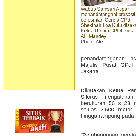
Wabup Samsuri Aspar
menandatangani prasasti
peresmian Gereja GPdI
Shekinah Loa Kulu disak
Ketua Umum GPDI Pusat
AH Mandey
Photo:
Ale
penandatanganan p
Majelis Pusat GPd
Jakarta.
Dikatakan Ketua Pa
Sitorus mengatakan
berukuran 50 x 28 m
seluas 2.500 meter 
hingga rampung pada 
"Pembangunan gereja 