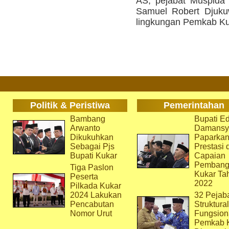
AS, pejabat Muspida 
Samuel Robert Djukuw,
lingkungan Pemkab Kuk
Politik & Peristiwa
Pemerintahan
Bambang
Bupati Ed
Arwanto
Damansy
Dikukuhkan
Paparka
Sebagai Pjs
Prestasi 
Bupati Kukar
Capaian
Pembang
Tiga Paslon
Kukar Ta
Peserta
2022
Pilkada Kukar
2024 Lakukan
32 Pejab
Pencabutan
Struktura
Nomor Urut
Fungsion
Pemkab 