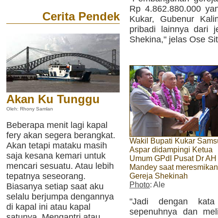
Rp 4.862.880.000 ya
Cerita Pendek
Kukar, Gubenur Kali
pribadi lainnya dari
Shekina," jelas Ose Si
Akan Ku Tunggu
Oleh: Rhony Samlan
Beberapa menit lagi kapal
fery akan segera berangkat.
Wakil Bupati Kukar Sams
Akan tetapi mataku masih
Aspar didampingi Ketua
saja kesana kemari untuk
Umum GPdI Pusat Dr AH
mencari sesuatu. Atau lebih
Mandey saat meresmikan
tepatnya seseorang.
Gereja Shekinah
Photo
: Ale
Biasanya setiap saat aku
selalu berjumpa dengannya
"Jadi dengan kata
di kapal ini atau kapal
sepenuhnya dan meli
satunya. Mengantri atau