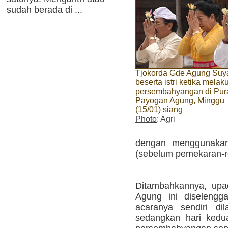
sudah berada di ...
Tjokorda Gde Agung Suy
beserta istri ketika melak
persembahyangan di Pur
Payogan Agung, Minggu
(15/01) siang
Photo
: Agri
dengan menggunaka
(sebelum pemekaran-re
Ditambahkannya, upa
Agung ini diselengg
acaranya sendiri di
sedangkan hari kedua 