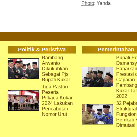
Photo
: Yanda
Politik & Peristiwa
Pemerintahan
Bambang
Bupati Ed
Arwanto
Damansy
Dikukuhkan
Paparka
Sebagai Pjs
Prestasi 
Bupati Kukar
Capaian
Pembang
Tiga Paslon
Kukar Ta
Peserta
2022
Pilkada Kukar
2024 Lakukan
32 Pejab
Pencabutan
Struktura
Nomor Urut
Fungsion
Pemkab 
Dimutasi