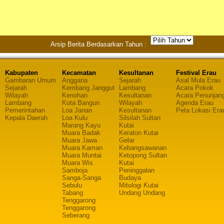
Arsip Berita Berdasarkan Tahun :
Kabupaten
Kecamatan
Kesultanan
Festival Erau
Gambaran Umum
Anggana
Sejarah
Asal Mula Erau
Sejarah
Kembang Janggut
Lambang
Acara Pokok
Wilayah
Kenohan
Kesultanan
Acara Penunjan
Lambang
Kota Bangun
Wilayah
Agenda Erau
Pemerintahan
Loa Janan
Kesultanan
Peta Lokasi Era
Kepala Daerah
Loa Kulu
Silsilah Sultan
Marang Kayu
Kutai
Muara Badak
Keraton Kutai
Muara Jawa
Gelar
Muara Kaman
Kebangsawanan
Muara Muntai
Ketopong Sultan
Muara Wis
Kutai
Samboja
Peninggalan
Sanga-Sanga
Budaya
Sebulu
Mitologi Kutai
Tabang
Undang Undang
Tenggarong
Tenggarong
Seberang