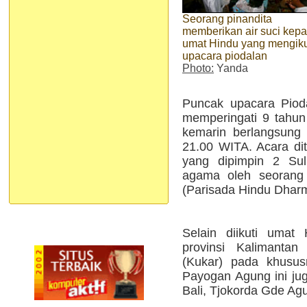
Seorang pinandita
memberikan air suci kep
umat Hindu yang mengiku
upacara piodalan
Photo:
Yanda
Puncak upacara Piod
memperingati 9 tahun
kemarin berlangsung
21.00 WITA. Acara d
yang dipimpin 2 Sul
agama oleh seorang
(Parisada Hindu Dharm
Selain diikuti umat
provinsi Kalimantan
(Kukar) pada khusus
Payogan Agung ini jug
Bali, Tjokorda Gde Ag