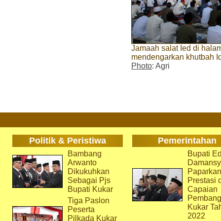
Jamaah salat Ied di hal
mendengarkan khutbah Idul
Photo
: Agri
Politik & Peristiwa
Pemerintahan
Bambang
Bupati Ed
Arwanto
Damansy
Dikukuhkan
Paparka
Sebagai Pjs
Prestasi 
Bupati Kukar
Capaian
Pembang
Tiga Paslon
Kukar Ta
Peserta
2022
Pilkada Kukar