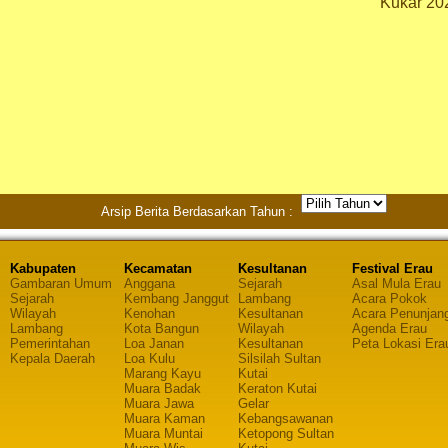
Kukar 20
Arsip Berita Berdasarkan Tahun :
Kabupaten
Kecamatan
Kesultanan
Festival Erau
Gambaran Umum
Anggana
Sejarah
Asal Mula Erau
Sejarah
Kembang Janggut
Lambang
Acara Pokok
Wilayah
Kenohan
Kesultanan
Acara Penunjan
Lambang
Kota Bangun
Wilayah
Agenda Erau
Pemerintahan
Loa Janan
Kesultanan
Peta Lokasi Era
Kepala Daerah
Loa Kulu
Silsilah Sultan
Marang Kayu
Kutai
Muara Badak
Keraton Kutai
Muara Jawa
Gelar
Muara Kaman
Kebangsawanan
Muara Muntai
Ketopong Sultan