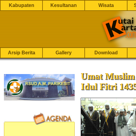
Kabupaten
Kesultanan
Wisata
Arsip Berita
Gallery
Download
Umat Muslim
Idul Fitri 143