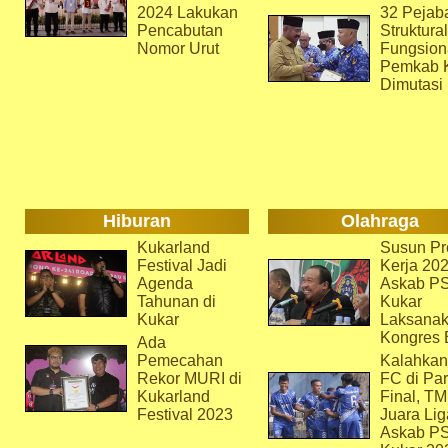
2024 Lakukan
32 Pejab
Pencabutan
Struktura
Nomor Urut
Fungsion
Pemkab 
Dimutasi
Hiburan
Olahraga
Kukarland
Susun Pr
Festival Jadi
Kerja 202
Agenda
Askab P
Tahunan di
Kukar
Kukar
Laksana
Kongres 
Ada
Pemecahan
Kalahkan
Rekor MURI di
FC di Par
Kukarland
Final, T
Festival 2023
Juara Lig
Askab P