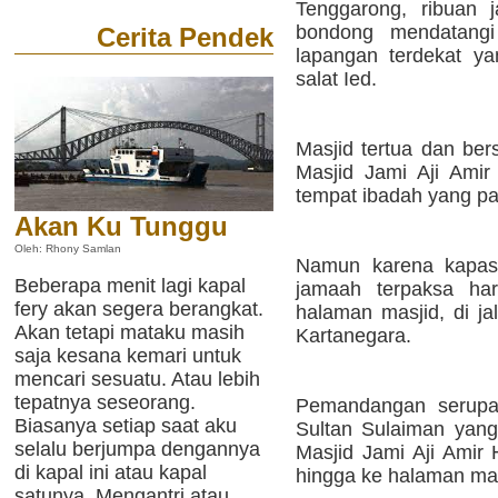
Tenggarong, ribuan 
bondong mendatangi 
Cerita Pendek
lapangan terdekat y
salat Ied.
Masjid tertua dan ber
Masjid Jami Aji Amir
tempat ibadah yang pa
Akan Ku Tunggu
Oleh: Rhony Samlan
Namun karena kapasi
Beberapa menit lagi kapal
jamaah terpaksa har
fery akan segera berangkat.
halaman masjid, di ja
Akan tetapi mataku masih
Kartanegara.
saja kesana kemari untuk
mencari sesuatu. Atau lebih
tepatnya seseorang.
Pemandangan serupa
Biasanya setiap saat aku
Sultan Sulaiman yang 
selalu berjumpa dengannya
Masjid Jami Aji Ami
di kapal ini atau kapal
hingga ke halaman mas
satunya. Mengantri atau