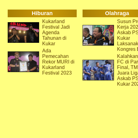
Hiburan
Olahraga
Kukarland
Susun Pr
Festival Jadi
Kerja 202
Agenda
Askab P
Tahunan di
Kukar
Kukar
Laksana
Kongres 
Ada
Pemecahan
Kalahkan
Rekor MURI di
FC di Par
Kukarland
Final, T
Festival 2023
Juara Lig
Askab P
Kukar 20