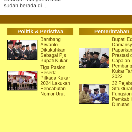
sudah berada di ...
Politik & Peristiwa
Pemerintahan
Bambang
Bupati Ed
Arwanto
Damansy
Dikukuhkan
Paparka
Sebagai Pjs
Prestasi 
Bupati Kukar
Capaian
Pembang
Tiga Paslon
Kukar Ta
Peserta
2022
Pilkada Kukar
2024 Lakukan
32 Pejab
Pencabutan
Struktura
Nomor Urut
Fungsion
Pemkab 
Dimutasi