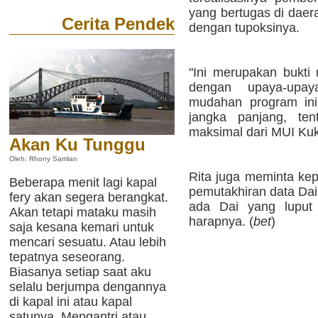
yang bertugas di daer
Cerita Pendek
dengan tupoksinya.
"Ini merupakan bukti
dengan upaya-upa
mudahan program ini
jangka panjang, te
maksimal dari MUI Kuka
Akan Ku Tunggu
Oleh: Rhony Samlan
Rita juga meminta ke
Beberapa menit lagi kapal
pemutakhiran data Dai 
fery akan segera berangkat.
ada Dai yang luput 
Akan tetapi mataku masih
harapnya. (
bet
)
saja kesana kemari untuk
mencari sesuatu. Atau lebih
tepatnya seseorang.
Biasanya setiap saat aku
selalu berjumpa dengannya
di kapal ini atau kapal
satunya. Mengantri atau