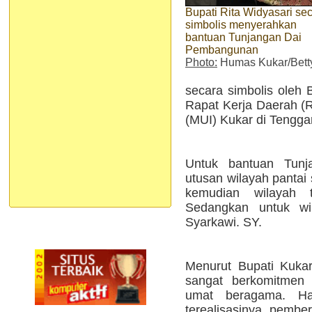
Bupati Rita Widyasari se
simbolis menyerahkan
bantuan Tunjangan Dai
Pembangunan
Photo:
Humas Kukar/Bett
secara simbolis oleh B
Rapat Kerja Daerah (R
(MUI) Kukar di Tengga
Untuk bantuan Tun
utusan wilayah pantai s
kemudian wilayah 
Sedangkan untuk wi
Syarkawi. SY.
Menurut Bupati Kuka
sangat berkomitmen
umat beragama. Hal
terealisasinya pembe