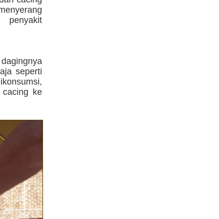
 menyerang
 penyakit
 dagingnya
ja seperti
dikonsumsi,
 cacing ke