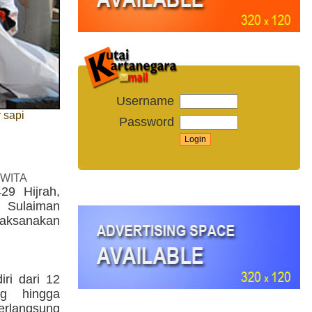
Username
 sapi
Password
 WITA
29 Hijrah,
n Sulaiman
ksanakan
ri dari 12
g hingga
erlangsung