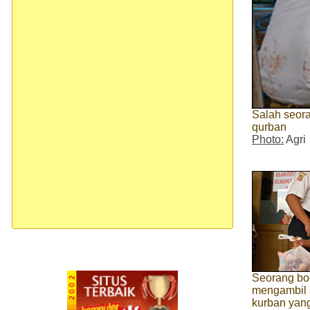
Salah seor
qurban
Photo:
Agri
Seorang bo
mengambil 
kurban yang