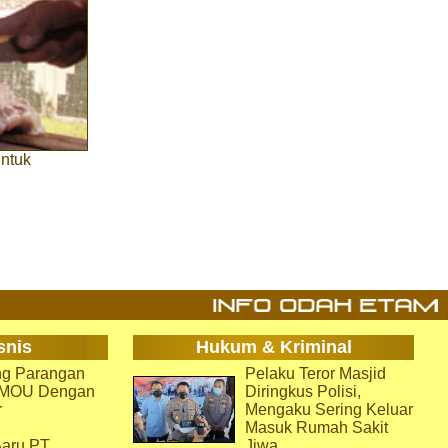
ntuk
snis
Hukum & Kriminal
g Parangan
Pelaku Teror Masjid
i MOU Dengan
Diringkus Polisi,
r
Mengaku Sering Keluar
Masuk Rumah Sakit
aru PT
Jiwa