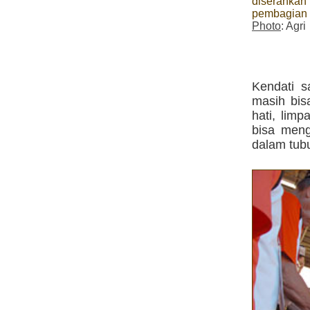
diserahkan
pembagian 
Photo
: Agri
Kendati s
masih bis
hati, limp
bisa meng
dalam tubu