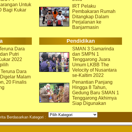
arangan Untuk
IRT Pelaku
D Bagi Kukar
Pembakaran Rumah
Ditangkap Dalam
Perjalanan ke
Banjarmasin
a
Pendidikan
eruna Dara
SMAN 3 Samarinda
dan Putri
dan SMPN 1
Kukar 2022
Tenggarong Juara
pilih
Umum LKBB The
Velocity of Nusantara
 Teruna Dara
se-Kaltim 2022
 Digelar Malam
on, 20 Finalis
Penantian Panjang
ng
Hingga 8 Tahun,
Gedung Baru SMAN 1
Tenggarong Akhirnya
Siap Digunakan
rita Berdasarkan Kategori :