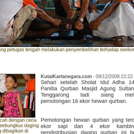
ang petugas tengah melakukan penyembelihan terhadap seekor
KutaiKartanegara.com
- 09/12/2008 22:22
Sehari setelah Sholat Idul Adha 14
Panitia Qurban Masjid Agung Sulta
Tenggarong tadi siang mela
pemotongan 16 ekor hewan qurban.
Pemotongan hewan qurban yang terdi
cah dengan ceria
sebungkus daging
ekor sapi dan 4 ekor kambin
 dibagikan di
pendistribusian daging qurban ini b