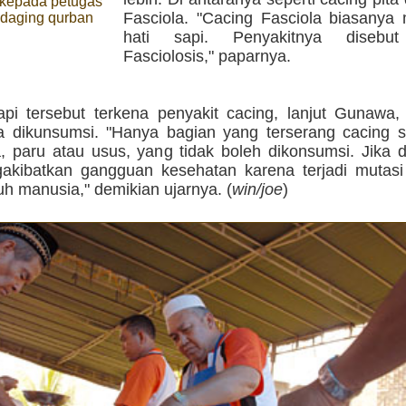
 kepada petugas
Fasciola. "Cacing Fasciola biasanya
daging qurban
hati sapi. Penyakitnya disebut
Fasciolosis," paparnya.
api tersebut terkena penyakit cacing, lanjut Gunawa,
a dikunsumsi. "Hanya bagian yang terserang cacing sa
a, paru atau usus, yang tidak boleh dikonsumsi. Jika 
akibatkan gangguan kesehatan karena terjadi mutasi
h manusia," demikian ujarnya. (
win/joe
)