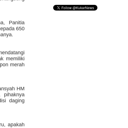
a, Panitia
kepada 650
manya.
 mendatangi
k memiliki
upon merah
iansyah HM
, pihaknya
isi daging
ru, apakah