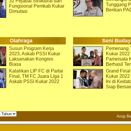
32 Pejabat Struktural dan
Tunggang P
Fungsional Pemkab Kukar
Berikan PA
Dimutasi
Olahraga
Seni Buday
Susun Program Kerja
Pemenang T
2023, Askab PSSI Kukar
Kukar 2022 
Laksanakan Kongres
Pariwisata 
Biasa
Berhasil Ter
Kalahkan LIP FC di Partai
Grand Final
Final, TM FC Juara Liga 1
Kukar 2022
Askab PSSI Kukar 2022
Ini di Kedat
Siap Bersai
Arsip Be