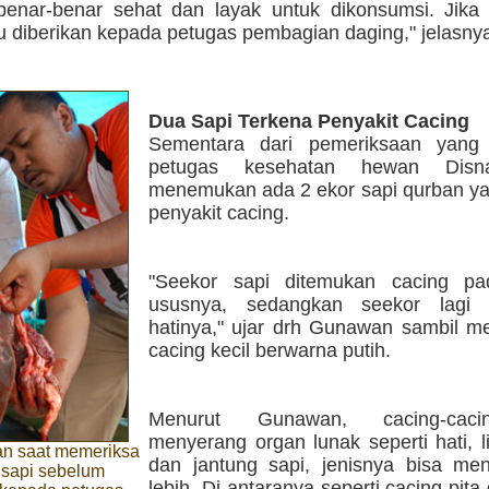
nar-benar sehat dan layak untuk dikonsumsi. Jika 
u diberikan kepada petugas pembagian daging," jelasny
Dua Sapi Terkena Penyakit Cacing
Sementara dari pemeriksaan yang 
petugas kesehatan hewan Disn
menemukan ada 2 ekor sapi qurban ya
penyakit cacing.
"Seekor sapi ditemukan cacing pa
ususnya, sedangkan seekor lagi 
hatinya," ujar drh Gunawan sambil m
cacing kecil berwarna putih.
Menurut Gunawan, cacing-cac
menyerang organ lunak seperti hati, 
n saat memeriksa
dan jantung sapi, jenisnya bisa me
i sapi sebelum
lebih. Di antaranya seperti cacing pita