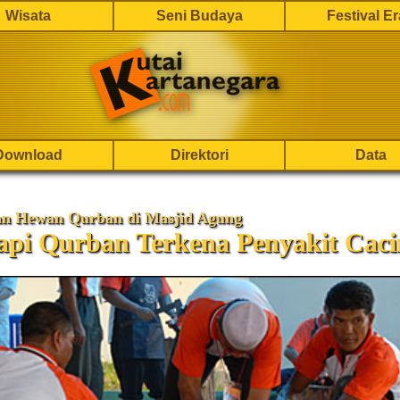
Wisata
Seni Budaya
Festival E
Download
Direktori
Data
n Hewan Qurban di Masjid Agung
api Qurban Terkena Penyakit Caci