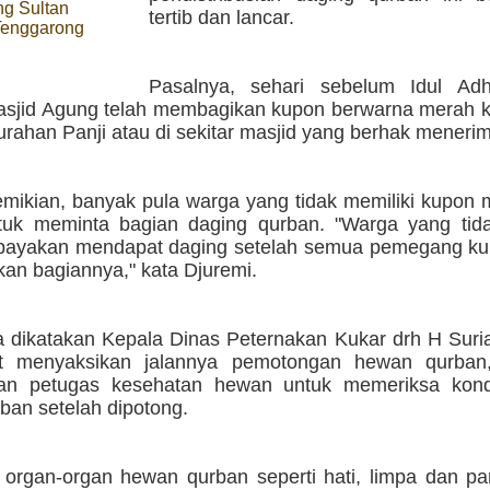
ng Sultan
tertib dan lancar.
Tenggarong
Pasalnya, sehari sebelum Idul Adh
sjid Agung telah membagikan kupon berwarna merah 
rahan Panji atau di sekitar masjid yang berhak meneri
emikian, banyak pula warga yang tidak memiliki kupon
tuk meminta bagian daging qurban. "Warga yang tida
payakan mendapat daging setelah semua pemegang k
an bagiannya," kata Djuremi.
 dikatakan Kepala Dinas Peternakan Kukar drh H Sur
ut menyaksikan jalannya pemotongan hewan qurban
an petugas kesehatan hewan untuk memeriksa kond
ban setelah dipotong.
 organ-organ hewan qurban seperti hati, limpa dan pa