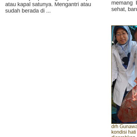
memang be
atau kapal satunya. Mengantri atau
sehat, bar
sudah berada di ...
drh Gunawa
kondisi hat