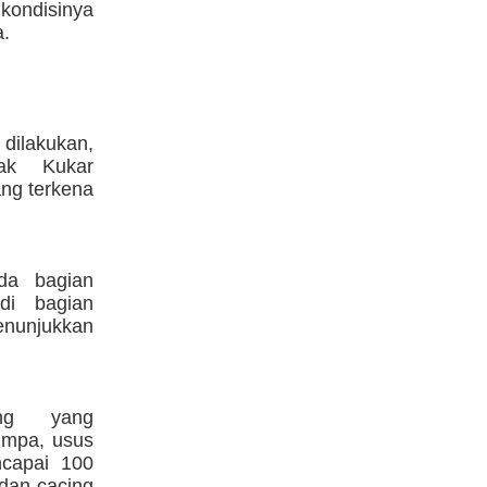
kondisinya
a.
dilakukan,
ak Kukar
ng terkena
da bagian
di bagian
enunjukkan
ing yang
limpa, usus
ncapai 100
 dan cacing