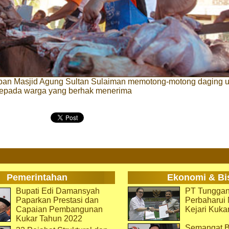
rban Masjid Agung Sultan Sulaiman memotong-motong daging u
kepada warga yang berhak menerima
Pemerintahan
Ekonomi & Bi
Bupati Edi Damansyah
PT Tunggan
Paparkan Prestasi dan
Perbaharu
Capaian Pembangunan
Kejari Kuka
Kukar Tahun 2022
Semangat B