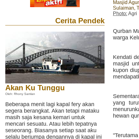
Masjid Agu
Sulaiman, 
Photo:
Agri
Cerita Pendek
Qurban Ma
warga Kelu
Kendati d
masjid un
kupon diu
mendapatk
Akan Ku Tunggu
Oleh: Rhony Samlan
Sementara
yang tur
Beberapa menit lagi kapal fery akan
menurunk
segera berangkat. Akan tetapi mataku
hewan qur
masih saja kesana kemari untuk
mencari sesuatu. Atau lebih tepatnya
seseorang. Biasanya setiap saat aku
"Terutama
selalu berjumpa dengannya di kapal ini