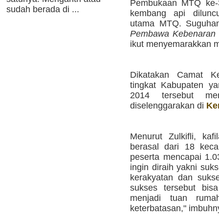
Pembukaan MTQ ke-36
sudah berada di ...
kembang api dilunc
utama MTQ. Suguhan 
Pembawa Kebenaran
ikut menyemarakkan 
Dikatakan Camat Ke
tingkat Kabupaten y
2014 tersebut me
diselenggarakan di
Ke
Menurut Zulkifli, ka
berasal dari 18 kec
peserta mencapai 1.0
ingin diraih yakni su
kerakyatan dan sukse
sukses tersebut bis
menjadi tuan ruma
keterbatasan," imbuhn