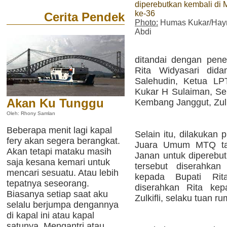
diperebutkan kembali di
ke-36
Cerita Pendek
Photo:
Humas Kukar/Hay
Abdi
ditandai dengan pene
Rita Widyasari di
Salehudin, Ketua L
Kukar H Sulaiman, S
Akan Ku Tunggu
Kembang Janggut, Zulki
Oleh: Rhony Samlan
Beberapa menit lagi kapal
Selain itu, dilakukan p
fery akan segera berangkat.
Juara Umum MTQ tah
Akan tetapi mataku masih
Janan untuk diperebut
saja kesana kemari untuk
tersebut diserahk
mencari sesuatu. Atau lebih
kepada Bupati Rit
tepatnya seseorang.
diserahkan Rita ke
Biasanya setiap saat aku
Zulkifli, selaku tuan r
selalu berjumpa dengannya
di kapal ini atau kapal
satunya. Mengantri atau