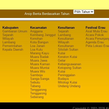
Arsip Berita Berdasarkan Tahun :
Kabupaten
Kecamatan
Kesultanan
Festival Erau
Gambaran Umum
Anggana
Sejarah
Asal Mula Erau
Sejarah
Kembang Janggut
Lambang
Acara Pokok
Wilayah
Kenohan
Kesultanan
Acara Penunjan
Lambang
Kota Bangun
Wilayah
Agenda Erau
Pemerintahan
Loa Janan
Kesultanan
Peta Lokasi Era
Kepala Daerah
Loa Kulu
Silsilah Sultan
Marang Kayu
Kutai
Muara Badak
Keraton Kutai
Muara Jawa
Gelar
Muara Kaman
Kebangsawanan
Muara Muntai
Ketopong Sultan
Muara Wis
Kutai
Samboja
Peninggalan
Sanga-Sanga
Budaya
Sebulu
Mitologi Kutai
Tabang
Undang Undang
Tenggarong
Tenggarong
Seberang
Copyright © 2001-2026 Ku