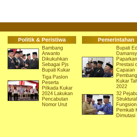
Politik & Peristiwa
Pemerintahan
Bambang
Bupati Ed
Arwanto
Damansy
Dikukuhkan
Paparka
Sebagai Pjs
Prestasi 
Bupati Kukar
Capaian
Pembang
Tiga Paslon
Kukar Ta
Peserta
2022
Pilkada Kukar
2024 Lakukan
32 Pejab
Pencabutan
Struktura
Nomor Urut
Fungsion
Pemkab 
Dimutasi