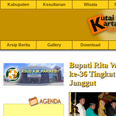
Kabupaten
Kesultanan
Wisata
Arsip Berita
Gallery
Download
Bupati Rita 
ke-36 Tingka
Janggut