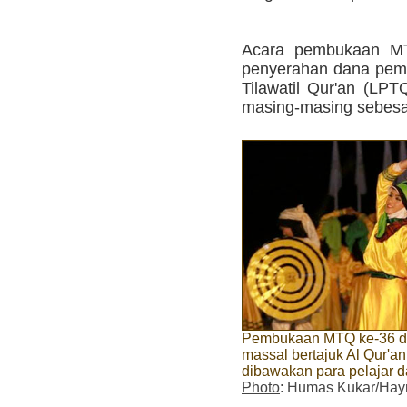
Acara pembukaan MT
penyerahan dana pe
Tilawatil Qur'an (LP
masing-masing sebesar
Pembukaan MTQ ke-36 di
massal bertajuk Al Qur'
dibawakan para pelajar
Photo
: Humas Kukar/Hay