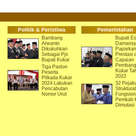
Politik & Peristiwa
Pemerintahan
Bambang
Bupati Ed
Arwanto
Damansy
Dikukuhkan
Paparka
Sebagai Pjs
Prestasi 
Bupati Kukar
Capaian
Pembang
Tiga Paslon
Kukar Ta
Peserta
2022
Pilkada Kukar
2024 Lakukan
32 Pejab
Pencabutan
Struktura
Nomor Urut
Fungsion
Pemkab 
Dimutasi