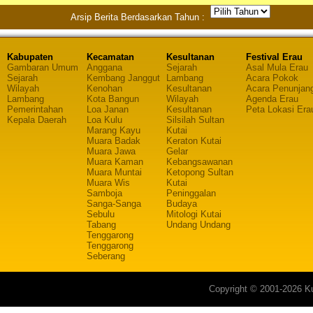
Arsip Berita Berdasarkan Tahun :
Kabupaten
Kecamatan
Kesultanan
Festival Erau
Gambaran Umum
Anggana
Sejarah
Asal Mula Erau
Sejarah
Kembang Janggut
Lambang
Acara Pokok
Wilayah
Kenohan
Kesultanan
Acara Penunjan
Lambang
Kota Bangun
Wilayah
Agenda Erau
Pemerintahan
Loa Janan
Kesultanan
Peta Lokasi Era
Kepala Daerah
Loa Kulu
Silsilah Sultan
Marang Kayu
Kutai
Muara Badak
Keraton Kutai
Muara Jawa
Gelar
Muara Kaman
Kebangsawanan
Muara Muntai
Ketopong Sultan
Muara Wis
Kutai
Samboja
Peninggalan
Sanga-Sanga
Budaya
Sebulu
Mitologi Kutai
Tabang
Undang Undang
Tenggarong
Tenggarong
Seberang
Copyright © 2001-2026 Ku