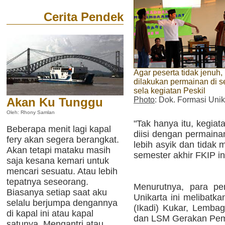
Cerita Pendek
Agar peserta tidak jenuh,
dilakukan permainan di s
sela kegiatan Peskil
Akan Ku Tunggu
Photo
: Dok. Formasi Unik
Oleh: Rhony Samlan
"Tak hanya itu, kegiat
Beberapa menit lagi kapal
diisi dengan permaina
fery akan segera berangkat.
lebih asyik dan tida
Akan tetapi mataku masih
semester akhir FKIP in
saja kesana kemari untuk
mencari sesuatu. Atau lebih
tepatnya seseorang.
Menurutnya, para pe
Biasanya setiap saat aku
Unikarta ini melibatka
selalu berjumpa dengannya
(Ikadi) Kukar, Lemba
di kapal ini atau kapal
dan LSM Gerakan Pem
satunya. Mengantri atau