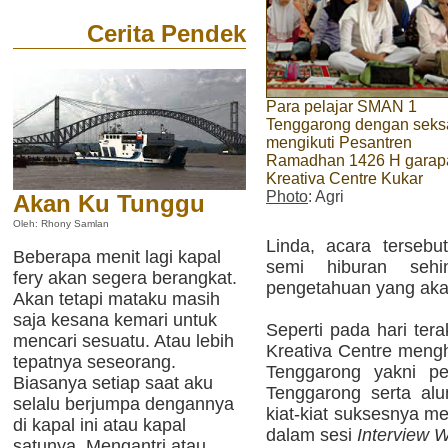
Cerita Pendek
Para pelajar SMAN 1
Tenggarong dengan sek
mengikuti Pesantren
Ramadhan 1426 H garap
Kreativa Centre Kukar
Photo
: Agri
Akan Ku Tunggu
Oleh: Rhony Samlan
Linda, acara tersebu
Beberapa menit lagi kapal
semi hiburan sehi
fery akan segera berangkat.
pengetahuan yang akan
Akan tetapi mataku masih
saja kesana kemari untuk
Seperti pada hari tera
mencari sesuatu. Atau lebih
Kreativa Centre mengh
tepatnya seseorang.
Tenggarong yakni pe
Biasanya setiap saat aku
Tenggarong serta al
selalu berjumpa dengannya
kiat-kiat suksesnya me
di kapal ini atau kapal
dalam sesi
Interview 
satunya. Mengantri atau