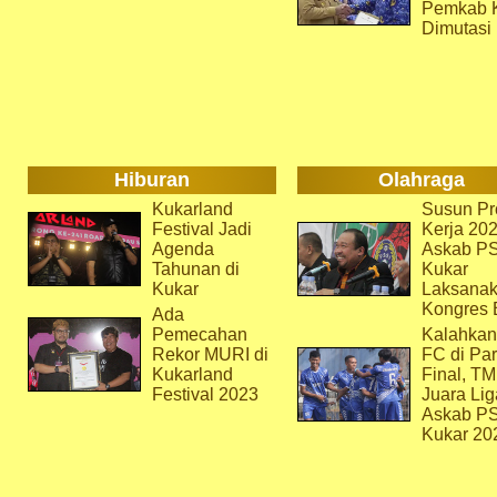
Pemkab 
Dimutasi
Hiburan
Olahraga
Kukarland
Susun Pr
Festival Jadi
Kerja 202
Agenda
Askab P
Tahunan di
Kukar
Kukar
Laksana
Kongres 
Ada
Pemecahan
Kalahkan
Rekor MURI di
FC di Par
Kukarland
Final, T
Festival 2023
Juara Lig
Askab P
Kukar 20