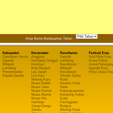
Arsip Berita Berdasarkan Tahun :
Kabupaten
Kecamatan
Kesultanan
Festival Erau
Gambaran Umum
Anggana
Sejarah
Asal Mula Erau
Sejarah
Kembang Janggut
Lambang
Acara Pokok
Wilayah
Kenohan
Kesultanan
Acara Penunjan
Lambang
Kota Bangun
Wilayah
Agenda Erau
Pemerintahan
Loa Janan
Kesultanan
Peta Lokasi Era
Kepala Daerah
Loa Kulu
Silsilah Sultan
Marang Kayu
Kutai
Muara Badak
Keraton Kutai
Muara Jawa
Gelar
Muara Kaman
Kebangsawanan
Muara Muntai
Ketopong Sultan
Muara Wis
Kutai
Samboja
Peninggalan
Sanga-Sanga
Budaya
Sebulu
Mitologi Kutai