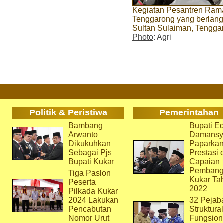
Kegiatan Pesantren Ram
Tenggarong yang berlang
Sultan Sulaiman, Tengga
Photo
: Agri
Politik & Peristiwa
Pemerintahan
Bambang
Bupati Ed
Arwanto
Damansy
Dikukuhkan
Paparka
Sebagai Pjs
Prestasi 
Bupati Kukar
Capaian
Pembang
Tiga Paslon
Kukar Ta
Peserta
2022
Pilkada Kukar
2024 Lakukan
32 Pejab
Pencabutan
Struktura
Nomor Urut
Fungsion