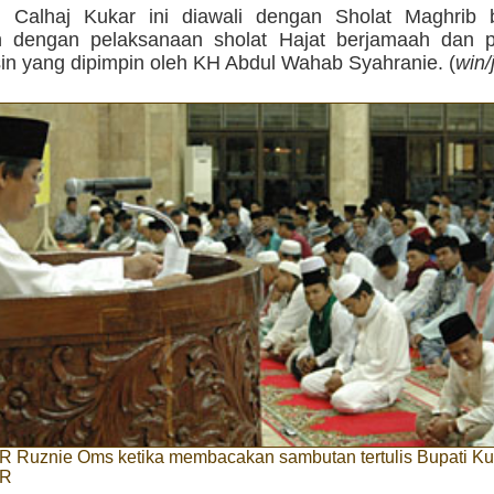
 Calhaj Kukar ini diawali dengan Sholat Maghrib 
an dengan pelaksanaan sholat Hajat berjamaah dan
sin yang dipimpin oleh KH Abdul Wahab Syahranie. (
win/
 AR Ruznie Oms ketika membacakan sambutan tertulis Bupati K
HR