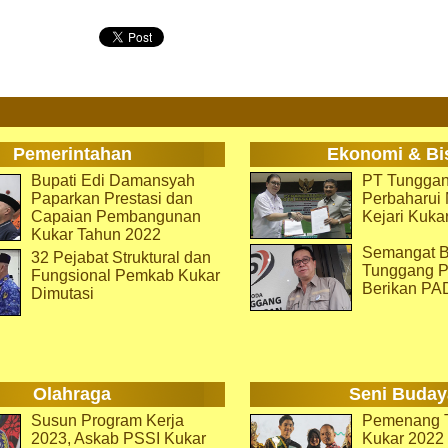
Pemerintahan
Ekonomi & Bi
Bupati Edi Damansyah
PT Tunggan
Paparkan Prestasi dan
Perbaharu
Capaian Pembangunan
Kejari Kuka
Kukar Tahun 2022
Semangat B
32 Pejabat Struktural dan
Tunggang P
Fungsional Pemkab Kukar
Berikan PA
Dimutasi
Olahraga
Seni Buday
Susun Program Kerja
Pemenang T
2023, Askab PSSI Kukar
Kukar 2022 