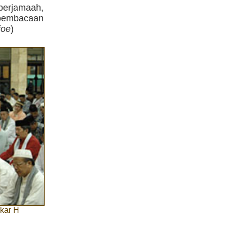
berjamaah,
 pembacaan
joe
)
ukar H