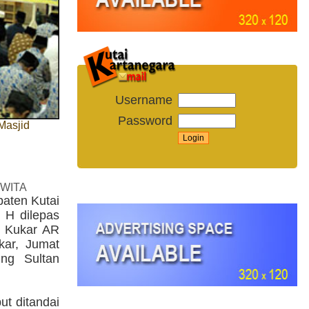
Username
Password
Masjid
 WITA
paten Kutai
 H dilepas
b Kukar AR
kar, Jumat
ung Sultan
ut ditandai