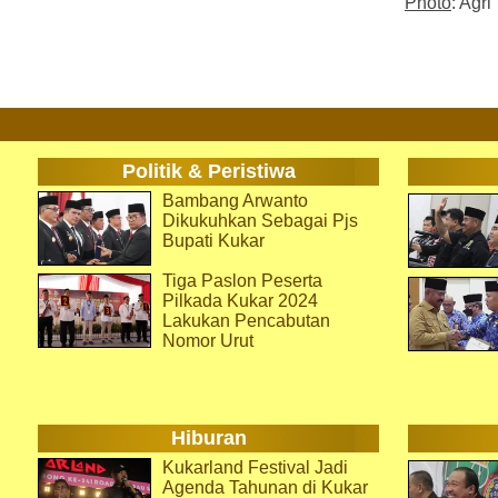
Photo
: Agri
Politik & Peristiwa
Bambang Arwanto
Dikukuhkan Sebagai Pjs
Bupati Kukar
Tiga Paslon Peserta
Pilkada Kukar 2024
Lakukan Pencabutan
Nomor Urut
Hiburan
Kukarland Festival Jadi
Agenda Tahunan di Kukar