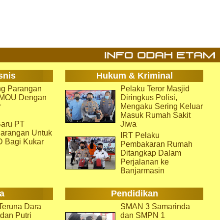
snis
Hukum & Kriminal
g Parangan
Pelaku Teror Masjid
i MOU Dengan
Diringkus Polisi,
r
Mengaku Sering Keluar
Masuk Rumah Sakit
aru PT
Jiwa
arangan Untuk
IRT Pelaku
D Bagi Kukar
Pembakaran Rumah
Ditangkap Dalam
Perjalanan ke
Banjarmasin
a
Pendidikan
eruna Dara
SMAN 3 Samarinda
dan Putri
dan SMPN 1