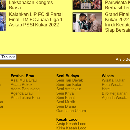
Laksanakan Kongres
Pariwisata 
Biasa
Berhasil Ter
Kalahkan LIP FC di Partai
Grand Final
Final, TM FC Juara Liga 1
Kukar 2022
Askab PSSI Kukar 2022
Ini di Kedat
Siap Bersai
Arsip Be
Festival Erau
Seni Budaya
Wisata
Asal Mula Erau
Seni Tari Dayak
Wisata Kukar
n
Acara Pokok
Seni Tari Kutai
Peta Wisata
Acara Penunjang
Seni Arsitektur
Hotel
Agenda Erau
Seni Kriya
Biro Perjalanan
Peta Lokasi Erau
Seni Pahat
Agenda Wisata
an
Seni Musik
ai
Seni Drama
Gambaran Umum
Kesah Loco
Arsip Kesah Loco
Kirim Kesah Loco