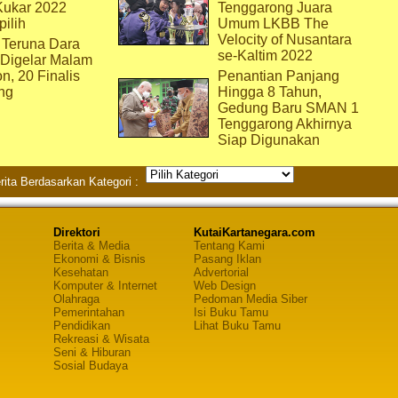
Kukar 2022
Tenggarong Juara
pilih
Umum LKBB The
Velocity of Nusantara
 Teruna Dara
se-Kaltim 2022
 Digelar Malam
on, 20 Finalis
Penantian Panjang
ng
Hingga 8 Tahun,
Gedung Baru SMAN 1
Tenggarong Akhirnya
Siap Digunakan
rita Berdasarkan Kategori :
Direktori
KutaiKartanegara.com
Berita & Media
Tentang Kami
Ekonomi & Bisnis
Pasang Iklan
Kesehatan
Advertorial
Komputer & Internet
Web Design
Olahraga
Pedoman Media Siber
Pemerintahan
Isi Buku Tamu
Pendidikan
Lihat Buku Tamu
Rekreasi & Wisata
Seni & Hiburan
Sosial Budaya