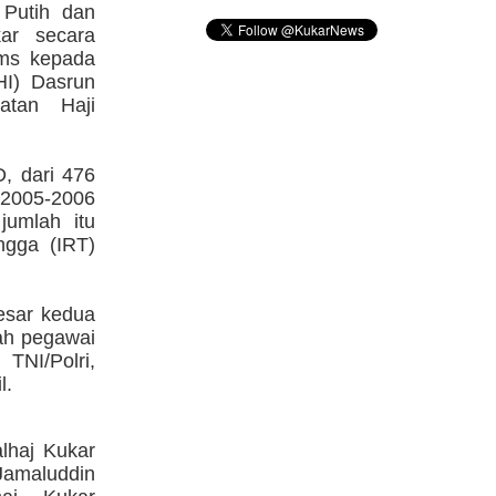
Putih dan
ar secara
Oms kepada
HI) Dasrun
tan Haji
, dari 476
 2005-2006
jumlah itu
ngga (IRT)
besar kedua
lah pegawai
TNI/Polri,
l.
lhaj Kukar
Jamaluddin