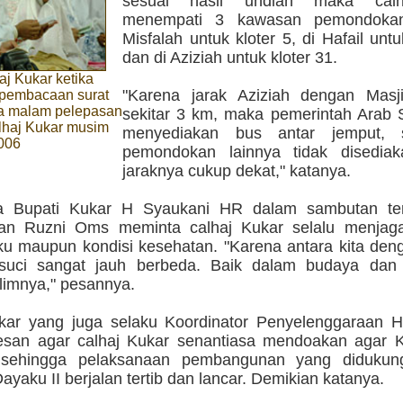
sesuai hasil undian maka calh
menempati 3 kawasan pemondokan
Misfalah untuk kloter 5, di Hafail untu
dan di Aziziah untuk kloter 31.
aj Kukar ketika
"Karena jarak Aziziah dengan Masj
pembacaan surat
a malam pelepasan
sekitar 3 km, maka pemerintah Arab S
haj Kukar musim
menyediakan bus antar jemput,
2006
pemondokan lainnya tidak disedia
jaraknya cukup dekat," katanya.
a Bupati Kukar H Syaukani HR dalam sambutan ter
an Ruzni Oms meminta calhaj Kukar selalu menjaga 
aku maupun kondisi kesehatan. "Karena antara kita den
 suci sangat jauh berbeda. Baik dalam budaya dan
limnya," pesannya.
kar yang juga selaku Koordinator Penyelenggaraan H
esan agar calhaj Kukar senantiasa mendoakan agar K
, sehingga pelaksanaan pembangunan yang didukun
yaku II berjalan tertib dan lancar. Demikian katanya.