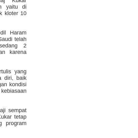
aj Kukar
 yaitu di
k kloter 10
idil Haram
audi telah
 sedang 2
kan karena
tulis yang
diri, baik
gan kondisi
 kebiasaan
aji sempat
ukar tetap
g program