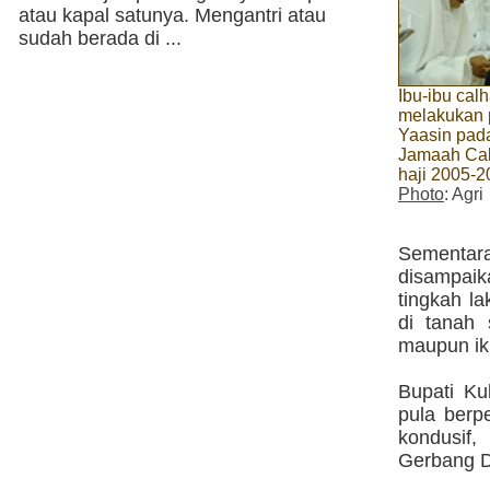
atau kapal satunya. Mengantri atau
sudah berada di ...
Ibu-ibu calh
melakukan 
Yaasin pad
Jamaah Cal
haji 2005-
Photo
: Agri
Sementar
disampaik
tingkah l
di tanah
maupun ik
Bupati Ku
pula berp
kondusif
Gerbang Da