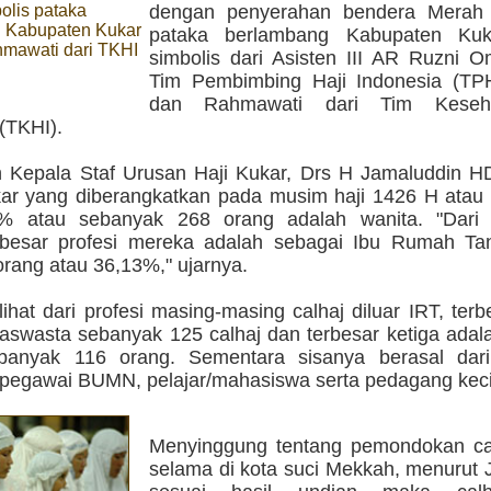
olis pataka
dengan penyerahan bendera Merah 
 Kabupaten Kukar
pataka berlambang Kabupaten Kuk
mawati dari TKHI
simbolis dari Asisten III AR Ruzni 
Tim Pembimbing Haji Indonesia (TP
dan Rahmawati dari Tim Keseha
(TKHI).
n Kepala Staf Urusan Haji Kukar, Drs H Jamaluddin HD
kar yang diberangkatkan pada musim haji 1426 H atau
1% atau sebanyak 268 orang adalah wanita. "Dari 
besar profesi mereka adalah sebagai Ibu Rumah Ta
orang atau 36,13%," ujarnya.
ihat dari profesi masing-masing calhaj diluar IRT, ter
raswasta sebanyak 125 calhaj dan terbesar ketiga ada
banyak 116 orang. Sementara sisanya berasal dari 
pegawai BUMN, pelajar/mahasiswa serta pedagang keci
Menyinggung tentang pemondokan ca
selama di kota suci Mekkah, menurut 