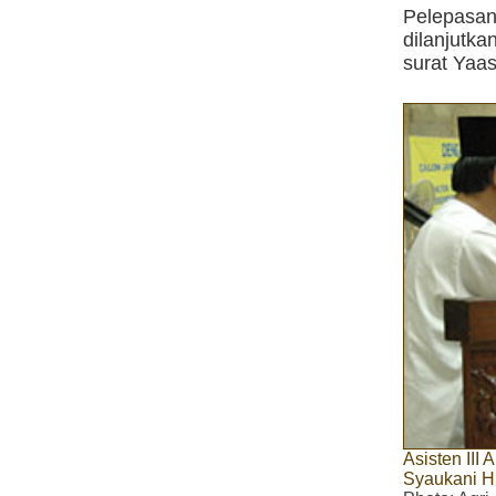
Pelepasan
dilanjutk
surat Yaa
Asisten III
Syaukani 