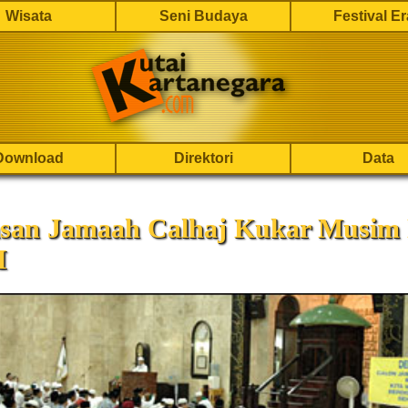
Wisata
Seni Budaya
Festival E
Download
Direktori
Data
asan Jamaah Calhaj Kukar Musim 
H