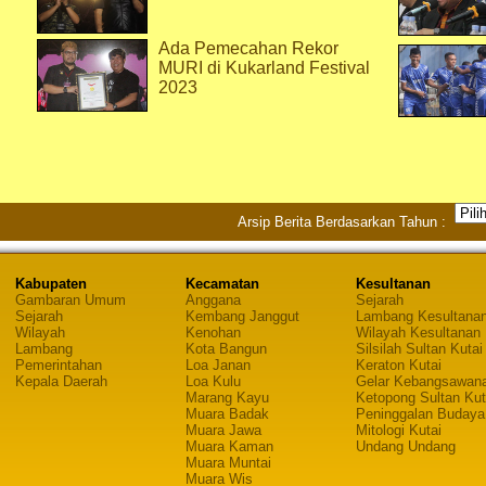
Ada Pemecahan Rekor
MURI di Kukarland Festival
2023
Arsip Berita Berdasarkan Tahun :
Kabupaten
Kecamatan
Kesultanan
Gambaran Umum
Anggana
Sejarah
Sejarah
Kembang Janggut
Lambang Kesultana
Wilayah
Kenohan
Wilayah Kesultanan
Lambang
Kota Bangun
Silsilah Sultan Kutai
Pemerintahan
Loa Janan
Keraton Kutai
Kepala Daerah
Loa Kulu
Gelar Kebangsawan
Marang Kayu
Ketopong Sultan Kut
Muara Badak
Peninggalan Budaya
Muara Jawa
Mitologi Kutai
Muara Kaman
Undang Undang
Muara Muntai
Muara Wis