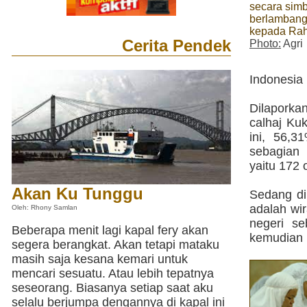
secara simb
berlambang
kepada Rah
Cerita Pendek
Photo:
Agri
Indonesia 
Dilaporka
calhaj Ku
ini, 56,3
sebagian 
yaitu 172 
Akan Ku Tunggu
Sedang dil
adalah wi
Oleh: Rhony Samlan
negeri se
Beberapa menit lagi kapal fery akan
kemudian 
segera berangkat. Akan tetapi mataku
masih saja kesana kemari untuk
mencari sesuatu. Atau lebih tepatnya
seseorang. Biasanya setiap saat aku
selalu berjumpa dengannya di kapal ini