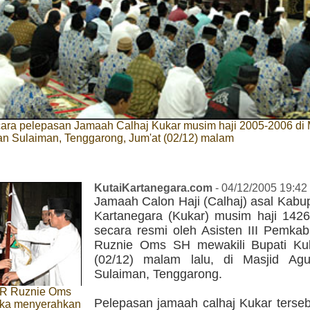
ara pelepasan Jamaah Calhaj Kukar musim haji 2005-2006 di 
an Sulaiman, Tenggarong, Jum'at (02/12) malam
KutaiKartanegara.com
- 04/12/2005 19:42
Jamaah Calon Haji (Calhaj) asal Kabu
Kartanegara (Kukar) musim haji 1426
secara resmi oleh Asisten III Pemka
Ruznie Oms SH mewakili Bupati Ku
(02/12) malam lalu, di Masjid Ag
Sulaiman, Tenggarong.
 AR Ruznie Oms
Pelepasan jamaah calhaj Kukar terseb
tika menyerahkan