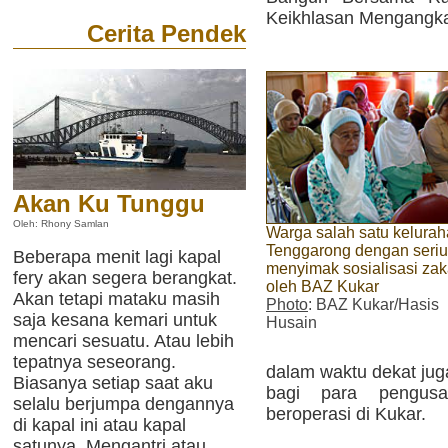
Keikhlasan Mengangka
Cerita Pendek
Akan Ku Tunggu
Oleh: Rhony Samlan
Warga salah satu kelurah
Tenggarong dengan seri
Beberapa menit lagi kapal
menyimak sosialisasi zak
fery akan segera berangkat.
oleh BAZ Kukar
Akan tetapi mataku masih
Photo
: BAZ Kukar/Hasis
saja kesana kemari untuk
Husain
mencari sesuatu. Atau lebih
tepatnya seseorang.
dalam waktu dekat juga
Biasanya setiap saat aku
bagi para pengus
selalu berjumpa dengannya
beroperasi di Kukar.
di kapal ini atau kapal
satunya. Mengantri atau