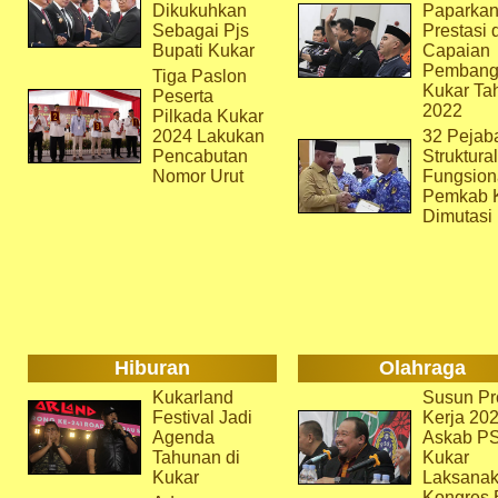
Dikukuhkan
Paparka
Sebagai Pjs
Prestasi 
Bupati Kukar
Capaian
Pembang
Tiga Paslon
Kukar Ta
Peserta
2022
Pilkada Kukar
2024 Lakukan
32 Pejab
Pencabutan
Struktura
Nomor Urut
Fungsion
Pemkab 
Dimutasi
Hiburan
Olahraga
Kukarland
Susun Pr
Festival Jadi
Kerja 202
Agenda
Askab P
Tahunan di
Kukar
Kukar
Laksana
Kongres 