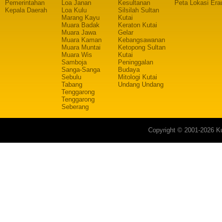
Pemerintahan
Loa Janan
Kesultanan
Peta Lokasi Era
Kepala Daerah
Loa Kulu
Silsilah Sultan
Marang Kayu
Kutai
Muara Badak
Keraton Kutai
Muara Jawa
Gelar
Muara Kaman
Kebangsawanan
Muara Muntai
Ketopong Sultan
Muara Wis
Kutai
Samboja
Peninggalan
Sanga-Sanga
Budaya
Sebulu
Mitologi Kutai
Tabang
Undang Undang
Tenggarong
Tenggarong
Seberang
Copyright © 2001-2026 Ku