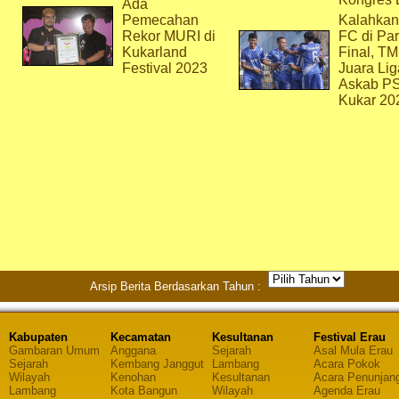
Ada
Pemecahan
Kalahkan
Rekor MURI di
FC di Par
Kukarland
Final, T
Festival 2023
Juara Lig
Askab P
Kukar 20
Arsip Berita Berdasarkan Tahun :
Kabupaten
Kecamatan
Kesultanan
Festival Erau
Gambaran Umum
Anggana
Sejarah
Asal Mula Erau
Sejarah
Kembang Janggut
Lambang
Acara Pokok
Wilayah
Kenohan
Kesultanan
Acara Penunjan
Lambang
Kota Bangun
Wilayah
Agenda Erau