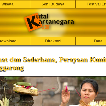
Wisata
Seni Budaya
Festival E
Download
Direktori
Data
at dan Sederhana, Perayaan Kuni
nggarong