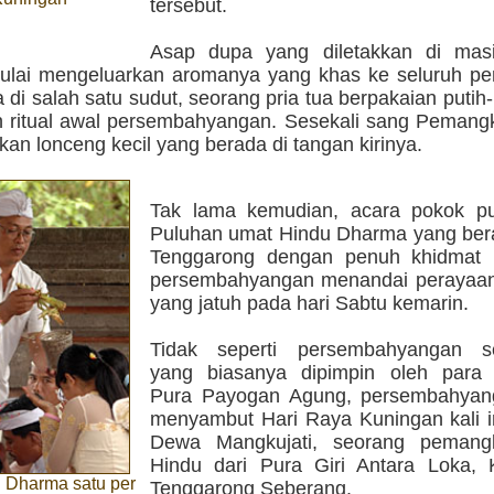
tersebut.
Asap dupa yang diletakkan di mas
ulai mengeluarkan aromanya yang khas ke seluruh pen
di salah satu sudut, seorang pria tua berpakaian putih-
 ritual awal persembahyangan. Sesekali sang Pemangk
n lonceng kecil yang berada di tangan kirinya.
Tak lama kemudian, acara pokok pu
Puluhan umat Hindu Dharma yang bera
Tenggarong dengan penuh khidmat 
persembahyangan menandai perayaa
yang jatuh pada hari Sabtu kemarin.
Tidak seperti persembahyangan s
yang biasanya dipimpin oleh para
Pura Payogan Agung, persembahyan
menyambut Hari Raya Kuningan kali in
Dewa Mangkujati, seorang peman
Hindu dari Pura Giri Antara Loka,
 Dharma satu per
Tenggarong Seberang.