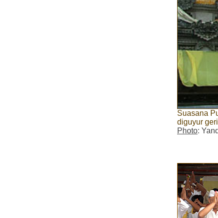
Suasana Pu
diguyur ge
Photo
: Yan