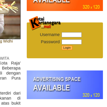
Username
g Widhi
Password
 WITA
ota Raja'
 Beberapa
li dengan
taran Pura
erdiri dari
kanan di
atas bukit