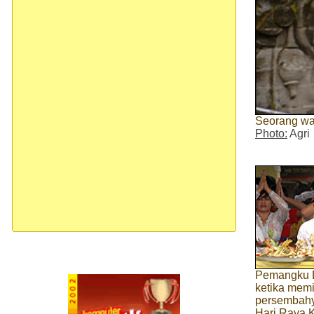
Seorang wa
Photo:
Agri
Pemangku 
ketika mem
persembah
Hari Raya 