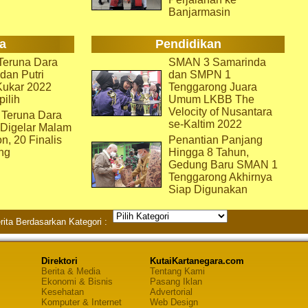
Banjarmasin
a
Pendidikan
eruna Dara
SMAN 3 Samarinda
dan Putri
dan SMPN 1
Kukar 2022
Tenggarong Juara
pilih
Umum LKBB The
Velocity of Nusantara
 Teruna Dara
se-Kaltim 2022
 Digelar Malam
on, 20 Finalis
Penantian Panjang
ng
Hingga 8 Tahun,
Gedung Baru SMAN 1
Tenggarong Akhirnya
Siap Digunakan
rita Berdasarkan Kategori :
Direktori
KutaiKartanegara.com
Berita & Media
Tentang Kami
Ekonomi & Bisnis
Pasang Iklan
Kesehatan
Advertorial
Komputer & Internet
Web Design