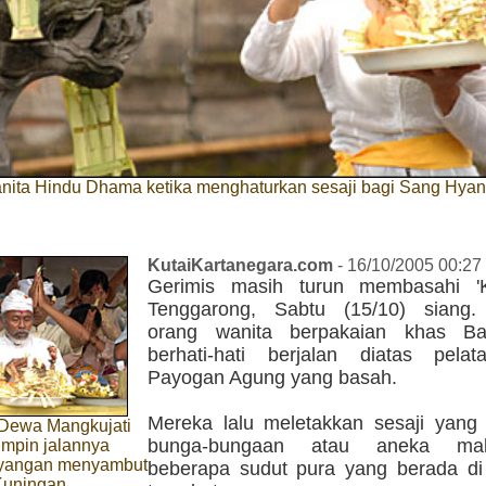
nita Hindu Dhama ketika menghaturkan sesaji bagi Sang Hyan
KutaiKartanegara.com
- 16/10/2005 00:27
Gerimis masih turun membasahi 'K
Tenggarong, Sabtu (15/10) siang.
orang wanita berpakaian khas Ba
berhati-hati berjalan diatas pela
Payogan Agung yang basah.
Mereka lalu meletakkan sesaji yang t
Dewa Mangkujati
bunga-bungaan atau aneka ma
impin jalannya
yangan menyambut
beberapa sudut pura yang berada di 
Kuningan