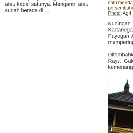
satu mendap
atau kapal satunya. Mengantri atau
persembah
sudah berada di ...
Photo
: Agri
Kuningan 
Kartaneg
Payogan 
mempering
Ditambahk
Raya Gal
kemenanga