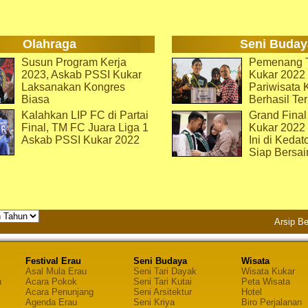
Olahraga
Seni Buday
Susun Program Kerja
Pemenang T
2023, Askab PSSI Kukar
Kukar 2022 
Laksanakan Kongres
Pariwisata 
Biasa
Berhasil Ter
Kalahkan LIP FC di Partai
Grand Final
Final, TM FC Juara Liga 1
Kukar 2022
Askab PSSI Kukar 2022
Ini di Kedat
Siap Bersai
Arsip Be
Festival Erau
Seni Budaya
Wisata
Asal Mula Erau
Seni Tari Dayak
Wisata Kukar
n
Acara Pokok
Seni Tari Kutai
Peta Wisata
Acara Penunjang
Seni Arsitektur
Hotel
Agenda Erau
Seni Kriya
Biro Perjalanan