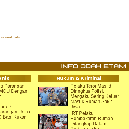
 dibawah balai
snis
Hukum & Kriminal
g Parangan
Pelaku Teror Masjid
i MOU Dengan
Diringkus Polisi,
r
Mengaku Sering Keluar
Masuk Rumah Sakit
aru PT
Jiwa
arangan Untuk
IRT Pelaku
D Bagi Kukar
Pembakaran Rumah
Ditangkap Dalam
Perjalanan ke