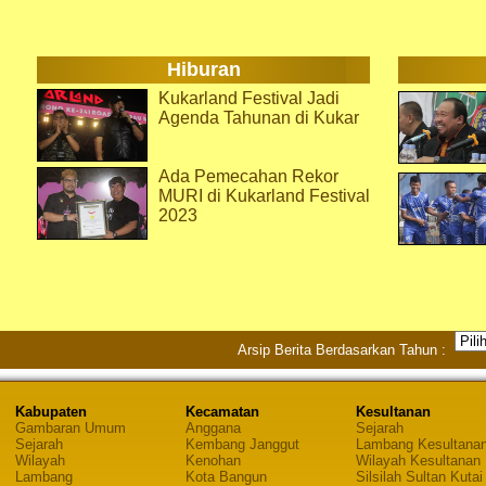
Hiburan
Kukarland Festival Jadi
Agenda Tahunan di Kukar
Ada Pemecahan Rekor
MURI di Kukarland Festival
2023
Arsip Berita Berdasarkan Tahun :
Kabupaten
Kecamatan
Kesultanan
Gambaran Umum
Anggana
Sejarah
Sejarah
Kembang Janggut
Lambang Kesultana
Wilayah
Kenohan
Wilayah Kesultanan
Lambang
Kota Bangun
Silsilah Sultan Kutai