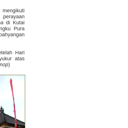
 mengikuti
 perayaan
a di Kutai
angku Pura
mbahyangan
telah Hari
yukur atas
/nop
)