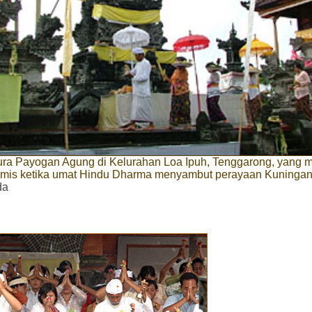
ra Payogan Agung di Kelurahan Loa Ipuh, Tenggarong, yang 
rimis ketika umat Hindu Dharma menyambut perayaan Kuninga
da