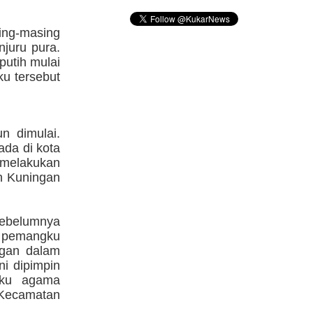
ing-masing
juru pura.
putih mulai
u tersebut
n dimulai.
da di kota
melakukan
n Kuningan
ebelumnya
 pemangku
gan dalam
i dipimpin
gku agama
 Kecamatan