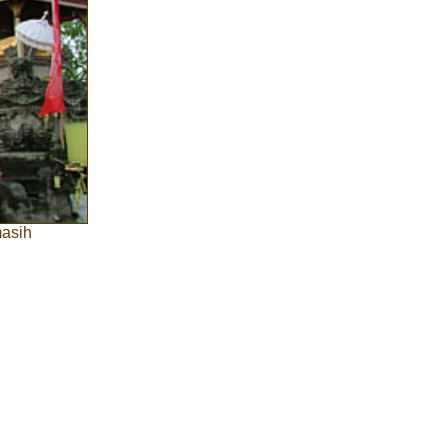
masih
n