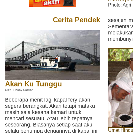
Photo:
Agri
Cerita Pendek
sesajen m
Sementara 
melakukan
membunyika
Akan Ku Tunggu
Oleh: Rhony Samlan
Beberapa menit lagi kapal fery akan
segera berangkat. Akan tetapi mataku
masih saja kesana kemari untuk
mencari sesuatu. Atau lebih tepatnya
seseorang. Biasanya setiap saat aku
Umat Hindu
selalu berjumpa dengannya di kapal ini