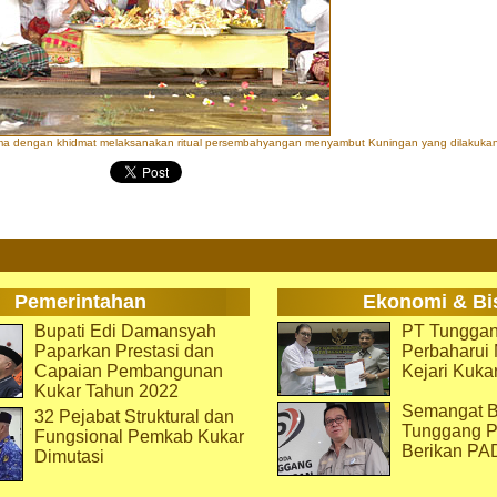
a dengan khidmat melaksanakan ritual persembahyangan menyambut Kuningan yang dilakukan
Pemerintahan
Ekonomi & Bi
Bupati Edi Damansyah
PT Tunggan
Paparkan Prestasi dan
Perbaharu
Capaian Pembangunan
Kejari Kuka
Kukar Tahun 2022
Semangat B
32 Pejabat Struktural dan
Tunggang P
Fungsional Pemkab Kukar
Berikan PA
Dimutasi