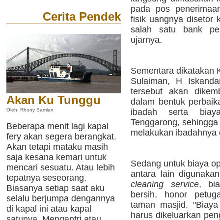
pada pos penerimaan
Cerita Pendek
fisik uangnya disetor 
salah satu bank pem
ujarnya.
Sementara dikatakan 
Sulaiman, H Iskand
tersebut akan dikemb
Akan Ku Tunggu
dalam bentuk perbaik
ibadah serta biay
Oleh: Rhony Samlan
Tenggarong, sehingg
Beberapa menit lagi kapal
melakukan ibadahnya di
fery akan segera berangkat.
Akan tetapi mataku masih
saja kesana kemari untuk
Sedang untuk biaya ope
mencari sesuatu. Atau lebih
antara lain digunaka
tepatnya seseorang.
cleaning service
, bi
Biasanya setiap saat aku
bersih, honor petug
selalu berjumpa dengannya
taman masjid. "Biaya 
di kapal ini atau kapal
harus dikeluarkan pen
satunya. Mengantri atau