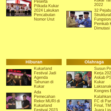
Kukar Ta
Peserta
2022
Pilkada Kukar
2024 Lakukan
32 Pejab
Pencabutan
Struktura
Nomor Urut
Fungsion
Pemkab 
Dimutasi
Hiburan
Olahraga
Kukarland
Susun Pr
Festival Jadi
Kerja 202
Agenda
Askab P
Tahunan di
Kukar
Kukar
Laksana
Kongres 
Ada
Pemecahan
Kalahkan
Rekor MURI di
FC di Par
Kukarland
Final, T
Festival 2023
Juara Lig