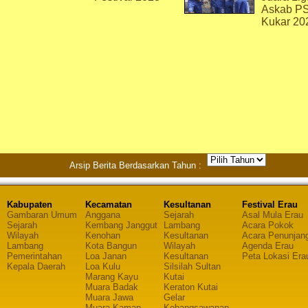
Askab P
Kukar 20
Arsip Berita Berdasarkan Tahun :
Kabupaten
Kecamatan
Kesultanan
Festival Erau
Gambaran Umum
Anggana
Sejarah
Asal Mula Erau
Sejarah
Kembang Janggut
Lambang
Acara Pokok
Wilayah
Kenohan
Kesultanan
Acara Penunjan
Lambang
Kota Bangun
Wilayah
Agenda Erau
Pemerintahan
Loa Janan
Kesultanan
Peta Lokasi Era
Kepala Daerah
Loa Kulu
Silsilah Sultan
Marang Kayu
Kutai
Muara Badak
Keraton Kutai
Muara Jawa
Gelar
Muara Kaman
Kebangsawanan