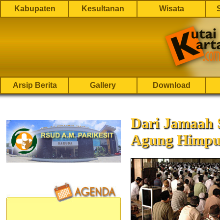
Kabupaten
Kesultanan
Wisata
Arsip Berita
Gallery
Download
Dari Jamaah S
Agung Himpun