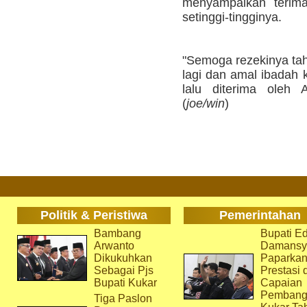
menyampaikan terim
setinggi-tingginya.
"Semoga rezekinya tah
lagi dan amal ibadah 
lalu diterima oleh 
(
joe/win
)
Politik & Peristiwa
Pemerintahan
Bambang
Bupati Ed
Arwanto
Damansy
Dikukuhkan
Paparka
Sebagai Pjs
Prestasi 
Bupati Kukar
Capaian
Pembang
Tiga Paslon