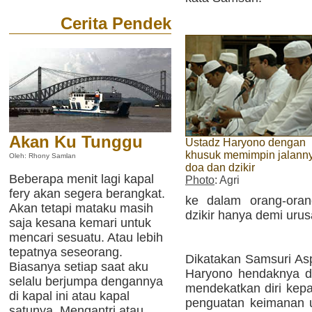
Cerita Pendek
Akan Ku Tunggu
Ustadz Haryono dengan
khusuk memimpin jalann
Oleh: Rhony Samlan
doa dan dzikir
Beberapa menit lagi kapal
Photo
: Agri
fery akan segera berangkat.
ke dalam orang-oran
Akan tetapi mataku masih
dzikir hanya demi urus
saja kesana kemari untuk
mencari sesuatu. Atau lebih
tepatnya seseorang.
Dikatakan Samsuri Asp
Biasanya setiap saat aku
Haryono hendaknya di
selalu berjumpa dengannya
mendekatkan diri kepa
di kapal ini atau kapal
penguatan keimanan 
satunya. Mengantri atau