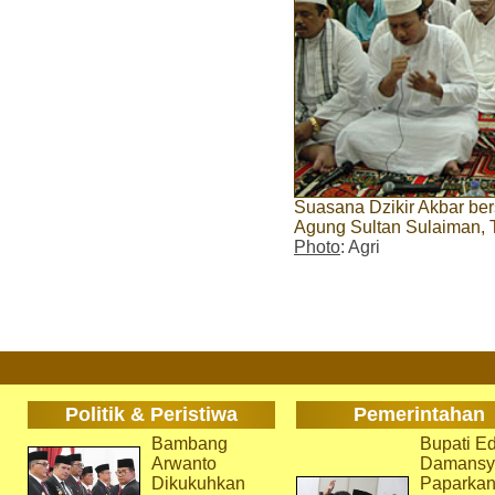
Suasana Dzikir Akbar be
Agung Sultan Sulaiman,
Photo
: Agri
Politik & Peristiwa
Pemerintahan
Bambang
Bupati Ed
Arwanto
Damansy
Dikukuhkan
Paparka