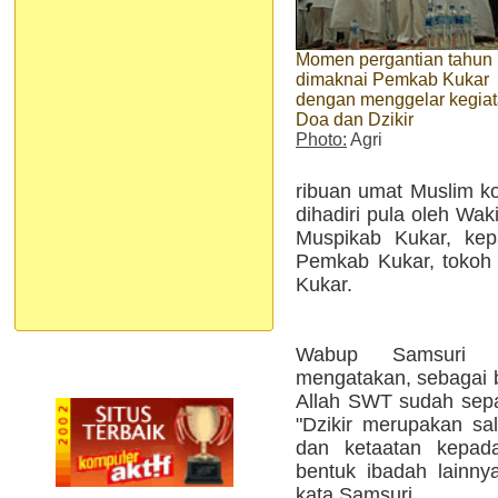
Momen pergantian tahun
dimaknai Pemkab Kukar
dengan menggelar kegia
Doa dan Dzikir
Photo:
Agri
ribuan umat Muslim ko
dihadiri pula oleh Wak
Muspikab Kukar, kepa
Pemkab Kukar, tokoh
Kukar.
Wabup Samsuri 
mengatakan, sebagai 
Allah SWT sudah sepat
"Dzikir merupakan sal
dan ketaatan kepad
bentuk ibadah lainnya
kata Samsuri.