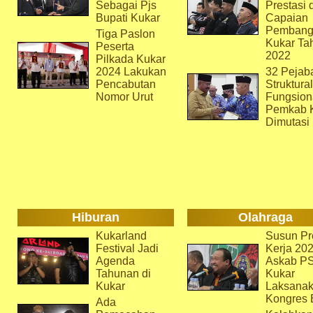
Sebagai Pjs
Prestasi 
Bupati Kukar
Capaian
Pembang
Tiga Paslon
Kukar Ta
Peserta
2022
Pilkada Kukar
2024 Lakukan
32 Pejab
Pencabutan
Struktura
Nomor Urut
Fungsion
Pemkab 
Dimutasi
Hiburan
Olahraga
Kukarland
Susun Pr
Festival Jadi
Kerja 202
Agenda
Askab P
Tahunan di
Kukar
Kukar
Laksana
Kongres 
Ada