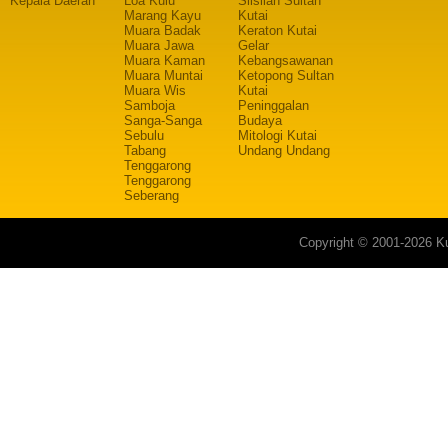
Kepala Daerah
Loa Kulu
Silsilah Sultan
Marang Kayu
Kutai
Muara Badak
Keraton Kutai
Muara Jawa
Gelar
Muara Kaman
Kebangsawanan
Muara Muntai
Ketopong Sultan
Muara Wis
Kutai
Samboja
Peninggalan
Sanga-Sanga
Budaya
Sebulu
Mitologi Kutai
Tabang
Undang Undang
Tenggarong
Tenggarong
Seberang
Copyright © 2001-2026 Ku