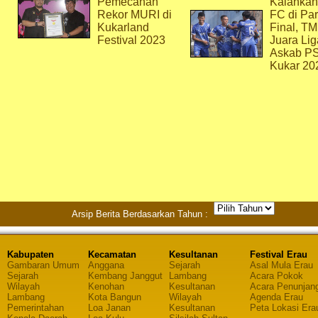
Pemecahan
Kalahkan
Rekor MURI di
FC di Par
Kukarland
Final, T
Festival 2023
Juara Lig
Askab P
Kukar 20
Arsip Berita Berdasarkan Tahun :
Kabupaten
Kecamatan
Kesultanan
Festival Erau
Gambaran Umum
Anggana
Sejarah
Asal Mula Erau
Sejarah
Kembang Janggut
Lambang
Acara Pokok
Wilayah
Kenohan
Kesultanan
Acara Penunjan
Lambang
Kota Bangun
Wilayah
Agenda Erau
Pemerintahan
Loa Janan
Kesultanan
Peta Lokasi Era