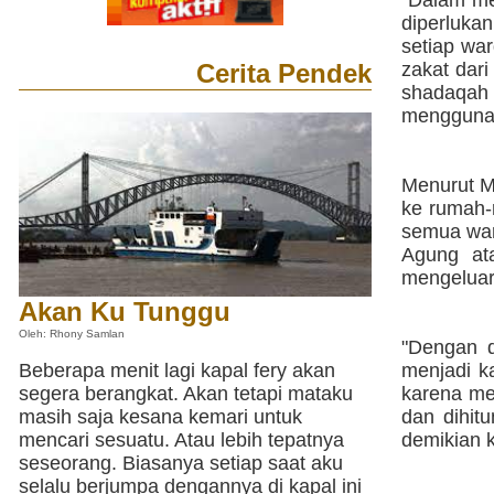
"Dalam me
diperluka
setiap wa
Cerita Pendek
zakat dar
shadaqah 
menggunak
Menurut Mu
ke rumah-
semua war
Agung ata
mengeluar
Akan Ku Tunggu
Oleh: Rhony Samlan
"Dengan d
Beberapa menit lagi kapal fery akan
menjadi k
segera berangkat. Akan tetapi mataku
karena me
masih saja kesana kemari untuk
dan dihit
mencari sesuatu. Atau lebih tepatnya
demikian k
seseorang. Biasanya setiap saat aku
selalu berjumpa dengannya di kapal ini