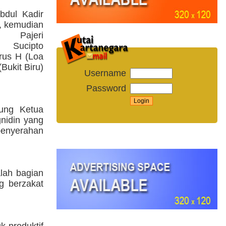
bdul Kadir
, kemudian
 Pajeri
, Sucipto
drus H (Loa
Bukit Biru)
Username
Password
ung Ketua
nidin yang
penyerahan
lah bagian
g berzakat