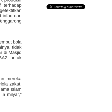
k produktif
f terhadap
gefektifkan
t infaq dan
Tenggarong
jemput bola
nya, tidak
 di Masjid
 BAZ untuk
kan mereka
ola zakat,
gama Islam
 5 milyar,"