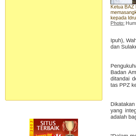
Ketua BAZ 
memasangk
kepada Idr
Photo:
Huma
Ipuh), Wah
dan Sulak
Pengukuh
Badan Ami
ditandai 
tas PPZ k
Dikatakan
yang inte
adalah bag