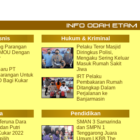
snis
Hukum & Kriminal
g Parangan
Pelaku Teror Masjid
i MOU Dengan
Diringkus Polisi,
r
Mengaku Sering Keluar
Masuk Rumah Sakit
aru PT
Jiwa
arangan Untuk
IRT Pelaku
D Bagi Kukar
Pembakaran Rumah
Ditangkap Dalam
Perjalanan ke
Banjarmasin
a
Pendidikan
eruna Dara
SMAN 3 Samarinda
dan Putri
dan SMPN 1
Kukar 2022
Tenggarong Juara
pilih
Umum LKBB The