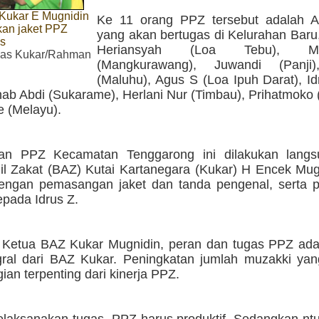
Kukar E Mugnidin
Ke 11 orang PPZ tersebut adalah A
an jaket PPZ
yang akan bertugas di Kelurahan Baru
us
Heriansyah (Loa Tebu), M
s Kukar/Rahman
(Mangkurawang), Juwandi (Panji)
(Maluhu), Agus S (Loa Ipuh Darat), I
ab Abdi (Sukarame), Herlani Nur (Timbau), Prihatmoko (
e (Melayu).
an PPZ Kecamatan Tenggarong ini dilakukan langs
l Zakat (BAZ) Kutai Kartanegara (Kukar) H Encek Mug
dengan pemasangan jaket dan tanda pengenal, serta 
epada Idrus Z.
 Ketua BAZ Kukar Mugnidin, peran dan tugas PPZ ada
gral dari BAZ Kukar. Peningkatan jumlah muzakki yan
ian terpenting dari kinerja PPZ.