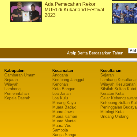
Ada Pemecahan Rekor
MURI di Kukarland Festival
2023
Arsip Berita Berdasarkan Tahun :
Kabupaten
Kecamatan
Kesultanan
Gambaran Umum
Anggana
Sejarah
Sejarah
Kembang Janggut
Lambang Kesultana
Wilayah
Kenohan
Wilayah Kesultanan
Lambang
Kota Bangun
Silsilah Sultan Kutai
Pemerintahan
Loa Janan
Keraton Kutai
Kepala Daerah
Loa Kulu
Gelar Kebangsawan
Marang Kayu
Ketopong Sultan Kut
Muara Badak
Peninggalan Budaya
Muara Jawa
Mitologi Kutai
Muara Kaman
Undang Undang
Muara Muntai
Muara Wis
Samboja
Sanga-Sanga