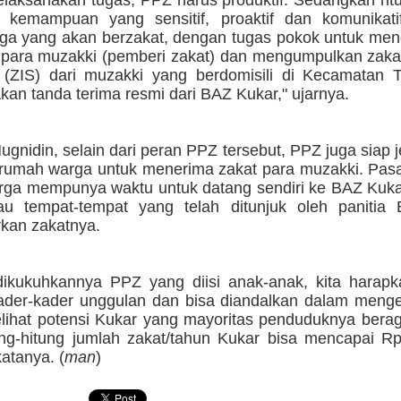
laksanakan tugas, PPZ harus produktif. Sedangkan ntu
n kemampuan yang sensitif, proaktif dan komunikati
rga yang akan berzakat, dengan tugas pokok untuk men
i para muzakki (pemberi zakat) dan mengumpulkan zaka
(ZIS) dari muzakki yang berdomisili di Kecamatan 
an tanda terima resmi dari BAZ Kukar," ujarnya.
gnidin, selain dari peran PPZ tersebut, PPZ juga siap 
rumah warga untuk menerima zakat para muzakki. Pasal
ga mempunya waktu untuk datang sendiri ke BAZ Kukar
u tempat-tempat yang telah ditunjuk oleh panitia
kan zakatnya.
ikukuhkannya PPZ yang diisi anak-anak, kita harap
ader-kader unggulan dan bisa diandalkan dalam mengel
lihat potensi Kukar yang mayoritas penduduknya bera
ung-hitung jumlah zakat/tahun Kukar bisa mencapai Rp
atanya. (
man
)