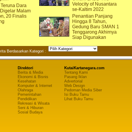
Velocity of Nusantara
 Teruna Dara
se-Kaltim 2022
 Digelar Malam
on, 20 Finalis
Penantian Panjang
ng
Hingga 8 Tahun,
Gedung Baru SMAN 1
Tenggarong Akhirnya
Siap Digunakan
rita Berdasarkan Kategori :
Direktori
KutaiKartanegara.com
Berita & Media
Tentang Kami
Ekonomi & Bisnis
Pasang Iklan
Kesehatan
Advertorial
Komputer & Internet
Web Design
Olahraga
Pedoman Media Siber
Pemerintahan
Isi Buku Tamu
Pendidikan
Lihat Buku Tamu
Rekreasi & Wisata
Seni & Hiburan
Sosial Budaya