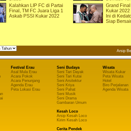
Kalahkan LIP FC di Partai
Grand Final
Final, TM FC Juara Liga 1
Kukar 2022
Askab PSSI Kukar 2022
Ini di Kedat
Siap Bersai
Arsip Be
Festival Erau
Seni Budaya
Wisata
Asal Mula Erau
Seni Tari Dayak
Wisata Kukar
n
Acara Pokok
Seni Tari Kutai
Peta Wisata
Acara Penunjang
Seni Arsitektur
Hotel
Agenda Erau
Seni Kriya
Biro Perjalanan
Peta Lokasi Erau
Seni Pahat
Agenda Wisata
an
Seni Musik
ai
Seni Drama
Gambaran Umum
Kesah Loco
Arsip Kesah Loco
Kirim Kesah Loco
Cerita Pendek