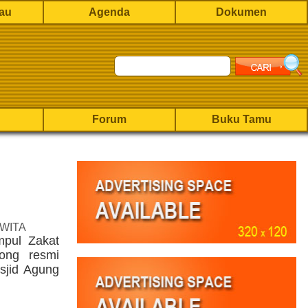
rau
Agenda
Dokumen
Forum
Buku Tamu
 WITA
pul Zakat
ong resmi
asjid Agung