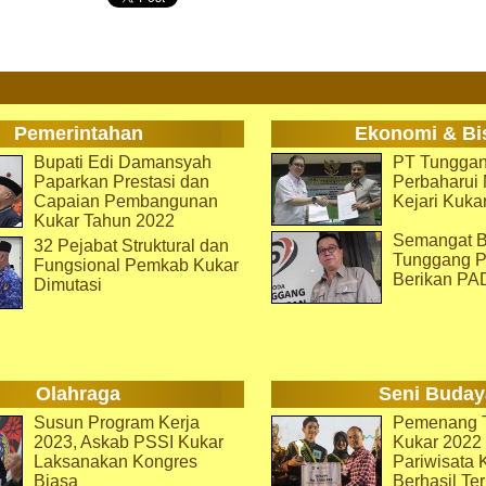
Pemerintahan
Ekonomi & Bi
Bupati Edi Damansyah
PT Tunggan
Paparkan Prestasi dan
Perbaharu
Capaian Pembangunan
Kejari Kuka
Kukar Tahun 2022
Semangat B
32 Pejabat Struktural dan
Tunggang P
Fungsional Pemkab Kukar
Berikan PA
Dimutasi
Olahraga
Seni Buday
Susun Program Kerja
Pemenang T
2023, Askab PSSI Kukar
Kukar 2022 
Laksanakan Kongres
Pariwisata 
Biasa
Berhasil Ter