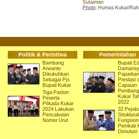
Sulaiman
Photo
: Humas Kukar/Ra
Politik & Peristiwa
Pemerintahan
Bambang
Bupati Ed
Arwanto
Damansy
Dikukuhkan
Paparka
Sebagai Pjs
Prestasi 
Bupati Kukar
Capaian
Pembang
Tiga Paslon
Kukar Ta
Peserta
2022
Pilkada Kukar
2024 Lakukan
32 Pejab
Pencabutan
Struktura
Nomor Urut
Fungsion
Pemkab 
Dimutasi