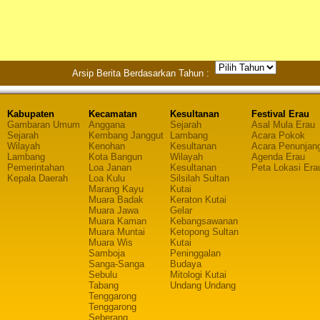
Arsip Berita Berdasarkan Tahun :
Kabupaten
Kecamatan
Kesultanan
Festival Erau
Gambaran Umum
Anggana
Sejarah
Asal Mula Erau
Sejarah
Kembang Janggut
Lambang
Acara Pokok
Wilayah
Kenohan
Kesultanan
Acara Penunjan
Lambang
Kota Bangun
Wilayah
Agenda Erau
Pemerintahan
Loa Janan
Kesultanan
Peta Lokasi Era
Kepala Daerah
Loa Kulu
Silsilah Sultan
Marang Kayu
Kutai
Muara Badak
Keraton Kutai
Muara Jawa
Gelar
Muara Kaman
Kebangsawanan
Muara Muntai
Ketopong Sultan
Muara Wis
Kutai
Samboja
Peninggalan
Sanga-Sanga
Budaya
Sebulu
Mitologi Kutai
Tabang
Undang Undang
Tenggarong
Tenggarong
Seberang