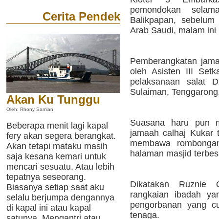
pemondokan selam
Cerita Pendek
Balikpapan, sebelum
Arab Saudi, malam ini
Pemberangkatan jamaa
oleh Asisten III Se
pelaksanaan salat D
Sulaiman, Tenggarong
Akan Ku Tunggu
Oleh: Rhony Samlan
Suasana haru pun m
Beberapa menit lagi kapal
jamaah calhaj Kukar 
fery akan segera berangkat.
membawa rombongan 
Akan tetapi mataku masih
halaman masjid terbesa
saja kesana kemari untuk
mencari sesuatu. Atau lebih
tepatnya seseorang.
Dikatakan Ruznie 
Biasanya setiap saat aku
rangkaian ibadah ya
selalu berjumpa dengannya
pengorbanan yang cu
di kapal ini atau kapal
tenaga.
satunya. Mengantri atau