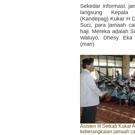
Sekedar informasi, ja
langsung Kepala
(Kandepag) Kukar H D
Suci, para jamaah ca
haji. Mereka adalah S
Waluyo, Dhesy Eka 
(
man
)
Asisten III Setkab Kukar
keberangkatan jamaah cal