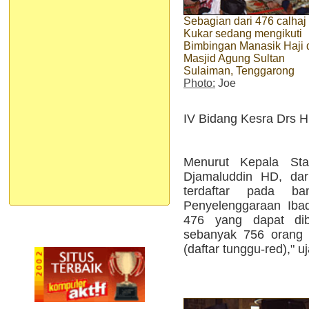
Sebagian dari 476 calhaj
Kukar sedang mengikuti
Bimbingan Manasik Haji 
Masjid Agung Sultan
Sulaiman, Tenggarong
Photo:
Joe
IV Bidang Kesra Drs 
Menurut Kepala St
Djamaluddin HD, dar
terdaftar pada b
Penyelenggaraan Ibad
476 yang dapat dib
sebanyak 756 orang c
(daftar tunggu-red)," u