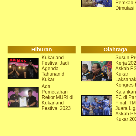
Pemkab 
Dimutasi
Hiburan
Olahraga
Kukarland
Susun Pr
Festival Jadi
Kerja 202
Agenda
Askab P
Tahunan di
Kukar
Kukar
Laksana
Kongres 
Ada
Pemecahan
Kalahkan
Rekor MURI di
FC di Par
Kukarland
Final, T
Festival 2023
Juara Lig
Askab P
Kukar 20