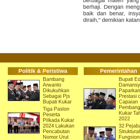
berbagai materi yang
berhaji. Dengan mengu
baik dan benar, insy
diraih," demikian katan
Politik & Peristiwa
Pemerintahan
Bambang
Bupati Ed
Arwanto
Damansy
Dikukuhkan
Paparka
Sebagai Pjs
Prestasi 
Bupati Kukar
Capaian
Pembang
Tiga Paslon
Kukar Ta
Peserta
2022
Pilkada Kukar
2024 Lakukan
32 Pejab
Pencabutan
Struktura
Nomor Urut
Fungsion