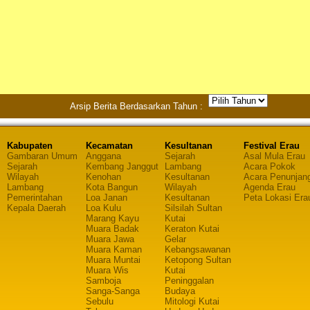
Arsip Berita Berdasarkan Tahun :
Kabupaten
Kecamatan
Kesultanan
Festival Erau
Gambaran Umum
Anggana
Sejarah
Asal Mula Erau
Sejarah
Kembang Janggut
Lambang
Acara Pokok
Wilayah
Kenohan
Kesultanan
Acara Penunjan
Lambang
Kota Bangun
Wilayah
Agenda Erau
Pemerintahan
Loa Janan
Kesultanan
Peta Lokasi Era
Kepala Daerah
Loa Kulu
Silsilah Sultan
Marang Kayu
Kutai
Muara Badak
Keraton Kutai
Muara Jawa
Gelar
Muara Kaman
Kebangsawanan
Muara Muntai
Ketopong Sultan
Muara Wis
Kutai
Samboja
Peninggalan
Sanga-Sanga
Budaya
Sebulu
Mitologi Kutai