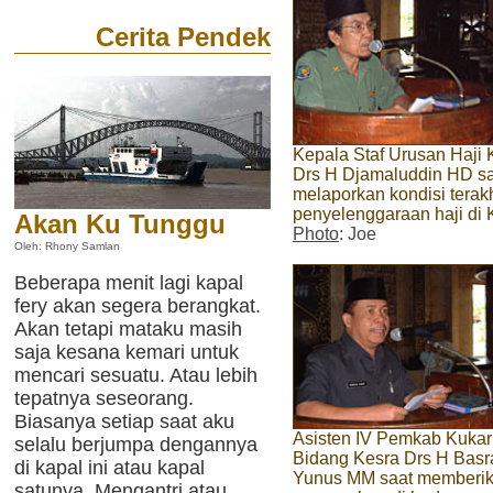
Cerita Pendek
Kepala Staf Urusan Haji 
Drs H Djamaluddin HD s
melaporkan kondisi terakh
penyelenggaraan haji di 
Akan Ku Tunggu
Photo
: Joe
Oleh: Rhony Samlan
Beberapa menit lagi kapal
fery akan segera berangkat.
Akan tetapi mataku masih
saja kesana kemari untuk
mencari sesuatu. Atau lebih
tepatnya seseorang.
Biasanya setiap saat aku
Asisten IV Pemkab Kukar
selalu berjumpa dengannya
Bidang Kesra Drs H Basr
di kapal ini atau kapal
Yunus MM saat memberi
satunya. Mengantri atau