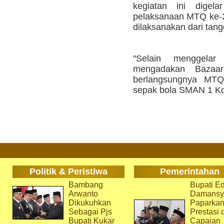
kegiatan ini digel
pelaksanaan MTQ ke-2
dilaksanakan dari tang
"Selain menggelar
mengadakan Bazaa
berlangsungnya MTQ
sepak bola SMAN 1 Kot
Politik & Peristiwa
Pemerintahan
Bambang
Bupati Ed
Arwanto
Damansy
Dikukuhkan
Paparka
Sebagai Pjs
Prestasi 
Bupati Kukar
Capaian