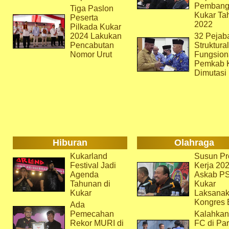
Pembang
Tiga Paslon
Kukar Ta
Peserta
2022
Pilkada Kukar
2024 Lakukan
32 Pejab
Pencabutan
Struktura
Nomor Urut
Fungsion
Pemkab 
Dimutasi
Hiburan
Olahraga
Kukarland
Susun Pr
Festival Jadi
Kerja 202
Agenda
Askab P
Tahunan di
Kukar
Kukar
Laksana
Kongres 
Ada
Pemecahan
Kalahkan
Rekor MURI di
FC di Par