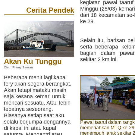
kegiatan pawai taaru
Minggu (25/03) kemarin.
Cerita Pendek
dari 18 kecamatan se
ke 29.
Selain itu, barisan p
serta beberapa kelo
bagian dalam pawai
sekitar 2 km ini.
Akan Ku Tunggu
Oleh: Rhony Samlan
Beberapa menit lagi kapal
fery akan segera berangkat.
Akan tetapi mataku masih
saja kesana kemari untuk
mencari sesuatu. Atau lebih
tepatnya seseorang.
Biasanya setiap saat aku
selalu berjumpa dengannya
Pawai taaruf dalam rang
di kapal ini atau kapal
memeriahkan MTQ ke-29
menempuh jarak sekitar 
satunya. Mengantri atau