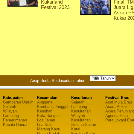
Kukarland
Final, T
Festival 2023
Juara Lig
Askab P
Kukar 20
Arsip Berita Berdasarkan Tahun :
Kabupaten
Kecamatan
Kesultanan
Festival Erau
Gambaran Umum
Anggana
Sejarah
Asal Mula Erau
Sejarah
Kembang Janggut
Lambang
Acara Pokok
Wilayah
Kenohan
Kesultanan
Acara Penunjan
Lambang
Kota Bangun
Wilayah
Agenda Erau
Pemerintahan
Loa Janan
Kesultanan
Peta Lokasi Era
Kepala Daerah
Loa Kulu
Silsilah Sultan
Marang Kayu
Kutai
Muara Badak
Keraton Kutai