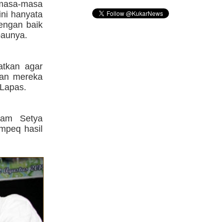
 masa-masa
ini hanyata
dengan baik
baunya.
atkan agar
kan mereka
 Lapas.
mam Setya
mpeq hasil