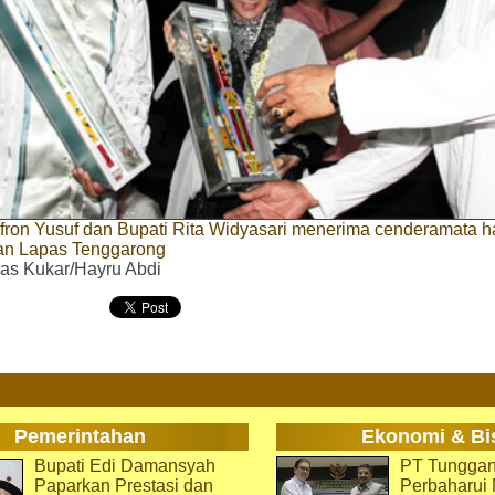
ron Yusuf dan Bupati Rita Widyasari menerima cenderamata ha
an Lapas Tenggarong
as Kukar/Hayru Abdi
Pemerintahan
Ekonomi & Bi
Bupati Edi Damansyah
PT Tunggan
Paparkan Prestasi dan
Perbaharu