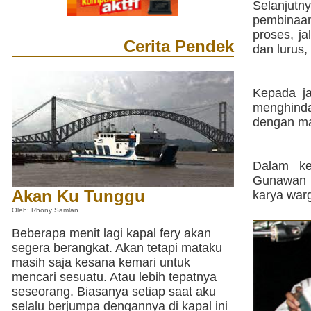
Selanjutn
pembinaan
proses, ja
Cerita Pendek
dan lurus
Kepada ja
menghinda
dengan ma
Dalam ke
Gunawan m
Akan Ku Tunggu
karya war
Oleh: Rhony Samlan
Beberapa menit lagi kapal fery akan
segera berangkat. Akan tetapi mataku
masih saja kesana kemari untuk
mencari sesuatu. Atau lebih tepatnya
seseorang. Biasanya setiap saat aku
selalu berjumpa dengannya di kapal ini