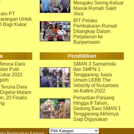
r
Mengaku Sering Keluar
Masuk Rumah Sakit
aru PT
Jiwa
arangan Untuk
IRT Pelaku
D Bagi Kukar
Pembakaran Rumah
Ditangkap Dalam
Perjalanan ke
Banjarmasin
a
Pendidikan
eruna Dara
SMAN 3 Samarinda
dan Putri
dan SMPN 1
Kukar 2022
Tenggarong Juara
pilih
Umum LKBB The
Velocity of Nusantara
 Teruna Dara
se-Kaltim 2022
 Digelar Malam
on, 20 Finalis
Penantian Panjang
ng
Hingga 8 Tahun,
Gedung Baru SMAN 1
Tenggarong Akhirnya
Siap Digunakan
rita Berdasarkan Kategori :