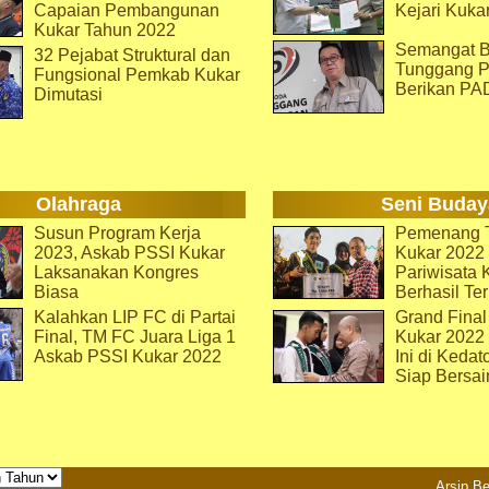
Capaian Pembangunan
Kejari Kuka
Kukar Tahun 2022
Semangat B
32 Pejabat Struktural dan
Tunggang P
Fungsional Pemkab Kukar
Berikan PA
Dimutasi
Olahraga
Seni Buday
Susun Program Kerja
Pemenang T
2023, Askab PSSI Kukar
Kukar 2022 
Laksanakan Kongres
Pariwisata 
Biasa
Berhasil Ter
Kalahkan LIP FC di Partai
Grand Final
Final, TM FC Juara Liga 1
Kukar 2022
Askab PSSI Kukar 2022
Ini di Kedat
Siap Bersai
Arsip Be