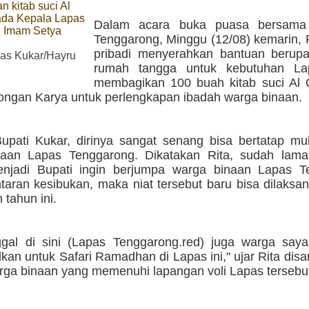
 kitab suci Al
ada Kepala Lapas
Dalam acara buka puasa bersama
 Imam Setya
Tenggarong, Minggu (12/08) kemarin, 
pribadi menyerahkan bantuan berupa
s Kukar/Hayru
rumah tangga untuk kebutuhan Lap
membagikan 100 buah kitab suci Al Q
longan Karya untuk perlengkapan ibadah warga binaan.
upati Kukar, dirinya sangat senang bisa bertatap m
naan Lapas Tenggarong. Dikatakan Rita, sudah lam
enjadi Bupati ingin berjumpa warga binaan Lapas T
taran kesibukan, maka niat tersebut baru bisa dilaks
tahun ini.
ggal di sini (Lapas Tenggarong.red) juga warga saya.
an untuk Safari Ramadhan di Lapas ini," ujar Rita dis
rga binaan yang memenuhi lapangan voli Lapas tersebu