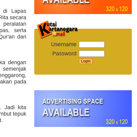
 di Lapas
Rita secara
 peralatan
as, serta
ur'an dari
Username
Password
uka dengan
a semenjak
enggarong,
anakan pada
 Jadi kita
ambut tepuk
t.