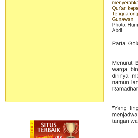
menyerahkan
Qur'an kep
Tenggarong
Gunawan
Photo:
Huma
Abdi
Partai Go
Menurut B
warga bi
dirinya m
namun lan
Ramadhan 
"Yang tin
menjadwalk
tangan wa