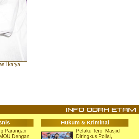
sil karya
snis
Hukum & Kriminal
g Parangan
Pelaku Teror Masjid
i MOU Dengan
Diringkus Polisi,