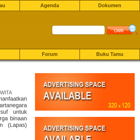
rau
Agenda
Dokumen
Forum
Buku Tamu
 WITA
anfaatkan
rtanegara
usuf untuk
rga binaan
n (Lapas)