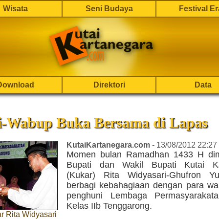
Wisata
Seni Budaya
Festival E
Download
Direktori
Data
i-Wabup Buka Bersama di Lapas
KutaiKartanegara.com
- 13/08/2012 22:27
Momen bulan Ramadhan 1433 H dim
Bupati dan Wakil Bupati Kutai Ka
(Kukar) Rita Widyasari-Ghufron Y
berbagi kebahagiaan dengan para wa
penghuni Lembaga Permasyarakata
Kelas IIb Tenggarong.
r Rita Widyasari