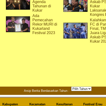
Agenda
Askab P
Tahunan di
Kukar
Kukar
Laksana
Kongres 
Ada
Pemecahan
Kalahkan
Rekor MURI di
FC di Par
Kukarland
Final, T
Festival 2023
Juara Lig
Askab P
Kukar 20
Arsip Berita Berdasarkan Tahun :
Kabupaten
Kecamatan
Kesultanan
Festival Erau