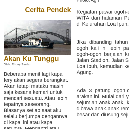
Photo:
Agri
Cerita Pendek
Kegiatan pawai ogoh-o
WITA dari halaman P
di Kelurahan Loa Ipuh.
Jika dibanding tahu
ogoh kali ini lebih p
ogoh-ogoh berjalan ka
Akan Ku Tunggu
Jalan Stadion, Jalan S
Oleh: Rhony Samlan
Loa Ipuh, kemudian k
Agung.
Beberapa menit lagi kapal
fery akan segera berangkat.
Akan tetapi mataku masih
Ada 3 patung ogoh-o
saja kesana kemari untuk
arakan ini. Mulai dari
mencari sesuatu. Atau lebih
sejumlah anak-anak, 
tepatnya seseorang.
dibawa anak-anak rema
Biasanya setiap saat aku
besar dan diusung se
selalu berjumpa dengannya
di kapal ini atau kapal
satunya. Mengantri atau