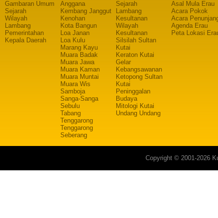
Gambaran Umum
Anggana
Sejarah
Asal Mula Erau
Sejarah
Kembang Janggut
Lambang
Acara Pokok
Wilayah
Kenohan
Kesultanan
Acara Penunjan
Lambang
Kota Bangun
Wilayah
Agenda Erau
Pemerintahan
Loa Janan
Kesultanan
Peta Lokasi Era
Kepala Daerah
Loa Kulu
Silsilah Sultan
Marang Kayu
Kutai
Muara Badak
Keraton Kutai
Muara Jawa
Gelar
Muara Kaman
Kebangsawanan
Muara Muntai
Ketopong Sultan
Muara Wis
Kutai
Samboja
Peninggalan
Sanga-Sanga
Budaya
Sebulu
Mitologi Kutai
Tabang
Undang Undang
Tenggarong
Tenggarong
Seberang
Copyright © 2001-2026 Ku