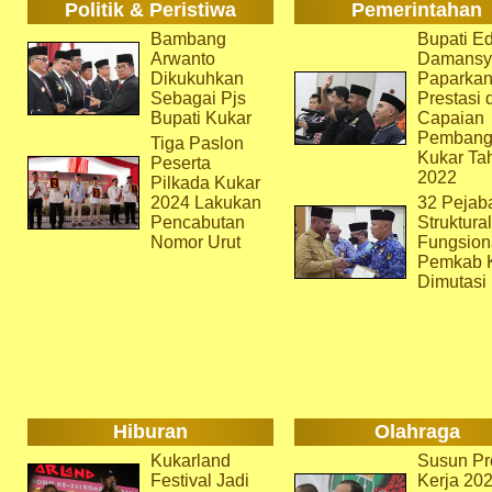
Politik & Peristiwa
Pemerintahan
Bambang
Bupati Ed
Arwanto
Damansy
Dikukuhkan
Paparka
Sebagai Pjs
Prestasi 
Bupati Kukar
Capaian
Pembang
Tiga Paslon
Kukar Ta
Peserta
2022
Pilkada Kukar
2024 Lakukan
32 Pejab
Pencabutan
Struktura
Nomor Urut
Fungsion
Pemkab 
Dimutasi
Hiburan
Olahraga
Kukarland
Susun Pr
Festival Jadi
Kerja 202