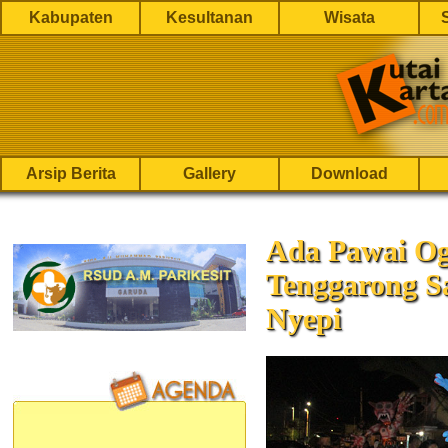
Kabupaten
Kesultanan
Wisata
Arsip Berita
Gallery
Download
Ada Pawai Og
Tenggarong S
Nyepi