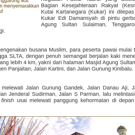
ggarong ikut
Bagian Kesejahteraan Rakyat (Kes
an menyemarakkan
uf
Kutai Kartanegara (Kukar) ini dilepas
Kukar Edi Damansyah di pintu gerb
Agung Sultan Sulaiman, Tenggaro
gi.
ngenakan busana Muslim, para peserta pawai mulai t
gga SLTA, dengan penuh semangat berjalan kaki men
ang lebih 4 km, yakni dari halaman Masjid Agung Sulta
en Panjaitan, Jalan Kartini, dan Jalan Gunung Kinibalu.
 melewati Jalan Gunung Gandek, Jalan Danau Aji, 
alan Jenderal Sudirman, Jalan S Parman, lalu melinta
n
finish
usai melewati panggung kehormatan di depa