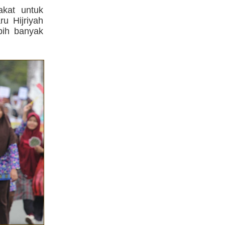
kat untuk
u Hijriyah
bih banyak