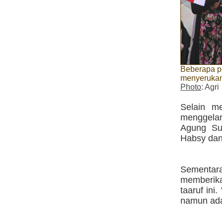
Beberapa pe
menyerukan 
Photo
: Agri
Selain m
menggelar
Agung Sul
Habsy dan 
Sementar
memberika
taaruf ini
namun ada