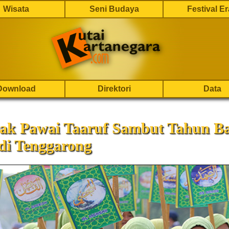
Wisata
Seni Budaya
Festival E
Download
Direktori
Data
ak Pawai Taaruf Sambut Tahun B
di Tenggarong