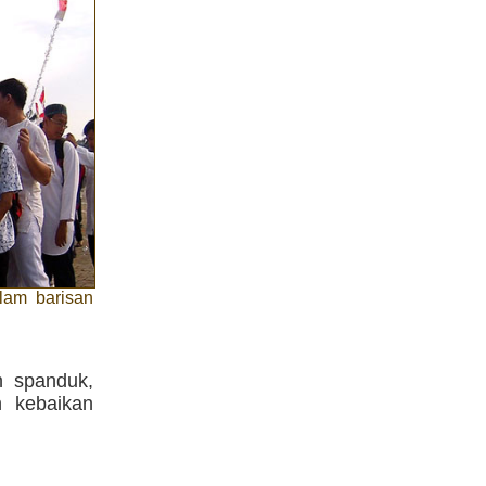
lam barisan
h spanduk,
n kebaikan