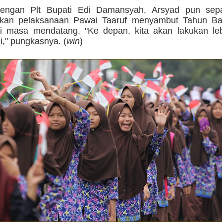
engan Plt Bupati Edi Damansyah, Arsyad pun sepa
kan pelaksanaan Pawai Taaruf menyambut Tahun Bar
di masa mendatang. "Ke depan, kita akan lakukan le
gi," pungkasnya. (
win
)