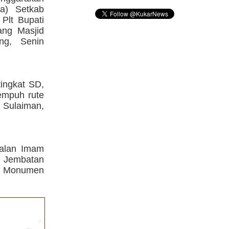
ra) Setkab
 Plt Bupati
ang Masjid
ng, Senin
ingkat SD,
empuh rute
n Sulaiman,
Jalan Imam
si Jembatan
n Monumen