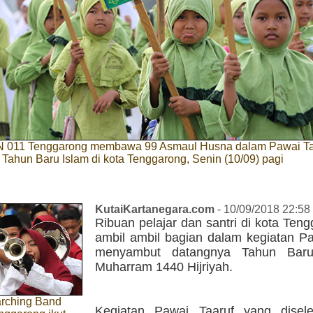
N 011 Tenggarong membawa 99 Asmaul Husna dalam Pawai Ta
ahun Baru Islam di kota Tenggarong, Senin (10/09) pagi
KutaiKartanegara.com
- 10/09/2018 22:58
Ribuan pelajar dan santri di kota Teng
ambil ambil bagian dalam kegiatan Pa
menyambut datangnya Tahun Bar
Muharram 1440 Hijriyah.
rching Band
Kegiatan Pawai Taaruf yang disel