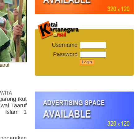
Username
Password
aruf
 WITA
garong ikut
wai Taaruf
u Islam 1
enggarakan