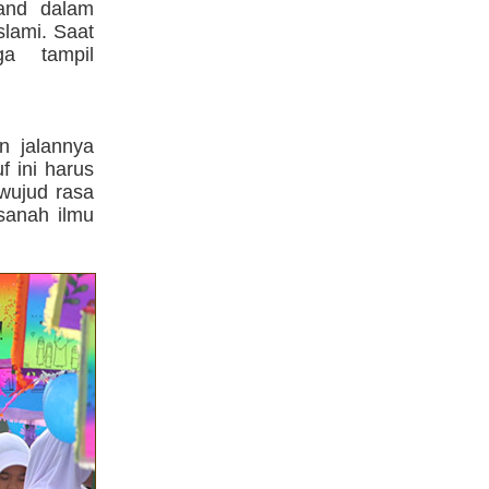
band dalam
lami. Saat
ga tampil
n jalannya
f ini harus
 wujud rasa
sanah ilmu