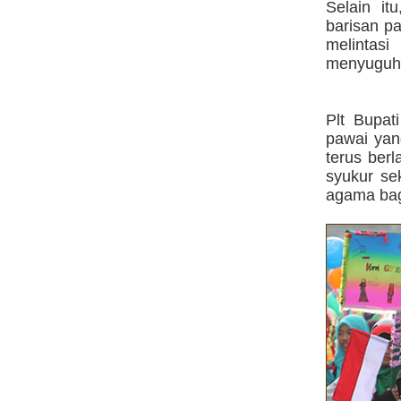
Selain i
barisan p
melintas
menyuguhka
Plt Bupat
pawai yan
terus ber
syukur se
agama bagi