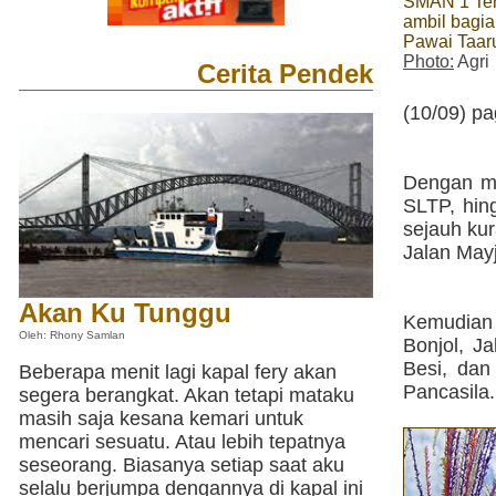
SMAN 1 Ten
ambil bagi
Pawai Taar
Photo:
Agri
Cerita Pendek
(10/09) pa
Dengan me
SLTP, hin
sejauh kur
Jalan Mayj
Akan Ku Tunggu
Kemudian
Oleh: Rhony Samlan
Bonjol, J
Besi, da
Beberapa menit lagi kapal fery akan
Pancasila.
segera berangkat. Akan tetapi mataku
masih saja kesana kemari untuk
mencari sesuatu. Atau lebih tepatnya
seseorang. Biasanya setiap saat aku
selalu berjumpa dengannya di kapal ini