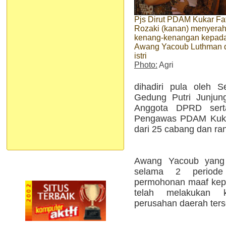
Pjs Dirut PDAM Kukar Fa
Rozaki (kanan) menyera
kenang-kenangan kepad
Awang Yacoub Luthman 
istri
Photo:
Agri
dihadiri pula oleh 
Gedung Putri Junjun
Anggota DPRD ser
Pengawas PDAM Kukar
dari 25 cabang dan ra
Awang Yacoub yang
selama 2 periode 
permohonan maaf kep
telah melakukan 
perusahan daerah ters