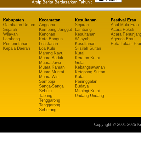
Arsip Berita Berdasarkan Tahun :
Kabupaten
Kecamatan
Kesultanan
Festival Erau
Gambaran Umum
Anggana
Sejarah
Asal Mula Erau
Sejarah
Kembang Janggut
Lambang
Acara Pokok
Wilayah
Kenohan
Kesultanan
Acara Penunjan
Lambang
Kota Bangun
Wilayah
Agenda Erau
Pemerintahan
Loa Janan
Kesultanan
Peta Lokasi Era
Kepala Daerah
Loa Kulu
Silsilah Sultan
Marang Kayu
Kutai
Muara Badak
Keraton Kutai
Muara Jawa
Gelar
Muara Kaman
Kebangsawanan
Muara Muntai
Ketopong Sultan
Muara Wis
Kutai
Samboja
Peninggalan
Sanga-Sanga
Budaya
Sebulu
Mitologi Kutai
Tabang
Undang Undang
Tenggarong
Tenggarong
Seberang
Copyright © 2001-2026 Ku