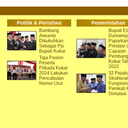
Politik & Peristiwa
Pemerintahan
Bambang
Bupati Ed
Arwanto
Damansy
Dikukuhkan
Paparka
Sebagai Pjs
Prestasi 
Bupati Kukar
Capaian
Pembang
Tiga Paslon
Kukar Ta
Peserta
2022
Pilkada Kukar
2024 Lakukan
32 Pejab
Pencabutan
Struktura
Nomor Urut
Fungsion
Pemkab 
Dimutasi