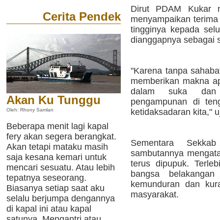
Dirut PDAM Kukar m
Cerita Pendek
menyampaikan terima 
tingginya kepada se
dianggapnya sebagai 
"Karena tanpa sahabat
memberikan makna ap
dalam suka dan
Akan Ku Tunggu
pengampunan di teng
ketidaksadaran kita," u
Oleh: Rhony Samlan
Beberapa menit lagi kapal
fery akan segera berangkat.
Sementara Sekk
Akan tetapi mataku masih
sambutannya mengatak
saja kesana kemari untuk
terus dipupuk. Terleb
mencari sesuatu. Atau lebih
bangsa belakangan 
tepatnya seseorang.
kemunduran dan kura
Biasanya setiap saat aku
masyarakat.
selalu berjumpa dengannya
di kapal ini atau kapal
satunya. Mengantri atau