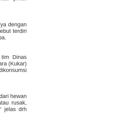
nya dengan
but terdiri
pa.
tim Dinas
ra (Kukar)
dikonsumsi
 dari hewan
tau rusak,
 jelas drh