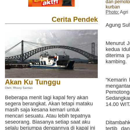
dan pemoto
kurban
Photo:
Agri
Cerita Pendek
Agung Sul
Menurut J
kedua Idu
diterima p
kambing.
"Kemarin 
Akan Ku Tunggu
mengantar
Oleh: Rhony Samlan
Pemotong
Beberapa menit lagi kapal fery akan
Sedangkan
segera berangkat. Akan tetapi mataku
14.00 WITA
masih saja kesana kemari untuk
mencari sesuatu. Atau lebih tepatnya
seseorang. Biasanya setiap saat aku
Ditambahka
selalu berjumpa dengannya di kapal ini
tertib da