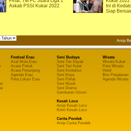
Final, TM FC Juara Liga 1
Kukar 2022
Askab PSSI Kukar 2022
Ini di Kedat
Siap Bersai
Arsip Be
Festival Erau
Seni Budaya
Wisata
Asal Mula Erau
Seni Tari Dayak
Wisata Kukar
n
Acara Pokok
Seni Tari Kutai
Peta Wisata
Acara Penunjang
Seni Arsitektur
Hotel
Agenda Erau
Seni Kriya
Biro Perjalanan
Peta Lokasi Erau
Seni Pahat
Agenda Wisata
an
Seni Musik
ai
Seni Drama
Gambaran Umum
Kesah Loco
Arsip Kesah Loco
Kirim Kesah Loco
Cerita Pendek
Arsip Cerita Pendek