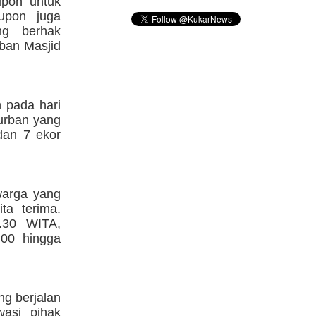
upon untuk
upon juga
ng berhak
ban Masjid
 pada hari
kurban yang
 dan 7 ekor
warga yang
ta terima.
.30 WITA,
.00 hingga
ng berjalan
wasi pihak