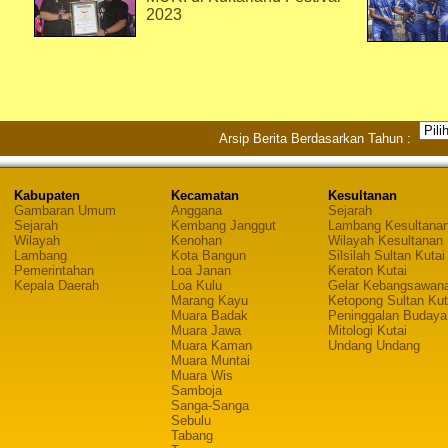
2023
Arsip Berita Berdasarkan Tahun :
Kabupaten
Kecamatan
Kesultanan
Gambaran Umum
Anggana
Sejarah
Sejarah
Kembang Janggut
Lambang Kesultana
Wilayah
Kenohan
Wilayah Kesultanan
Lambang
Kota Bangun
Silsilah Sultan Kutai
Pemerintahan
Loa Janan
Keraton Kutai
Kepala Daerah
Loa Kulu
Gelar Kebangsawan
Marang Kayu
Ketopong Sultan Kut
Muara Badak
Peninggalan Budaya
Muara Jawa
Mitologi Kutai
Muara Kaman
Undang Undang
Muara Muntai
Muara Wis
Samboja
Sanga-Sanga
Sebulu
Tabang