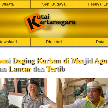
Wisata
Seni Budaya
Festival E
Download
Direktori
Data
busi Daging Kurban di Masjid Agu
an Lancar dan Tertib