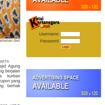
Username
gamanan dari
Password
 WITA
sjid Agung
ng berjalan
ia kurban
kupon yang
ng berhak