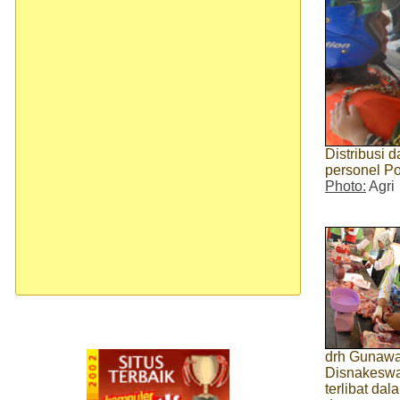
Distribusi 
personel P
Photo:
Agri
drh Gunawa
Disnakeswa
terlibat da