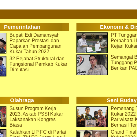
Pemerintahan
Ekonomi & Bi
Bupati Edi Damansyah
PT Tunggan
Paparkan Prestasi dan
Perbaharu
Capaian Pembangunan
Kejari Kuka
Kukar Tahun 2022
Semangat B
32 Pejabat Struktural dan
Tunggang P
Fungsional Pemkab Kukar
Berikan PA
Dimutasi
Olahraga
Seni Buday
Susun Program Kerja
Pemenang T
2023, Askab PSSI Kukar
Kukar 2022 
Laksanakan Kongres
Pariwisata 
Biasa
Berhasil Ter
Kalahkan LIP FC di Partai
Grand Final