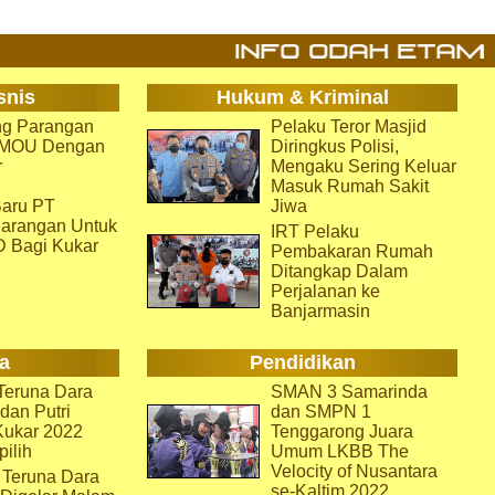
snis
Hukum & Kriminal
g Parangan
Pelaku Teror Masjid
i MOU Dengan
Diringkus Polisi,
r
Mengaku Sering Keluar
Masuk Rumah Sakit
aru PT
Jiwa
arangan Untuk
IRT Pelaku
D Bagi Kukar
Pembakaran Rumah
Ditangkap Dalam
Perjalanan ke
Banjarmasin
a
Pendidikan
eruna Dara
SMAN 3 Samarinda
dan Putri
dan SMPN 1
Kukar 2022
Tenggarong Juara
pilih
Umum LKBB The
Velocity of Nusantara
 Teruna Dara
se-Kaltim 2022