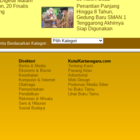
 Digelar Malam
on, 20 Finalis
Penantian Panjang
ng
Hingga 8 Tahun,
Gedung Baru SMAN 1
Tenggarong Akhirnya
Siap Digunakan
rita Berdasarkan Kategori :
Direktori
KutaiKartanegara.com
Berita & Media
Tentang Kami
Ekonomi & Bisnis
Pasang Iklan
Kesehatan
Advertorial
Komputer & Internet
Web Design
Olahraga
Pedoman Media Siber
Pemerintahan
Isi Buku Tamu
Pendidikan
Lihat Buku Tamu
Rekreasi & Wisata
Seni & Hiburan
Sosial Budaya