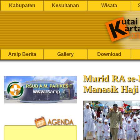
Kabupaten
Kesultanan
Wisata
Arsip Berita
Gallery
Download
Murid RA se-
Manasik Haji 