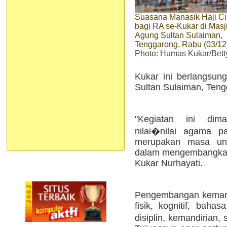
Suasana Manasik Haji Cil
bagi RA se-Kukar di Masj
Agung Sultan Sulaiman,
Tenggarong, Rabu (03/12)
Photo:
Humas Kukar/Bett
Kukar ini berlangsun
Sultan Sulaiman, Teng
"Kegiatan ini di
nilai�nilai agama p
merupakan masa unt
dalam mengembangkan
Kukar Nurhayati.
Pengembangan kemam
fisik, kognitif, bahas
disiplin, kemandirian,