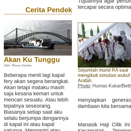
Tujuannya agar pert
tercapai secara optima
Cerita Pendek
Akan Ku Tunggu
Oleh: Rhony Samlan
Sejumlah murid RA saat
Beberapa menit lagi kapal
mengikuti simulasi wukuf 
Arafah
fery akan segera berangkat.
Photo
: Humas Kukar/Bett
Akan tetapi mataku masih
saja kesana kemari untuk
mencari sesuatu. Atau lebih
menyiapkan genera
tepatnya seseorang.
dambaan kita bersama,
Biasanya setiap saat aku
selalu berjumpa dengannya
di kapal ini atau kapal
Manasik Haji Cilik in
satunya. Mengantri atau
Kecamatan Tengga