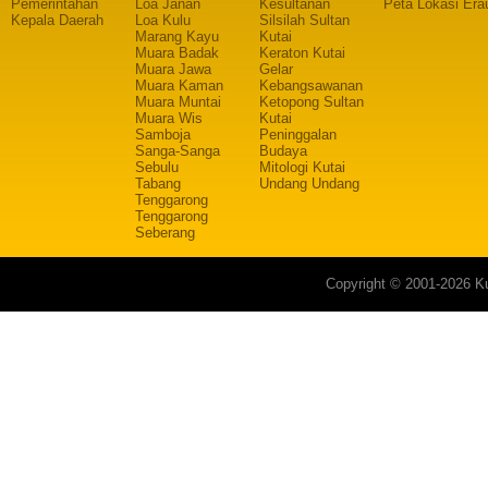
Pemerintahan
Loa Janan
Kesultanan
Peta Lokasi Era
Kepala Daerah
Loa Kulu
Silsilah Sultan
Marang Kayu
Kutai
Muara Badak
Keraton Kutai
Muara Jawa
Gelar
Muara Kaman
Kebangsawanan
Muara Muntai
Ketopong Sultan
Muara Wis
Kutai
Samboja
Peninggalan
Sanga-Sanga
Budaya
Sebulu
Mitologi Kutai
Tabang
Undang Undang
Tenggarong
Tenggarong
Seberang
Copyright © 2001-2026 Ku