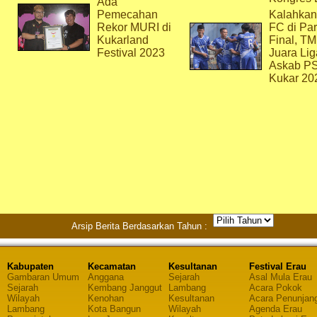
Ada
Pemecahan
Kalahkan
Rekor MURI di
FC di Par
Kukarland
Final, T
Festival 2023
Juara Lig
Askab P
Kukar 20
Arsip Berita Berdasarkan Tahun :
Kabupaten
Kecamatan
Kesultanan
Festival Erau
Gambaran Umum
Anggana
Sejarah
Asal Mula Erau
Sejarah
Kembang Janggut
Lambang
Acara Pokok
Wilayah
Kenohan
Kesultanan
Acara Penunjan
Lambang
Kota Bangun
Wilayah
Agenda Erau