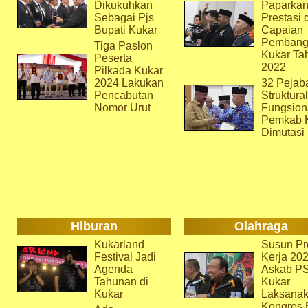
Dikukuhkan
Paparka
Sebagai Pjs
Prestasi 
Bupati Kukar
Capaian
Pembang
Tiga Paslon
Kukar Ta
Peserta
2022
Pilkada Kukar
2024 Lakukan
32 Pejab
Pencabutan
Struktura
Nomor Urut
Fungsion
Pemkab 
Dimutasi
Hiburan
Olahraga
Kukarland
Susun Pr
Festival Jadi
Kerja 202
Agenda
Askab P
Tahunan di
Kukar
Kukar
Laksana
Kongres 