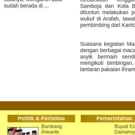
sudah berada di ...
Samboja dan Kota Ba
dituntun melakukan pr
wukuf di Arafah, tawa
pembimbing dari Kant
Suasana kegiatan Mana
dengan berbagai maca
asyik bermain send
mengikuti bimbingan
lantaran pakaian ihram
Politik & Peristiwa
Pemerintahan
Bambang
Bupati Ed
Arwanto
Damansy