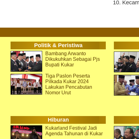
10. Kecam
Politik & Peristiwa
Bambang Arwanto
Dikukuhkan Sebagai Pjs
Bupati Kukar
Tiga Paslon Peserta
Pilkada Kukar 2024
Lakukan Pencabutan
Nomor Urut
Hiburan
Kukarland Festival Jadi
Agenda Tahunan di Kukar