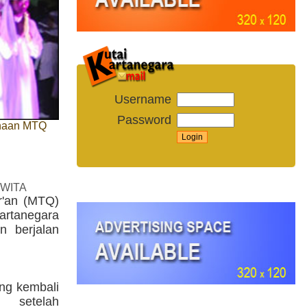
Username
Password
anaan MTQ
 WITA
r'an (MTQ)
rtanegara
 berjalan
ng kembali
 setelah