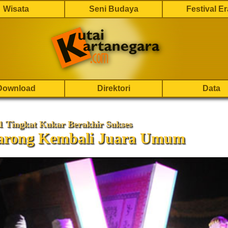
Wisata
Seni Budaya
Festival E
Download
Direktori
Data
 Tingkat Kukar Berakhir Sukses
arong Kembali Juara Umum