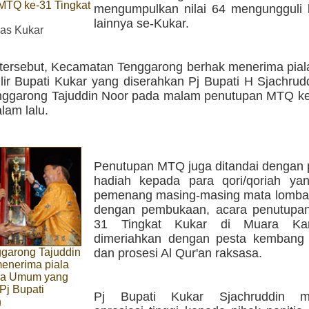
MTQ ke-31 Tingkat
mengumpulkan nilai 64 mengungguli
lainnya se-Kukar.
s Kukar
l tersebut, Kecamatan Tenggarong berhak menerima pial
ilir Bupati Kukar yang diserahkan Pj Bupati H Sjachru
ggarong Tajuddin Noor pada malam penutupan MTQ ke
lam lalu.
Penutupan MTQ juga ditandai dengan
hadiah kepada para qori/qoriah ya
pemenang masing-masing mata lomba.
dengan pembukaan, acara penutupa
31 Tingkat Kukar di Muara Ka
dimeriahkan dengan pesta kembang a
dan prosesi Al Qur'an raksasa.
garong Tajuddin
 menerima piala
ara Umum yang
Pj Bupati
Pj Bupati Kukar Sjachruddin m
n