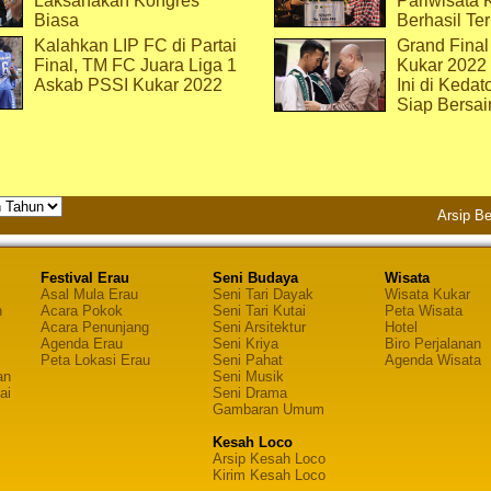
Laksanakan Kongres
Pariwisata 
Biasa
Berhasil Ter
Kalahkan LIP FC di Partai
Grand Final
Final, TM FC Juara Liga 1
Kukar 2022
Askab PSSI Kukar 2022
Ini di Kedat
Siap Bersai
Arsip Be
Festival Erau
Seni Budaya
Wisata
Asal Mula Erau
Seni Tari Dayak
Wisata Kukar
n
Acara Pokok
Seni Tari Kutai
Peta Wisata
Acara Penunjang
Seni Arsitektur
Hotel
Agenda Erau
Seni Kriya
Biro Perjalanan
Peta Lokasi Erau
Seni Pahat
Agenda Wisata
an
Seni Musik
ai
Seni Drama
Gambaran Umum
Kesah Loco
Arsip Kesah Loco
Kirim Kesah Loco