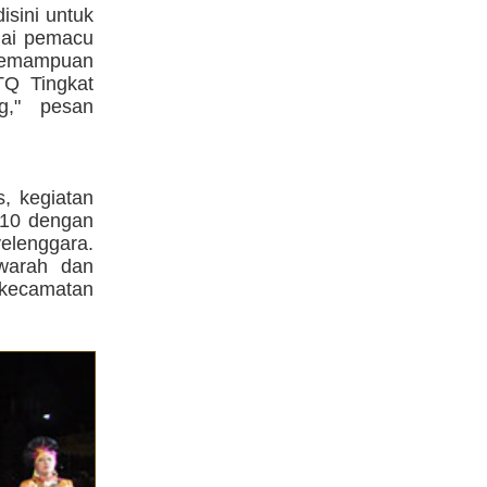
isini untuk
gai pemacu
 kemampuan
TQ Tingkat
g," pesan
, kegiatan
010 dengan
lenggara.
warah dan
 kecamatan