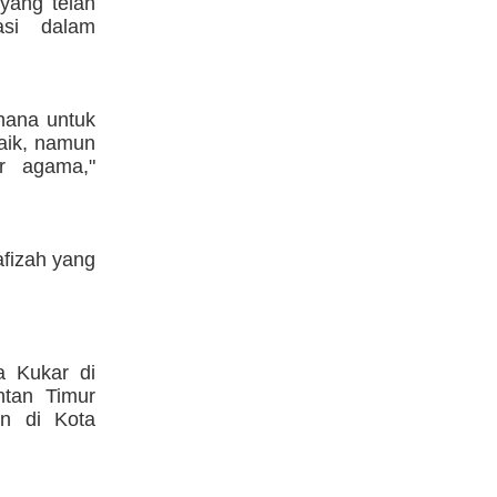
 yang telah
asi dalam
hana untuk
baik, namun
r agama,"
afizah yang
a Kukar di
ntan Timur
an di Kota