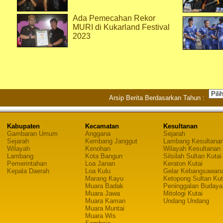
Ada Pemecahan Rekor
MURI di Kukarland Festival
2023
Arsip Berita Berdasarkan Tahun :
Kabupaten
Kecamatan
Kesultanan
Gambaran Umum
Anggana
Sejarah
Sejarah
Kembang Janggut
Lambang Kesultana
Wilayah
Kenohan
Wilayah Kesultanan
Lambang
Kota Bangun
Silsilah Sultan Kutai
Pemerintahan
Loa Janan
Keraton Kutai
Kepala Daerah
Loa Kulu
Gelar Kebangsawan
Marang Kayu
Ketopong Sultan Kut
Muara Badak
Peninggalan Budaya
Muara Jawa
Mitologi Kutai
Muara Kaman
Undang Undang
Muara Muntai
Muara Wis