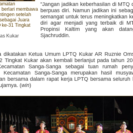
"Jangan jadikan keberhasilan di MTQ d
camatan
 berlari membawa
berpuas diri. Namun jadikan ini seba
tingen setelah
semangat untuk terus meningkatkan
sebagai Juara
diri agar menjadi yang terbaik di M
ke-31 Tingkat
Propinsi Kaltim yang akan datan
Sjachruddin.
as Kukar
a dikatakan Ketua Umum LPTQ Kukar AR Ruznie Oms
 Tingkat Kukar akan kembali berlanjut pada tahun 2
Kecamatan Sanga-Sanga sebagai tuan rumah penye
nya Kecamatan Sanga-Sanga merupakan hasil musya
an bersama dalam rapat kerja LPTQ bersama seluruh
ujarnya. (
win
)