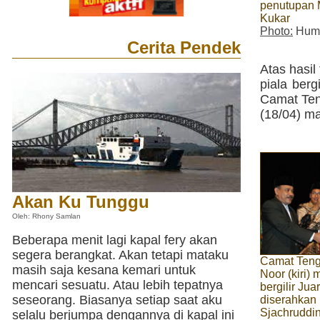
penutupan 
Kukar
Photo:
Huma
Cerita Pendek
Atas hasi
piala berg
Camat Ten
(18/04) ma
Akan Ku Tunggu
Oleh: Rhony Samlan
Beberapa menit lagi kapal fery akan
segera berangkat. Akan tetapi mataku
Camat Teng
masih saja kesana kemari untuk
Noor (kiri)
mencari sesuatu. Atau lebih tepatnya
bergilir Ju
seseorang. Biasanya setiap saat aku
diserahkan 
Sjachruddi
selalu berjumpa dengannya di kapal ini