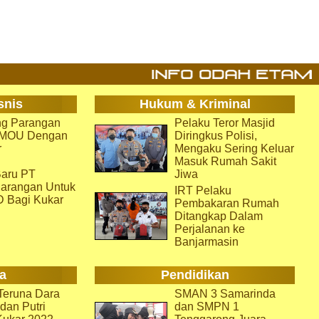
snis
Hukum & Kriminal
g Parangan
Pelaku Teror Masjid
i MOU Dengan
Diringkus Polisi,
r
Mengaku Sering Keluar
Masuk Rumah Sakit
aru PT
Jiwa
arangan Untuk
IRT Pelaku
D Bagi Kukar
Pembakaran Rumah
Ditangkap Dalam
Perjalanan ke
Banjarmasin
a
Pendidikan
eruna Dara
SMAN 3 Samarinda
dan Putri
dan SMPN 1