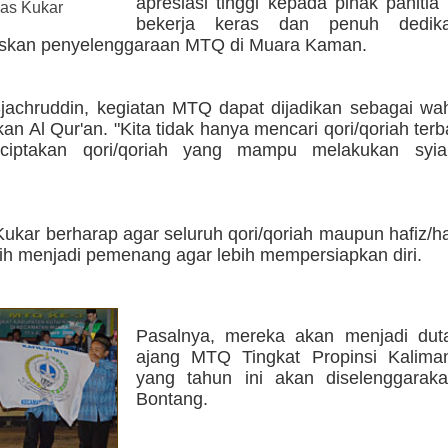
apresiasi tinggi kepada pihak panitia
as Kukar
bekerja keras dan penuh dedik
skan penyelenggaraan MTQ di Muara Kaman.
jachruddin, kegiatan MTQ dapat dijadikan sebagai wa
 Al Qur'an. "Kita tidak hanya mencari qori/qoriah ter
ciptakan qori/qoriah yang mampu melakukan syia
Kukar berharap agar seluruh qori/qoriah maupun hafiz/h
ilih menjadi pemenang agar lebih mempersiapkan diri.
Pasalnya, mereka akan menjadi dut
ajang MTQ Tingkat Propinsi Kalima
yang tahun ini akan diselenggarak
Bontang.