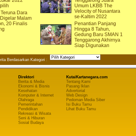
Kukar 2022
Tenggarong Juara
pilih
Umum LKBB The
Velocity of Nusantara
 Teruna Dara
se-Kaltim 2022
 Digelar Malam
on, 20 Finalis
Penantian Panjang
ng
Hingga 8 Tahun,
Gedung Baru SMAN 1
Tenggarong Akhirnya
Siap Digunakan
rita Berdasarkan Kategori :
Direktori
KutaiKartanegara.com
Berita & Media
Tentang Kami
Ekonomi & Bisnis
Pasang Iklan
Kesehatan
Advertorial
Komputer & Internet
Web Design
Olahraga
Pedoman Media Siber
Pemerintahan
Isi Buku Tamu
Pendidikan
Lihat Buku Tamu
Rekreasi & Wisata
Seni & Hiburan
Sosial Budaya