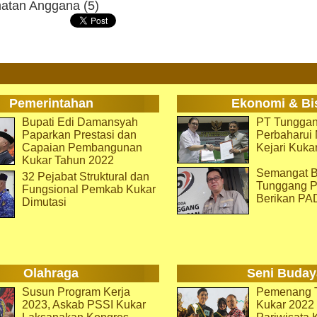
atan Anggana (5)
Pemerintahan
Ekonomi & Bi
Bupati Edi Damansyah
PT Tunggan
Paparkan Prestasi dan
Perbaharu
Capaian Pembangunan
Kejari Kuka
Kukar Tahun 2022
Semangat B
32 Pejabat Struktural dan
Tunggang P
Fungsional Pemkab Kukar
Berikan PA
Dimutasi
Olahraga
Seni Buday
Susun Program Kerja
Pemenang T
2023, Askab PSSI Kukar
Kukar 2022 