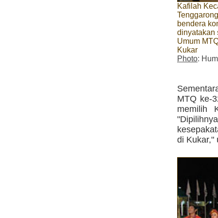
Kafilah Ke
Tenggarong
bendera kon
dinyatakan 
Umum MTQ 
Kukar
Photo
: Hum
Sementar
MTQ ke-32
memilih 
"Dipilih
kesepakat
di Kukar," 