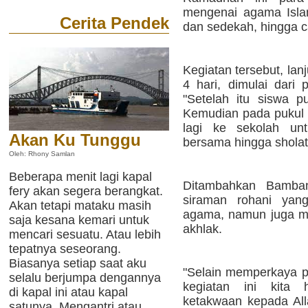
mengenai agama Islam
Cerita Pendek
dan sedekah, hingga 
Kegiatan tersebut, la
4 hari, dimulai dari
"Setelah itu siswa 
Kemudian pada pukul 
lagi ke sekolah un
Akan Ku Tunggu
bersama hingga sholat
Oleh: Rhony Samlan
Beberapa menit lagi kapal
Ditambahkan Bamban
fery akan segera berangkat.
siraman rohani yan
Akan tetapi mataku masih
agama, namun juga m
saja kesana kemari untuk
akhlak.
mencari sesuatu. Atau lebih
tepatnya seseorang.
Biasanya setiap saat aku
"Selain memperkaya p
selalu berjumpa dengannya
kegiatan ini kita 
di kapal ini atau kapal
ketakwaan kepada Al
satunya. Mengantri atau