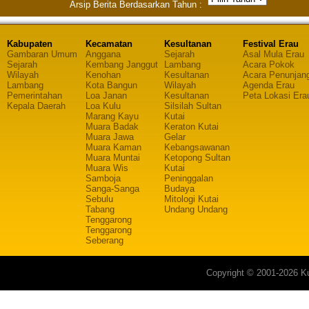
Arsip Berita Berdasarkan Tahun :
Kabupaten
Kecamatan
Kesultanan
Festival Erau
Gambaran Umum
Anggana
Sejarah
Asal Mula Erau
Sejarah
Kembang Janggut
Lambang
Acara Pokok
Wilayah
Kenohan
Kesultanan
Acara Penunjan
Lambang
Kota Bangun
Wilayah
Agenda Erau
Pemerintahan
Loa Janan
Kesultanan
Peta Lokasi Era
Kepala Daerah
Loa Kulu
Silsilah Sultan
Marang Kayu
Kutai
Muara Badak
Keraton Kutai
Muara Jawa
Gelar
Muara Kaman
Kebangsawanan
Muara Muntai
Ketopong Sultan
Muara Wis
Kutai
Samboja
Peninggalan
Sanga-Sanga
Budaya
Sebulu
Mitologi Kutai
Tabang
Undang Undang
Tenggarong
Tenggarong
Seberang
Copyright © 2001-2026 Ku