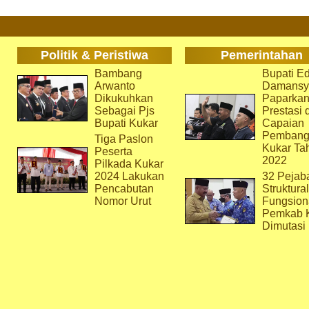
Politik & Peristiwa
Pemerintahan
Bambang
Bupati Ed
Arwanto
Damansy
Dikukuhkan
Paparka
Sebagai Pjs
Prestasi 
Bupati Kukar
Capaian
Pembang
Tiga Paslon
Kukar Ta
Peserta
2022
Pilkada Kukar
2024 Lakukan
32 Pejab
Pencabutan
Struktura
Nomor Urut
Fungsion
Pemkab 
Dimutasi