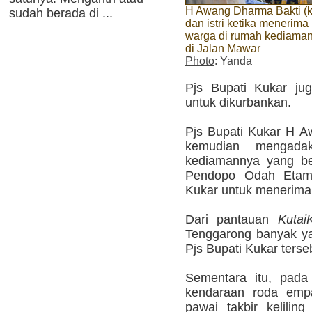
H Awang Dharma Bakti (ki
sudah berada di ...
dan istri ketika menerima
warga di rumah kediama
di Jalan Mawar
Photo
: Yanda
Pjs Bupati Kukar ju
untuk dikurbankan.
Pjs Bupati Kukar H A
kemudian mengad
kediamannya yang be
Pendopo Odah Etam 
Kukar untuk menerim
Dari pantauan
Kutai
Tenggarong banyak y
Pjs Bupati Kukar terse
Sementara itu, pada
kendaraan roda emp
pawai takbir kelilin