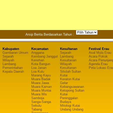
Arsip Berita Berdasarkan Tahun :
Kabupaten
Kecamatan
Kesultanan
Festival Erau
Gambaran Umum
Anggana
Sejarah
Asal Mula Erau
Sejarah
Kembang Janggut
Lambang
Acara Pokok
Wilayah
Kenohan
Kesultanan
Acara Penunjan
Lambang
Kota Bangun
Wilayah
Agenda Erau
Pemerintahan
Loa Janan
Kesultanan
Peta Lokasi Era
Kepala Daerah
Loa Kulu
Silsilah Sultan
Marang Kayu
Kutai
Muara Badak
Keraton Kutai
Muara Jawa
Gelar
Muara Kaman
Kebangsawanan
Muara Muntai
Ketopong Sultan
Muara Wis
Kutai
Samboja
Peninggalan
Sanga-Sanga
Budaya
Sebulu
Mitologi Kutai
Tabang
Undang Undang