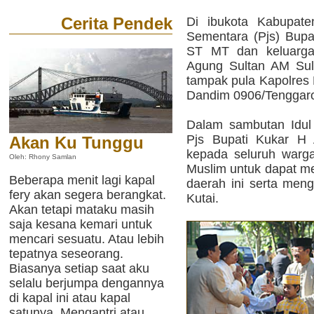
Cerita Pendek
Di ibukota Kabupate
Sementara (Pjs) Bup
ST MT dan keluarga 
Agung Sultan AM Sula
tampak pula Kapolres 
Dandim 0906/Tenggaron
Dalam sambutan Idul 
Pjs Bupati Kukar H
Akan Ku Tunggu
kepada seluruh warg
Oleh: Rhony Samlan
Muslim untuk dapat me
Beberapa menit lagi kapal
daerah ini serta meng
fery akan segera berangkat.
Kutai.
Akan tetapi mataku masih
saja kesana kemari untuk
mencari sesuatu. Atau lebih
tepatnya seseorang.
Biasanya setiap saat aku
selalu berjumpa dengannya
di kapal ini atau kapal
satunya. Mengantri atau