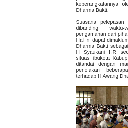
keberangkatannya o
Dharma Bakti.
Suasana pelepasan t
dibanding waktu
pengamanan dari pihak
Hal ini dapat dimakl
Dharma Bakti sebagai
H Syaukani HR sec
situasi ibukota Kabu
ditandai dengan ma
penolakan bebera
terhadap H Awang Dha