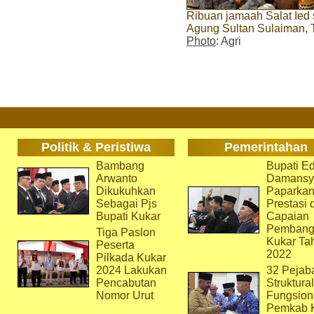
Ribuan jamaah Salat Ied 
Agung Sultan Sulaiman,
Photo
: Agri
Politik & Peristiwa
Pemerintahan
Bambang
Bupati Ed
Arwanto
Damansy
Dikukuhkan
Paparka
Sebagai Pjs
Prestasi 
Bupati Kukar
Capaian
Pembang
Tiga Paslon
Kukar Ta
Peserta
2022
Pilkada Kukar
2024 Lakukan
32 Pejab
Pencabutan
Struktura
Nomor Urut
Fungsion
Pemkab 