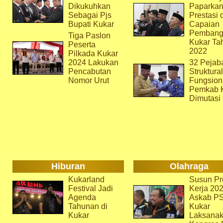
Dikukuhkan
Paparka
Sebagai Pjs
Prestasi 
Bupati Kukar
Capaian
Pembang
Tiga Paslon
Kukar Ta
Peserta
2022
Pilkada Kukar
2024 Lakukan
32 Pejab
Pencabutan
Struktura
Nomor Urut
Fungsion
Pemkab 
Dimutasi
Hiburan
Olahraga
Kukarland
Susun Pr
Festival Jadi
Kerja 202
Agenda
Askab P
Tahunan di
Kukar
Kukar
Laksana