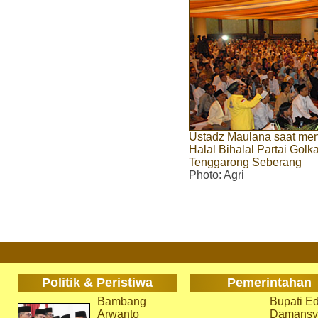
Ustadz Maulana saat men
Halal Bihalal Partai Gol
Tenggarong Seberang
Photo
: Agri
Politik & Peristiwa
Pemerintahan
Bambang
Bupati Ed
Arwanto
Damansy