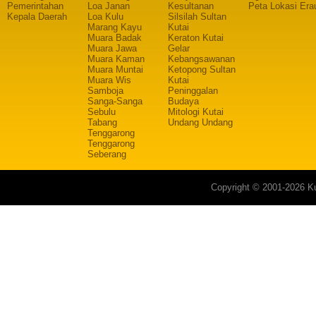
Pemerintahan
Loa Janan
Kesultanan
Peta Lokasi Era
Kepala Daerah
Loa Kulu
Silsilah Sultan
Marang Kayu
Kutai
Muara Badak
Keraton Kutai
Muara Jawa
Gelar
Muara Kaman
Kebangsawanan
Muara Muntai
Ketopong Sultan
Muara Wis
Kutai
Samboja
Peninggalan
Sanga-Sanga
Budaya
Sebulu
Mitologi Kutai
Tabang
Undang Undang
Tenggarong
Tenggarong
Seberang
Copyright © 2001-2026 Ku