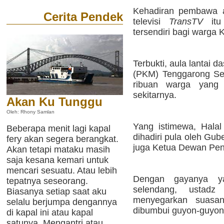
Kehadiran pembawa
Cerita Pendek
televisi
TransTV
itu
tersendiri bagi warga 
Terbukti, aula lantai 
(PKM) Tenggarong Se
ribuan warga yang 
sekitarnya.
Akan Ku Tunggu
Oleh: Rhony Samlan
Yang istimewa, Halal 
Beberapa menit lagi kapal
dihadiri pula oleh Gu
fery akan segera berangkat.
juga Ketua Dewan Pena
Akan tetapi mataku masih
saja kesana kemari untuk
mencari sesuatu. Atau lebih
Dengan gayanya y
tepatnya seseorang.
selendang, ustad
Biasanya setiap saat aku
menyegarkan suasan
selalu berjumpa dengannya
dibumbui guyon-guyon
di kapal ini atau kapal
satunya. Mengantri atau