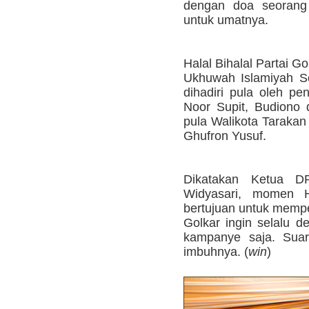
dengan doa seorang
untuk umatnya.
Halal Bihalal Partai 
Ukhuwah Islamiyah S
dihadiri pula oleh pe
Noor Supit, Budiono d
pula Walikota Taraka
Ghufron Yusuf.
Dikatakan Ketua D
Widyasari, momen Ha
bertujuan untuk mempe
Golkar ingin selalu de
kampanye saja. Suar
imbuhnya. (
win
)