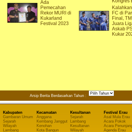
Kongres 
Ada
Pemecahan
Kalahkan
Rekor MURI di
FC di Par
Kukarland
Final, T
Festival 2023
Juara Lig
Askab P
Kukar 20
Arsip Berita Berdasarkan Tahun :
Kabupaten
Kecamatan
Kesultanan
Festival Erau
Gambaran Umum
Anggana
Sejarah
Asal Mula Erau
Sejarah
Kembang Janggut
Lambang
Acara Pokok
Wilayah
Kenohan
Kesultanan
Acara Penunjan
Lambang
Kota Bangun
Wilayah
Agenda Erau