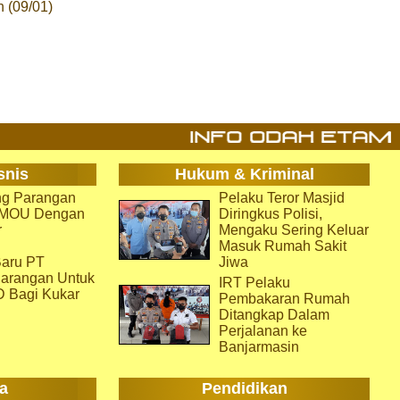
n (09/01)
snis
Hukum & Kriminal
g Parangan
Pelaku Teror Masjid
i MOU Dengan
Diringkus Polisi,
r
Mengaku Sering Keluar
Masuk Rumah Sakit
aru PT
Jiwa
arangan Untuk
IRT Pelaku
D Bagi Kukar
Pembakaran Rumah
Ditangkap Dalam
Perjalanan ke
Banjarmasin
a
Pendidikan