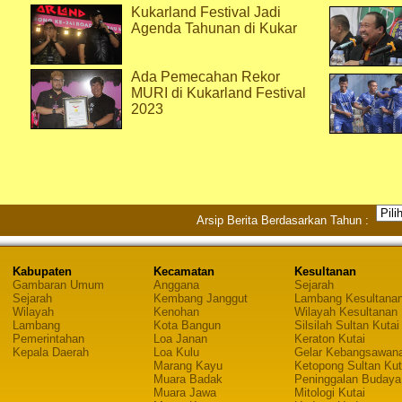
Kukarland Festival Jadi
Agenda Tahunan di Kukar
Ada Pemecahan Rekor
MURI di Kukarland Festival
2023
Arsip Berita Berdasarkan Tahun :
Kabupaten
Kecamatan
Kesultanan
Gambaran Umum
Anggana
Sejarah
Sejarah
Kembang Janggut
Lambang Kesultana
Wilayah
Kenohan
Wilayah Kesultanan
Lambang
Kota Bangun
Silsilah Sultan Kutai
Pemerintahan
Loa Janan
Keraton Kutai
Kepala Daerah
Loa Kulu
Gelar Kebangsawan
Marang Kayu
Ketopong Sultan Kut
Muara Badak
Peninggalan Budaya
Muara Jawa
Mitologi Kutai