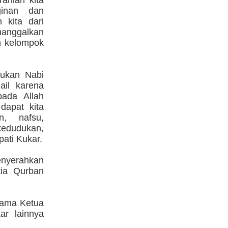
ranian kita
ginan dan
 kita dari
anggalkan
an kelompok
kukan Nabi
ail karena
ada Allah
dapat kita
an, nafsu,
edudukan,
ati Kukar.
enyerahkan
tia Qurban
sama Ketua
r lainnya