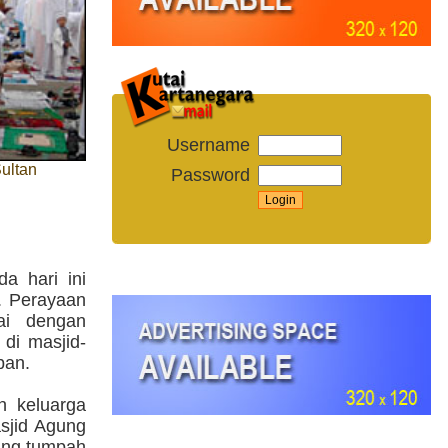
Username
ultan
Password
a hari ini
. Perayaan
ai dengan
 di masjid-
ban.
n keluarga
sjid Agung
ang tumpah