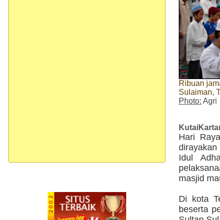
Ribuan jam
Sulaiman, 
Photo:
Agri
KutaiKart
Hari Raya
dirayakan
Idul Adh
pelaksana
masjid ma
Di kota 
beserta p
Sultan Su