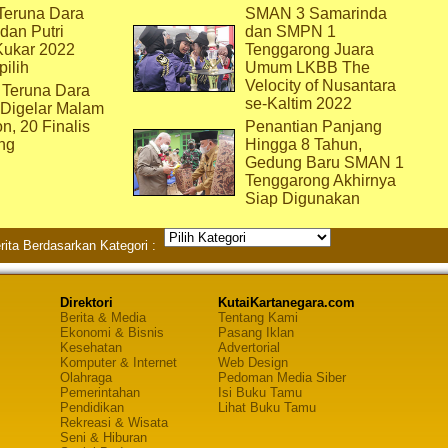
eruna Dara
SMAN 3 Samarinda
dan Putri
dan SMPN 1
Kukar 2022
Tenggarong Juara
pilih
Umum LKBB The
Velocity of Nusantara
 Teruna Dara
se-Kaltim 2022
 Digelar Malam
on, 20 Finalis
Penantian Panjang
ng
Hingga 8 Tahun,
Gedung Baru SMAN 1
Tenggarong Akhirnya
Siap Digunakan
rita Berdasarkan Kategori :
Direktori
KutaiKartanegara.com
Berita & Media
Tentang Kami
Ekonomi & Bisnis
Pasang Iklan
Kesehatan
Advertorial
Komputer & Internet
Web Design
Olahraga
Pedoman Media Siber
Pemerintahan
Isi Buku Tamu
Pendidikan
Lihat Buku Tamu
Rekreasi & Wisata
Seni & Hiburan