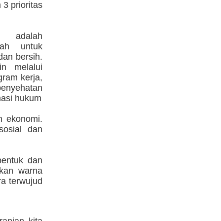
3 prioritas
, adalah
rah untuk
an bersih.
n melalui
gram kerja,
enyehatan
masi hukum
n ekonomi.
sosial dan
bentuk dan
akan warna
a terwujud