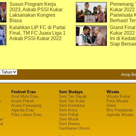
Susun Program Kerja
Pemenang T
2023, Askab PSSI Kukar
Kukar 2022 
Laksanakan Kongres
Pariwisata 
Biasa
Berhasil Ter
Kalahkan LIP FC di Partai
Grand Final
Final, TM FC Juara Liga 1
Kukar 2022
Askab PSSI Kukar 2022
Ini di Kedat
Siap Bersai
Arsip Be
Festival Erau
Seni Budaya
Wisata
Asal Mula Erau
Seni Tari Dayak
Wisata Kukar
n
Acara Pokok
Seni Tari Kutai
Peta Wisata
Acara Penunjang
Seni Arsitektur
Hotel
Agenda Erau
Seni Kriya
Biro Perjalanan
Peta Lokasi Erau
Seni Pahat
Agenda Wisata
an
Seni Musik
ai
Seni Drama
Gambaran Umum