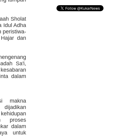
aah Sholat
a Idul Adha
 peristiwa-
i Hajar dan
mengenang
adah Sa'i,
 kesabaran
inta dalam
asi makna
dijadikan
kehidupan
m proses
kar dalam
aya untuk