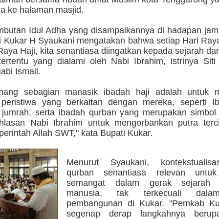
ga ke halaman masjid.
butan Idul Adha yang disampaikannya di hadapan jam
ti Kukar H Syaukani mengatakan bahwa setiap Hari Ray
Raya Haji, kita senantiasa diingatkan kepada sejarah dan
tertentu yang dialami oleh Nabi Ibrahim, istrinya Sit
bi Ismail.
ang sebagian manasik ibadah haji adalah untuk 
peristiwa yang berkaitan dengan mereka, seperti Ib
jumrah, serta ibadah qurban yang merupakan simbol
khlasan Nabi Ibrahim untuk mengorbankan putra terc
perintah Allah SWT," kata Bupati Kukar.
Menurut Syaukani, kontekstualis
qurban senantiasa relevan untuk 
semangat dalam gerak sejarah 
manusia, tak terkecuali dala
pembangunan di Kukar. "Pemkab Ku
segenap derap langkahnya berup