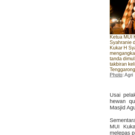
Ketua MUI
Syahranie d
Kukar H Sy
mengangkat
tanda dimu
takbiran kel
Tenggaron
Photo
: Agri
Usai pela
hewan qur
Masjid Ag
Sementara
MUI Kuka
melepas pe