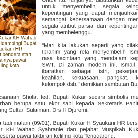
Untuk itu, lanjutnya, dibutuhkan kebe
untuk 'menyembelih' segala kein
kepentingan yang dapat menjauhkan
semangat kebersamaan dengan men
segala atribut parsial dan kepenting
yang membelenggu.
 Kukar KH Wahab
idampingi Bupati
"Mari kita lakukan seperti yang dila
aukani HR
Ibrahim yang rela menyembelih Ism
 bendera start
rasa kecintaan yang mendalam kep
lainya pawai
SWT. Di zaman modern ini, Ismail 
iling kota
ibaratkan sebagai istri, pekerja
g
keahlian, kekuasaan, pangkat, k
kelompok dsb," demikian sambutan Bup
ksanaan Sholat Ied, Bupati Kukar secara simbolis m
ban berupa satu ekor sapi kepada Sekretaris Pani
ung Sultan Sulaiman, Drs H Djuremi.
 tadi malam (09/01), Bupati Kukar H Syaukani HR ber
r KH Wahab Syahranie dan pejabat Muspikab Kuka
serta pawai takbiran keliling kota Tenggarong.