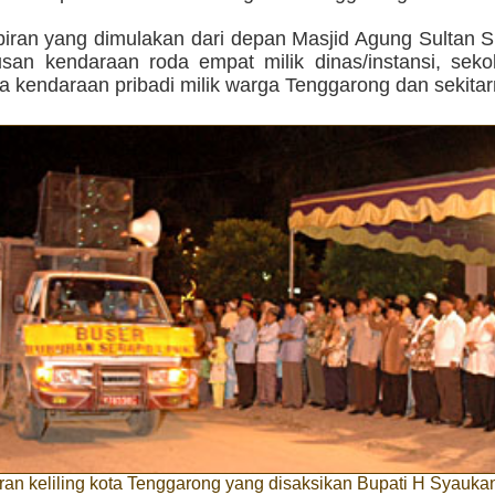
biran yang dimulakan dari depan Masjid Agung Sultan S
atusan kendaraan roda empat milik dinas/instansi, sek
ta kendaraan pribadi milik warga Tenggarong dan sekitar
ran keliling kota Tenggarong yang disaksikan Bupati H Syauka