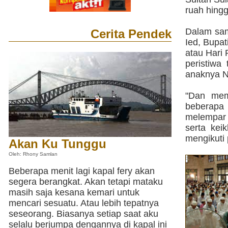
ruah hing
Dalam sam
Cerita Pendek
Ied, Bupa
atau Hari 
peristiwa 
anaknya Na
"Dan mem
beberapa 
melempar 
serta kei
mengikuti 
Akan Ku Tunggu
Oleh: Rhony Samlan
Beberapa menit lagi kapal fery akan
segera berangkat. Akan tetapi mataku
masih saja kesana kemari untuk
mencari sesuatu. Atau lebih tepatnya
seseorang. Biasanya setiap saat aku
selalu berjumpa dengannya di kapal ini