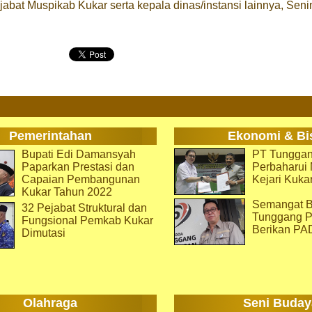
abat Muspikab Kukar serta kepala dinas/instansi lainnya, Seni
Pemerintahan
Ekonomi & Bi
Bupati Edi Damansyah
PT Tunggan
Paparkan Prestasi dan
Perbaharu
Capaian Pembangunan
Kejari Kuka
Kukar Tahun 2022
Semangat B
32 Pejabat Struktural dan
Tunggang P
Fungsional Pemkab Kukar
Berikan PA
Dimutasi
Olahraga
Seni Buday