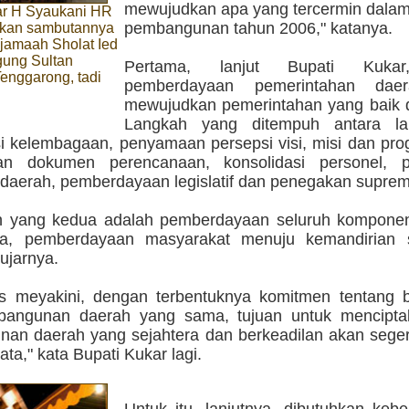
mewujudkan apa yang tercermin dalam 
ar H Syaukani HR
pembangunan tahun 2006," katanya.
kan sambutannya
jamaah Sholat Ied
gung Sultan
Pertama, lanjut Bupati Kukar
enggarong, tadi
pemberdayaan pemerintahan dae
mewujudkan pemerintahan yang baik d
Langkah yang ditempuh antara lai
si kelembagaan, penyamaan persepsi visi, misi dan pro
an dokumen perencanaan, konsolidasi personel, p
daerah, pemberdayaan legislatif dan penegakan supre
n yang kedua adalah pemberdayaan seluruh kompone
ga, pemberdayaan masyarakat menuju kemandirian 
ujarnya.
us meyakini, dengan terbentuknya komitmen tentang 
bangunan daerah yang sama, tujuan untuk mencipt
an daerah yang sejahtera dan berkeadilan akan seger
ta," kata Bupati Kukar lagi.