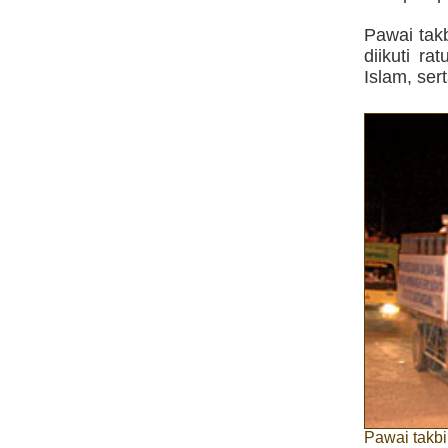
Pawai tak
diikuti r
Islam, ser
Pawai takbi