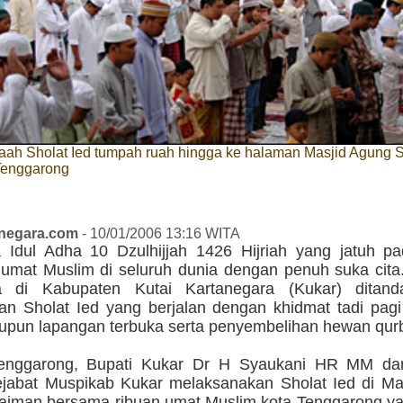
aah Sholat Ied tumpah ruah hingga ke halaman Masjid Agung S
Tenggarong
anegara.com
- 10/01/2006 13:16 WITA
 Idul Adha 10 Dzulhijjah 1426 Hijriah yang jatuh pad
 umat Muslim di seluruh dunia dengan penuh suka cita
a di Kabupaten Kutai Kartanegara (Kukar) ditand
an Sholat Ied yang berjalan dengan khidmat tadi pagi
upun lapangan terbuka serta penyembelihan hewan qur
Tenggarong, Bupati Kukar Dr H Syaukani HR MM da
ejabat Muspikab Kukar melaksanakan Sholat Ied di Ma
laiman bersama ribuan umat Muslim kota Tenggarong y