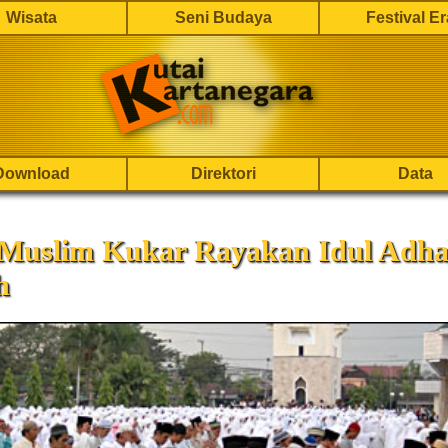
Wisata
Seni Budaya
Festival E
Download
Direktori
Data
Muslim Kukar Rayakan Idul Adha
h