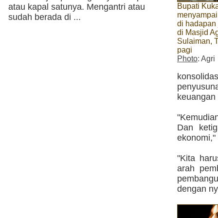
atau kapal satunya. Mengantri atau
Bupati Kuk
menyampai
sudah berada di ...
di hadapan 
di Masjid A
Sulaiman, T
pagi
Photo
: Agri
konsolida
penyusun
keuangan 
"Kemudia
Dan keti
ekonomi," 
"Kita har
arah pem
pembangun
dengan nya