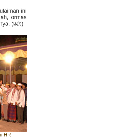
ulaiman ini
olah, ormas
nya. (
win
)
ni HR