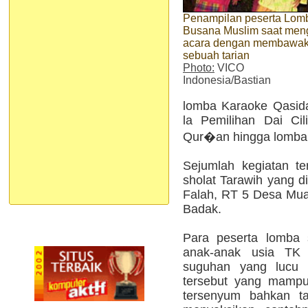
Penampilan peserta Lom
Busana Muslim saat meng
acara dengan membawa
sebuah tarian
Photo:
VICO
Indonesia/Bastian
lomba Karaoke Qasida
la Pemilihan Dai Cili
Qur�an hingga lomba
Sejumlah kegiatan te
sholat Tarawih yang d
Falah, RT 5 Desa Mu
Badak.
Para peserta lomba s
anak-anak usia TK 
suguhan yang lucu 
tersebut yang mampu
tersenyum bahkan 