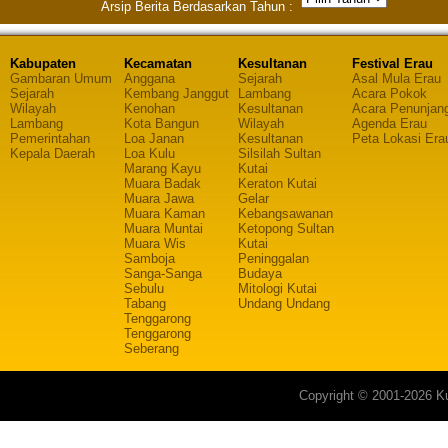
Arsip Berita Berdasarkan Tahun :
Kabupaten
Kecamatan
Kesultanan
Festival Erau
Gambaran Umum
Anggana
Sejarah
Asal Mula Erau
Sejarah
Kembang Janggut
Lambang
Acara Pokok
Wilayah
Kenohan
Kesultanan
Acara Penunjan
Lambang
Kota Bangun
Wilayah
Agenda Erau
Pemerintahan
Loa Janan
Kesultanan
Peta Lokasi Era
Kepala Daerah
Loa Kulu
Silsilah Sultan
Marang Kayu
Kutai
Muara Badak
Keraton Kutai
Muara Jawa
Gelar
Muara Kaman
Kebangsawanan
Muara Muntai
Ketopong Sultan
Muara Wis
Kutai
Samboja
Peninggalan
Sanga-Sanga
Budaya
Sebulu
Mitologi Kutai
Tabang
Undang Undang
Tenggarong
Tenggarong
Seberang
Copyright © 2001-2026 Ku