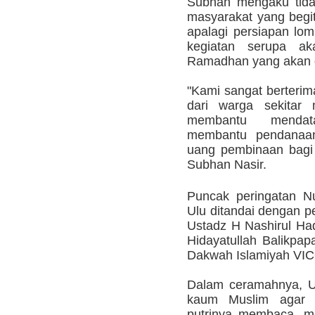
Subhan mengaku tid
masyarakat yang begit
apalagi persiapan lom
kegiatan serupa ak
Ramadhan yang akan d
"Kami sangat berterim
dari warga sekitar
membantu mendat
membantu pendanaan
uang pembinaan bagi
Subhan Nasir.
Puncak peringatan N
Ulu ditandai dengan 
Ustadz H Nashirul Ha
Hidayatullah Balikpa
Dakwah Islamiyah VIC
Dalam ceramahnya, U
kaum Muslim agar s
putrinya membaca, m