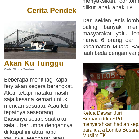
menyaksikan, contoh
diikuti anak-anak TK.
Cerita Pendek
Dari sekian jenis lom
paling banyak men
masyarakat yaitu lo
hanya 6 orang dan b
kecamatan Muara Bad
jauh beda dengan yang
Akan Ku Tunggu
Oleh: Rhony Samlan
Beberapa menit lagi kapal
fery akan segera berangkat.
Akan tetapi mataku masih
saja kesana kemari untuk
mencari sesuatu. Atau lebih
tepatnya seseorang.
Ketua Dewan Juri
Biasanya setiap saat aku
Burhanuddin SPd
menyerahkan hadiah ke
selalu berjumpa dengannya
para juara Lomba Busan
di kapal ini atau kapal
Muslim TK
satunya. Mengantri atau