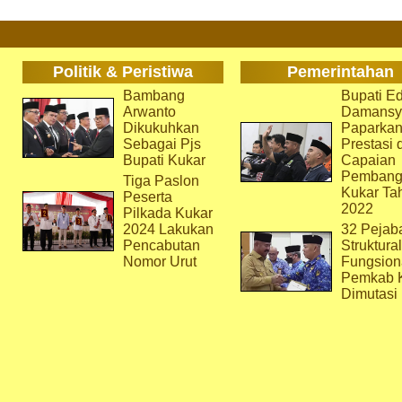
Politik & Peristiwa
Pemerintahan
Bambang
Bupati Ed
Arwanto
Damansy
Dikukuhkan
Paparka
Sebagai Pjs
Prestasi 
Bupati Kukar
Capaian
Pembang
Tiga Paslon
Kukar Ta
Peserta
2022
Pilkada Kukar
2024 Lakukan
32 Pejab
Pencabutan
Struktura
Nomor Urut
Fungsion
Pemkab 
Dimutasi