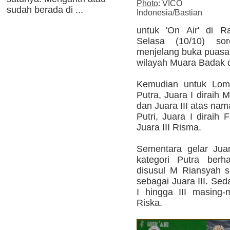
Photo
: VICO
sudah berada di ...
Indonesia/Bastian
untuk 'On Air' di 
Selasa (10/10) so
menjelang buka puasa 
wilayah Muara Badak d
Kemudian untuk Lom
Putra, Juara I diraih 
dan Juara III atas na
Putri, Juara I diraih 
Juara III Risma.
Sementara gelar Ju
kategori Putra berh
disusul M Riansyah se
sebagai Juara III. Sed
I hingga III masing
Riska.