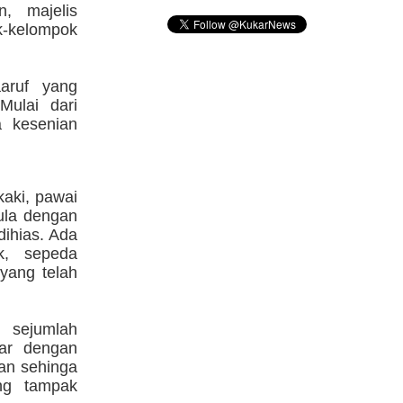
n, majelis
k-kelompok
aruf yang
Mulai dari
a kesenian
kaki, pawai
pula dengan
dihias. Ada
k, sepeda
yang telah
i sejumlah
ar dengan
ian sehinga
ng tampak