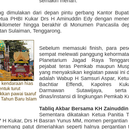
semakin meriah.
g dimulakan dari depan pintu gerbang Kantor Bupati
Ketua PHBI Kukar Drs H Aminuddin Edy dengan mene
 kilometer hingga berakhir di Monumen Pancasila de
tan Sulaiman, Tenggarong.
Sebelum memasuki finish, para pes
sempat melewati panggung kehormata
Planetarium Jagad Raya Tenggar
pejabat teras Pemkab maupun Musp
yang menyaksikan kegiatan pawai ini 
adalah Wabup H Samsuri Aspar, Ke
an kendaraan hias
Bachtiar Effendi, Kapolres Ku
ntuk turut
Darmawan Sutawijaya, sert
kan pawai taaruf
dinas/instansi di lingkungan Pemkab K
Tahun Baru Islam
Tabliq Akbar Bersama KH Zainuddi
Sementara dikatakan Ketua Panitia 
7 H Kukar, Drs H Basran Yunus MM, momen pergantian 
ni memang patut dimeriahkan seperti halnya pergantian