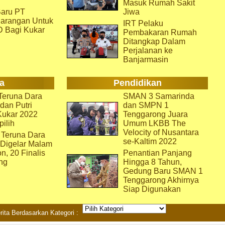
Masuk Rumah Sakit
aru PT
Jiwa
arangan Untuk
IRT Pelaku
D Bagi Kukar
Pembakaran Rumah
Ditangkap Dalam
Perjalanan ke
Banjarmasin
a
Pendidikan
eruna Dara
SMAN 3 Samarinda
dan Putri
dan SMPN 1
Kukar 2022
Tenggarong Juara
pilih
Umum LKBB The
Velocity of Nusantara
 Teruna Dara
se-Kaltim 2022
 Digelar Malam
on, 20 Finalis
Penantian Panjang
ng
Hingga 8 Tahun,
Gedung Baru SMAN 1
Tenggarong Akhirnya
Siap Digunakan
rita Berdasarkan Kategori :