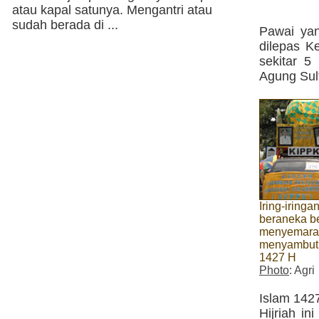
atau kapal satunya. Mengantri atau
sudah berada di ...
Pawai yan
dilepas 
sekitar 5
Agung Sul
Iring-iring
beraneka be
menyemarak
menyambut 
1427 H
Photo
: Agri
Islam 142
Hijriah i