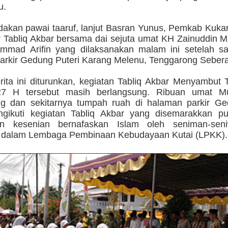
u.
adakan pawai taaruf, lanjut Basran Yunus, Pemkab Kuka
 Tabliq Akbar bersama dai sejuta umat KH Zainuddin M
ammad Arifin yang dilaksanakan malam ini setelah sal
arkir Gedung Puteri Karang Melenu, Tenggarong Seber
rita ini diturunkan, kegiatan Tabliq Akbar Menyambut
27 H tersebut masih berlangsung. Ribuan umat Mu
ng dan sekitarnya tumpah ruah di halaman parkir 
gikuti kegiatan Tabliq Akbar yang disemarakkan p
an kesenian bernafaskan Islam oleh seniman-seni
 dalam Lembaga Pembinaan Kebudayaan Kutai (LPKK).