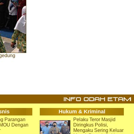
 gedung
snis
Hukum & Kriminal
g Parangan
Pelaku Teror Masjid
i MOU Dengan
Diringkus Polisi,
r
Mengaku Sering Keluar