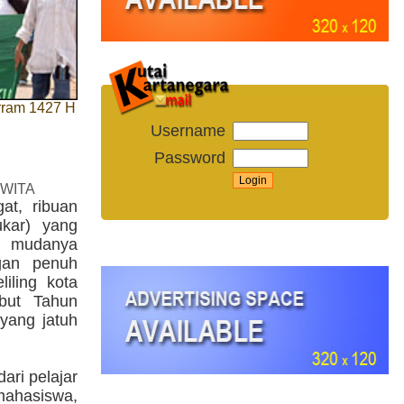
rram 1427 H
Username
Password
 WITA
at, ribuan
ukar) yang
si mudanya
gan penuh
iling kota
but Tahun
yang jatuh
dari pelajar
ahasiswa,