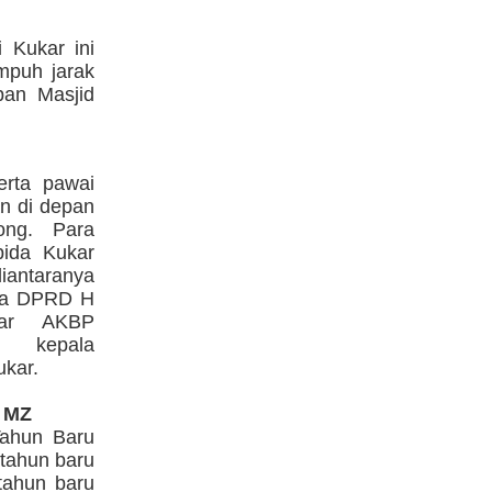
 Kukar ini
mpuh jarak
pan Masjid
erta pawai
n di depan
ong. Para
ida Kukar
diantaranya
tua DPRD H
kar AKBP
a kepala
ukar.
n MZ
Tahun Baru
tahun baru
 tahun baru