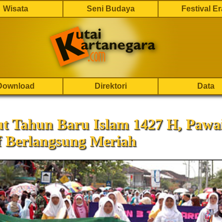
Wisata
Seni Budaya
Festival E
Download
Direktori
Data
t Tahun Baru Islam 1427 H, Pawa
f Berlangsung Meriah