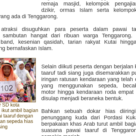
remaja masjid, kelompok pengajia
dzikir, ormas Islam serta kelompo
yang ada di Tenggarong.
 atraksi disuguhkan para peserta dalam pawai ta
 sambutan hangat dari ribuan warga Tenggarong. 
band, kesenian qasidah, tarian rakyat Kutai hingg
ng bernafaskan Islam.
Selain diikuti peserta dengan berjalan 
taaruf tadi siang juga disemarakkan 
iringan ratusan kendaraan yang telah 
yang menggunakan sepeda, beca
motor hingga kendaraan roda empat 
disulap menjadi beraneka bentuk.
r SD kota
ikut ambil bagian
Bahkan sebuah dokar hias diiring
i taaruf dengan
penunggang kuda dari Pordasi Kuk
n sepeda hias
berpakaian khas Arab turut ambil bag
ing
suasana pawai taaruf di Tenggaro