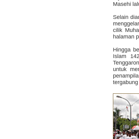
Masehi lal
Selain di
menggelar
cilik Muh
halaman p
Hingga be
Islam 14
Tenggaro
untuk men
penampil
tergabung