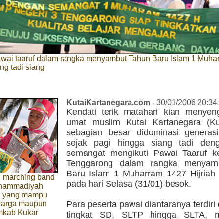
wai taaruf dalam rangka menyambut Tahun Baru Islam 1 Muha
ng tadi siang
KutaiKartanegara.com
- 30/01/2006 20:34
Kendati terik matahari kian menyeng
umat muslim Kutai Kartanegara (K
sebagian besar didominasi genera
sejak pagi hingga siang tadi den
semangat mengikuti Pawai Taaruf kel
Tenggarong dalam rangka menyam
Baru Islam 1 Muharram 1427 Hijriah 
 marching band
pada hari Selasa (31/01) besok.
uhammadiyah
g yang mampu
arga maupun
Para peserta pawai diantaranya terdiri 
mkab Kukar
tingkat SD, SLTP hingga SLTA, m