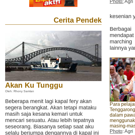
Photo:
Agri
kesenian 
Cerita Pendek
Berbagai
mendapat
marching 
lainnya ya
Akan Ku Tunggu
Oleh: Rhony Samlan
Beberapa menit lagi kapal fery akan
Para pelaja
segera berangkat. Akan tetapi mataku
Tenggarong 
masih saja kesana kemari untuk
dalam pawa
mencari sesuatu. Atau lebih tepatnya
menggunaka
masing-mas
seseorang. Biasanya setiap saat aku
Photo
: Agri
selalu berjumpa dengannya di kapal ini