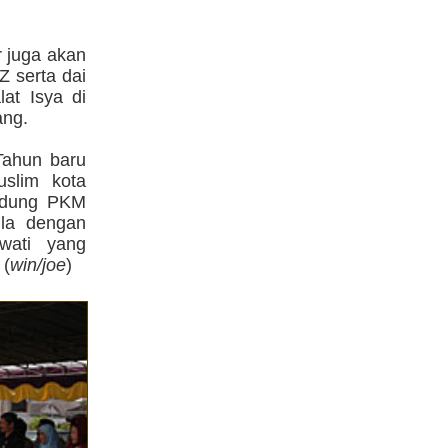
r juga akan
Z serta dai
at Isya di
ang.
 Tahun baru
slim kota
Gedung PKM
ula dengan
wati yang
 (
win/joe
)