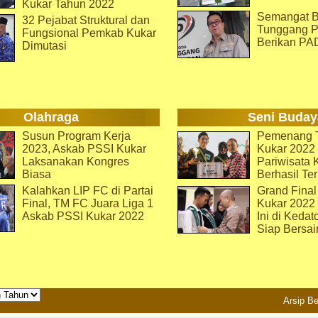
Kukar Tahun 2022
Semangat B
32 Pejabat Struktural dan
Tunggang P
Fungsional Pemkab Kukar
Berikan PA
Dimutasi
Olahraga
Seni Buday
Susun Program Kerja
Pemenang T
2023, Askab PSSI Kukar
Kukar 2022 
Laksanakan Kongres
Pariwisata 
Biasa
Berhasil Ter
Kalahkan LIP FC di Partai
Grand Final
Final, TM FC Juara Liga 1
Kukar 2022
Askab PSSI Kukar 2022
Ini di Kedat
Siap Bersai
Arsip Be