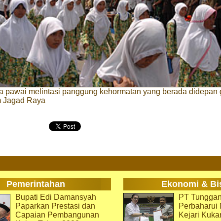
ta pawai melintasi panggung kehormatan yang berada didepan
m Jagad Raya
Pemerintahan
Ekonomi & Bi
Bupati Edi Damansyah
PT Tunggan
Paparkan Prestasi dan
Perbaharu
Capaian Pembangunan
Kejari Kuka