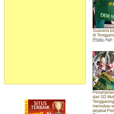
Suasana pa
di Tenggaro
Photo:
Agri
Penampilan
dari SD M
Tenggaron
memukau w
pejabat Pe