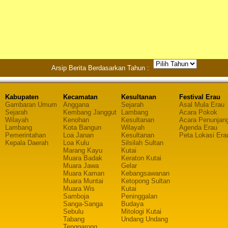
Arsip Berita Berdasarkan Tahun :
Kabupaten
Kecamatan
Kesultanan
Festival Erau
Gambaran Umum
Anggana
Sejarah
Asal Mula Erau
Sejarah
Kembang Janggut
Lambang
Acara Pokok
Wilayah
Kenohan
Kesultanan
Acara Penunjan
Lambang
Kota Bangun
Wilayah
Agenda Erau
Pemerintahan
Loa Janan
Kesultanan
Peta Lokasi Era
Kepala Daerah
Loa Kulu
Silsilah Sultan
Marang Kayu
Kutai
Muara Badak
Keraton Kutai
Muara Jawa
Gelar
Muara Kaman
Kebangsawanan
Muara Muntai
Ketopong Sultan
Muara Wis
Kutai
Samboja
Peninggalan
Sanga-Sanga
Budaya
Sebulu
Mitologi Kutai
Tabang
Undang Undang
Tenggarong