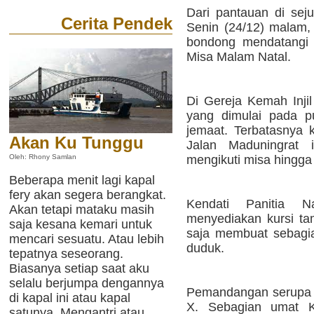
Dari pantauan di sej
Cerita Pendek
Senin (24/12) malam,
bondong mendatangi g
Misa Malam Natal.
Di Gereja Kemah Injil
yang dimulai pada pu
jemaat. Terbatasnya k
Akan Ku Tunggu
Jalan Maduningrat 
mengikuti misa hingga 
Oleh: Rhony Samlan
Beberapa menit lagi kapal
fery akan segera berangkat.
Kendati Panitia N
Akan tetapi mataku masih
menyediakan kursi ta
saja kesana kemari untuk
saja membuat sebagia
mencari sesuatu. Atau lebih
duduk.
tepatnya seseorang.
Biasanya setiap saat aku
selalu berjumpa dengannya
Pemandangan serupa j
di kapal ini atau kapal
X. Sebagian umat Ka
satunya. Mengantri atau