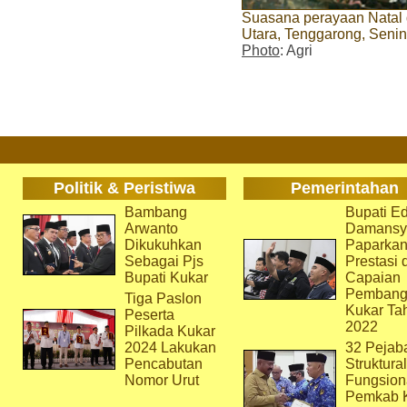
Suasana perayaan Natal
Utara, Tenggarong, Senin
Photo
: Agri
Politik & Peristiwa
Pemerintahan
Bambang
Bupati Ed
Arwanto
Damansy
Dikukuhkan
Paparka
Sebagai Pjs
Prestasi 
Bupati Kukar
Capaian
Pembang
Tiga Paslon
Kukar Ta
Peserta
2022
Pilkada Kukar
2024 Lakukan
32 Pejab
Pencabutan
Struktura
Nomor Urut
Fungsion
Pemkab 