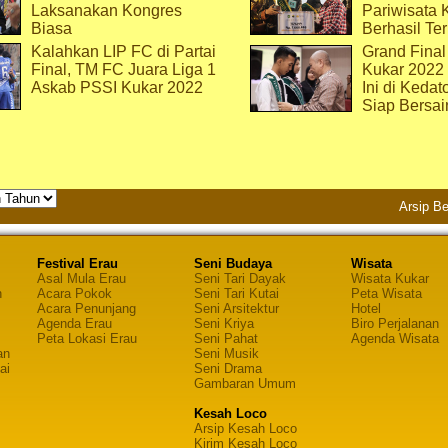
Laksanakan Kongres
Pariwisata 
Biasa
Berhasil Ter
Kalahkan LIP FC di Partai
Grand Final
Final, TM FC Juara Liga 1
Kukar 2022
Askab PSSI Kukar 2022
Ini di Kedat
Siap Bersai
Arsip Be
Festival Erau
Seni Budaya
Wisata
Asal Mula Erau
Seni Tari Dayak
Wisata Kukar
n
Acara Pokok
Seni Tari Kutai
Peta Wisata
Acara Penunjang
Seni Arsitektur
Hotel
Agenda Erau
Seni Kriya
Biro Perjalanan
Peta Lokasi Erau
Seni Pahat
Agenda Wisata
an
Seni Musik
ai
Seni Drama
Gambaran Umum
Kesah Loco
Arsip Kesah Loco
Kirim Kesah Loco