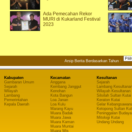
Ada Pemecahan Rekor
MURI di Kukarland Festival
2023
Arsip Berita Berdasarkan Tahun :
Kabupaten
Kecamatan
Kesultanan
Gambaran Umum
Anggana
Sejarah
Sejarah
Kembang Janggut
Lambang Kesultana
Wilayah
Kenohan
Wilayah Kesultanan
Lambang
Kota Bangun
Silsilah Sultan Kutai
Pemerintahan
Loa Janan
Keraton Kutai
Kepala Daerah
Loa Kulu
Gelar Kebangsawan
Marang Kayu
Ketopong Sultan Kut
Muara Badak
Peninggalan Budaya
Muara Jawa
Mitologi Kutai
Muara Kaman
Undang Undang
Muara Muntai
Muara Wis