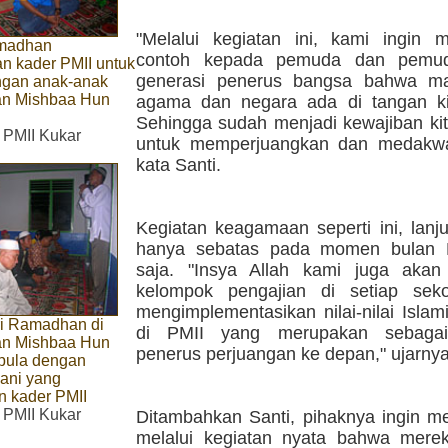
"Melalui kegiatan ini, kami ingin 
madhan
contoh kepada pemuda dan pemud
n kader PMII untuk
generasi penerus bangsa bahwa m
ngan anak-anak
an Mishbaa Hun
agama dan negara ada di tangan k
Sehingga sudah menjadi kewajiban ki
. PMII Kukar
untuk memperjuangkan dan medakwa
kata Santi.
Kegiatan keagamaan seperti ini, lanju
hanya sebatas pada momen bulan
saja. "Insya Allah kami juga aka
kelompok pengajian di setiap sek
mengimplementasikan nilai-nilai Isla
ri Ramadhan di
di PMII yang merupakan sebagai
an Mishbaa Hun
penerus perjuangan ke depan," ujarnya 
i pula dengan
ani yang
n kader PMII
. PMII Kukar
Ditambahkan Santi, pihaknya ingin m
melalui kegiatan nyata bahwa mere