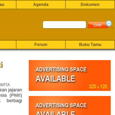
rau
Agenda
Dokumen
Forum
Buku Tamu
i
 WITA
an jajaran
sia (PMII)
k berbagi