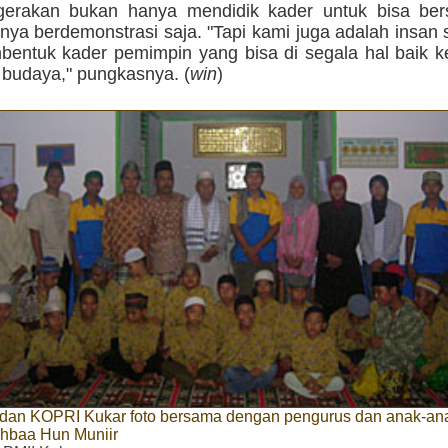
gerakan bukan hanya mendidik kader untuk bisa bersi
nya berdemonstrasi saja. "Tapi kami juga adalah insan 
entuk kader pemimpin yang bisa di segala hal baik 
 budaya," pungkasnya. (
win
)
 dan KOPRI Kukar foto bersama dengan pengurus dan anak-ana
hbaa Hun Muniir