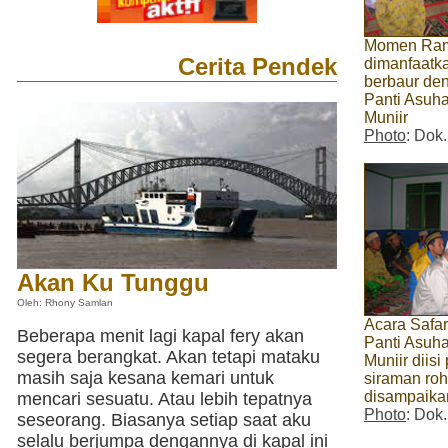
Momen Ra
Cerita Pendek
dimanfaatka
berbaur de
Panti Asuh
Muniir
Photo
: Dok
Akan Ku Tunggu
Oleh: Rhony Samlan
Acara Safa
Beberapa menit lagi kapal fery akan
Panti Asuh
segera berangkat. Akan tetapi mataku
Muniir diis
masih saja kesana kemari untuk
siraman roh
disampaika
mencari sesuatu. Atau lebih tepatnya
Photo
: Dok
seseorang. Biasanya setiap saat aku
selalu berjumpa dengannya di kapal ini