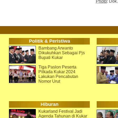
Photo
: Dok
Politik & Peristiwa
Bambang Arwanto
Dikukuhkan Sebagai Pjs
Bupati Kukar
Tiga Paslon Peserta
Pilkada Kukar 2024
Lakukan Pencabutan
Nomor Urut
Hiburan
Kukarland Festival Jadi
Agenda Tahunan di Kukar