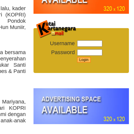
lalu, kader
ri (KOPRI)
i Pondok
un Muniir,
Username
Password
sa bersama
penyerahan
kar Santi
es & Panti
 Mariyana,
ari KOPRI
ahmi dengan
 anak-anak