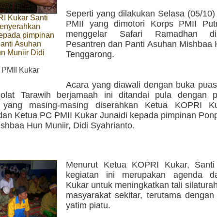
Seperti yang dilakukan Selasa (05/10) 
I Kukar Santi
PMII yang dimotori Korps PMII Put
enyerahkan
menggelar Safari Ramadhan d
kepada pimpinan
Pesantren dan Panti Asuhan Mishbaa H
anti Asuhan
n Muniir Didi
Tenggarong.
 PMII Kukar
Acara yang diawali dengan buka pua
olat Tarawih berjamaah ini ditandai pula dengan 
n yang masing-masing diserahkan Ketua KOPRI Ku
dan Ketua PC PMII Kukar Junaidi kepada pimpinan Ponp
shbaa Hun Muniir, Didi Syahrianto.
Menurut Ketua KOPRI Kukar, Santi
kegiatan ini merupakan agenda d
Kukar untuk meningkatkan tali silatur
masyarakat sekitar, terutama dengan
yatim piatu.