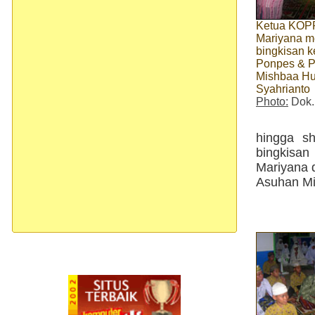
Ketua KOPR
Mariyana m
bingkisan 
Ponpes & P
Mishbaa Hu
Syahrianto
Photo:
Dok.
hingga sh
bingkisa
Mariyana 
Asuhan Mi