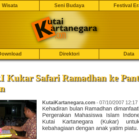
Wisata
Seni Budaya
Festival E
Download
Direktori
Data
 Kukar Safari Ramadhan ke Pant
n
KutaiKartanegara.com
- 07/10/2007 12:17
Kehadiran bulan Ramadhan dimanfaatk
Pergerakan Mahasiswa Islam Indone
Kutai Kartanegara (Kukar) untu
kebahagiaan dengan anak yatim piatu.