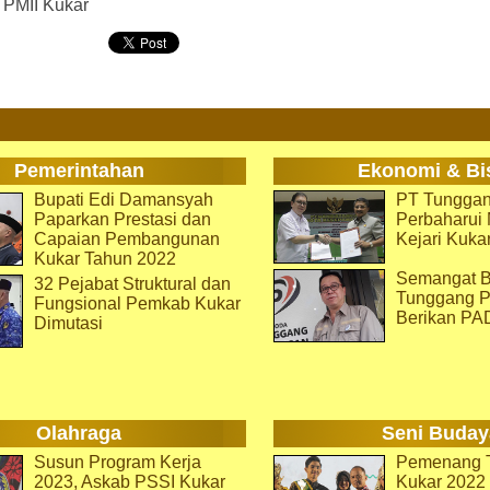
. PMII Kukar
Pemerintahan
Ekonomi & Bi
Bupati Edi Damansyah
PT Tunggan
Paparkan Prestasi dan
Perbaharu
Capaian Pembangunan
Kejari Kuka
Kukar Tahun 2022
Semangat B
32 Pejabat Struktural dan
Tunggang P
Fungsional Pemkab Kukar
Berikan PA
Dimutasi
Olahraga
Seni Buday
Susun Program Kerja
Pemenang T
2023, Askab PSSI Kukar
Kukar 2022 