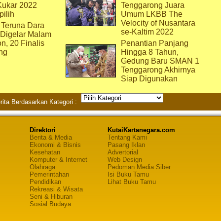
Kukar 2022
Tenggarong Juara
pilih
Umum LKBB The
Velocity of Nusantara
 Teruna Dara
se-Kaltim 2022
 Digelar Malam
on, 20 Finalis
Penantian Panjang
ng
Hingga 8 Tahun,
Gedung Baru SMAN 1
Tenggarong Akhirnya
Siap Digunakan
rita Berdasarkan Kategori :
Direktori
KutaiKartanegara.com
Berita & Media
Tentang Kami
Ekonomi & Bisnis
Pasang Iklan
Kesehatan
Advertorial
Komputer & Internet
Web Design
Olahraga
Pedoman Media Siber
Pemerintahan
Isi Buku Tamu
Pendidikan
Lihat Buku Tamu
Rekreasi & Wisata
Seni & Hiburan
Sosial Budaya