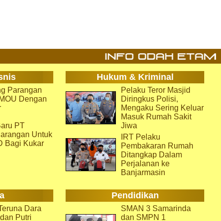
snis
Hukum & Kriminal
g Parangan
Pelaku Teror Masjid
i MOU Dengan
Diringkus Polisi,
r
Mengaku Sering Keluar
Masuk Rumah Sakit
aru PT
Jiwa
arangan Untuk
IRT Pelaku
D Bagi Kukar
Pembakaran Rumah
Ditangkap Dalam
Perjalanan ke
Banjarmasin
a
Pendidikan
eruna Dara
SMAN 3 Samarinda
dan Putri
dan SMPN 1