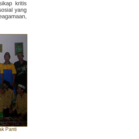
kap kritis
sosial yang
keagamaan,
k Panti