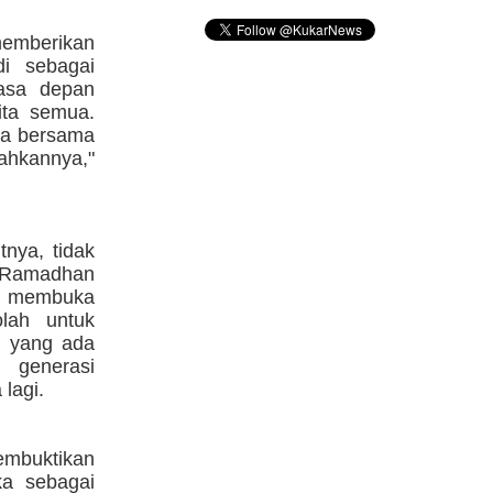
memberikan
i sebagai
asa depan
ita semua.
ta bersama
hkannya,"
tnya, tidak
 Ramadhan
n membuka
olah untuk
mi yang ada
 generasi
lagi.
embuktikan
ka sebagai