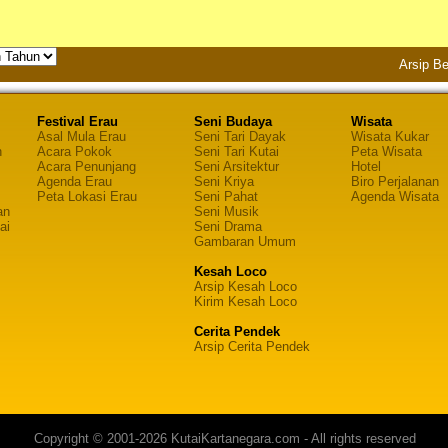
Arsip Be
Festival Erau
Seni Budaya
Wisata
Asal Mula Erau
Seni Tari Dayak
Wisata Kukar
n
Acara Pokok
Seni Tari Kutai
Peta Wisata
Acara Penunjang
Seni Arsitektur
Hotel
Agenda Erau
Seni Kriya
Biro Perjalanan
Peta Lokasi Erau
Seni Pahat
Agenda Wisata
an
Seni Musik
ai
Seni Drama
Gambaran Umum
Kesah Loco
Arsip Kesah Loco
Kirim Kesah Loco
Cerita Pendek
Arsip Cerita Pendek
Copyright © 2001-2026 KutaiKartanegara.com - All rights reserved