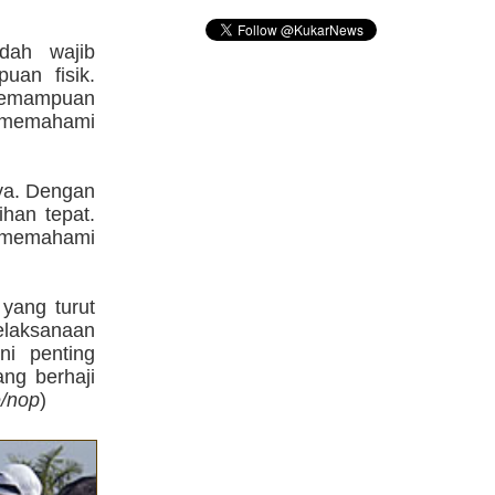
dah wajib
uan fisik.
 kemampuan
t memahami
nya. Dengan
ihan tepat.
r memahami
yang turut
laksanaan
ni penting
ang berhaji
e/nop
)