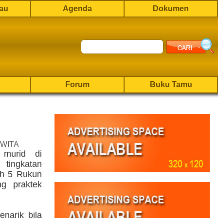
rau
Agenda
Dokumen
Forum
Buku Tamu
 WITA
 murid di
 tingkatan
ah 5 Rukun
g praktek
narik bila