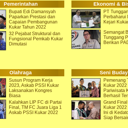
Pemerintahan
Ekonomi & Bi
Bupati Edi Damansyah
PT Tunggan
Paparkan Prestasi dan
Perbaharu
Capaian Pembangunan
Kejari Kuka
Kukar Tahun 2022
Semangat B
32 Pejabat Struktural dan
Tunggang P
Fungsional Pemkab Kukar
Berikan PA
Dimutasi
Olahraga
Seni Buday
Susun Program Kerja
Pemenang T
2023, Askab PSSI Kukar
Kukar 2022 
Laksanakan Kongres
Pariwisata 
Biasa
Berhasil Ter
Kalahkan LIP FC di Partai
Grand Final
Final, TM FC Juara Liga 1
Kukar 2022
Askab PSSI Kukar 2022
Ini di Kedat
Siap Bersai