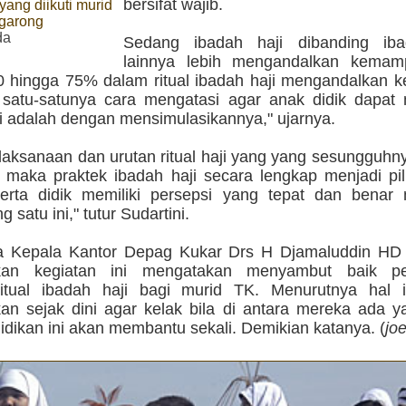
bersifat wajib.
yang diikuti murid
garong
da
Sedang ibadah haji dibanding iba
lainnya lebih mengandalkan kemamp
50 hingga 75% dalam ritual ibadah haji mengandalkan
n satu-satunya cara mengatasi agar anak didik dapa
ji adalah dengan mensimulasikannya," ujarnya.
elaksanaan dan urutan ritual haji yang yang sesungguh
i maka praktek ibadah haji secara lengkap menjadi pil
erta didik memiliki persepsi yang tepat dan bena
 satu ini," tutur Sudartini.
 Kepala Kantor Depag Kukar Drs H Djamaluddin HD 
kan kegiatan ini mengatakan menyambut baik pe
ritual ibadah haji bagi murid TK. Menurutnya hal i
kan sejak dini agar kelak bila di antara mereka ada y
idikan ini akan membantu sekali. Demikian katanya. (
jo