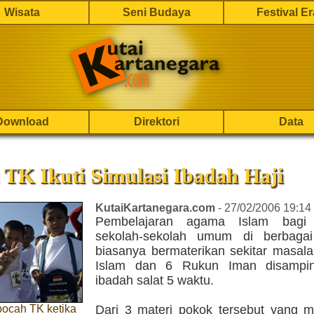
Wisata
Seni Budaya
Festival E
Download
Direktori
Data
TK Ikuti Simulasi Ibadah Haji
KutaiKartanegara.com
- 27/02/2006 19:14
Pembelajaran agama Islam bagi
sekolah-sekolah umum di berbagai
biasanya bermaterikan sekitar masal
Islam dan 6 Rukun Iman disampin
ibadah salat 5 waktu.
bocah TK ketika
Dari 3 materi pokok tersebut yang me