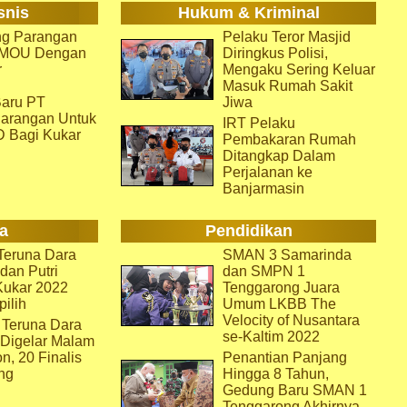
snis
Hukum & Kriminal
g Parangan
Pelaku Teror Masjid
i MOU Dengan
Diringkus Polisi,
r
Mengaku Sering Keluar
Masuk Rumah Sakit
aru PT
Jiwa
arangan Untuk
IRT Pelaku
D Bagi Kukar
Pembakaran Rumah
Ditangkap Dalam
Perjalanan ke
Banjarmasin
a
Pendidikan
eruna Dara
SMAN 3 Samarinda
dan Putri
dan SMPN 1
Kukar 2022
Tenggarong Juara
pilih
Umum LKBB The
Velocity of Nusantara
 Teruna Dara
se-Kaltim 2022
 Digelar Malam
on, 20 Finalis
Penantian Panjang
ng
Hingga 8 Tahun,
Gedung Baru SMAN 1
Tenggarong Akhirnya