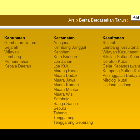
Arsip Berita Berdasarkan Tahun :
Kabupaten
Kecamatan
Kesultanan
Gambaran Umum
Anggana
Sejarah
Sejarah
Kembang Janggut
Lambang Kesultana
Wilayah
Kenohan
Wilayah Kesultanan
Lambang
Kota Bangun
Silsilah Sultan Kutai
Pemerintahan
Loa Janan
Keraton Kutai
Kepala Daerah
Loa Kulu
Gelar Kebangsawan
Marang Kayu
Ketopong Sultan Kut
Muara Badak
Peninggalan Budaya
Muara Jawa
Mitologi Kutai
Muara Kaman
Undang Undang
Muara Muntai
Muara Wis
Samboja
Sanga-Sanga
Sebulu
Tabang
Tenggarong
Tenggarong Seberang