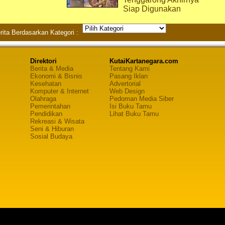
Siap Digunakan
rita Berdasarkan Kategori :
Direktori
KutaiKartanegara.com
Berita & Media
Tentang Kami
Ekonomi & Bisnis
Pasang Iklan
Kesehatan
Advertorial
Komputer & Internet
Web Design
Olahraga
Pedoman Media Siber
Pemerintahan
Isi Buku Tamu
Pendidikan
Lihat Buku Tamu
Rekreasi & Wisata
Seni & Hiburan
Sosial Budaya