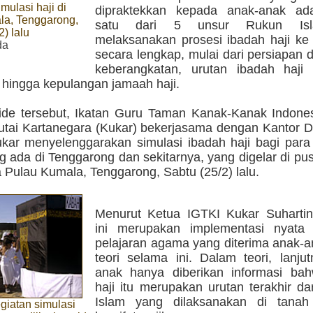
mulasi haji di
dipraktekkan kepada anak-anak ad
la, Tenggarong,
satu dari 5 unsur Rukun Isl
) lalu
melaksanakan prosesi ibadah haji ke 
da
secara lengkap, mulai dari persiapan di
keberangkatan, urutan ibadah haji
 hingga kepulangan jamaah haji.
 ide tersebut, Ikatan Guru Taman Kanak-Kanak Indones
tai Kartanegara (Kukar) bekerjasama dengan Kantor 
ar menyelenggarakan simulasi ibadah haji bagi para 
 ada di Tenggarong dan sekitarnya, yang digelar di pus
 Pulau Kumala, Tenggarong, Sabtu (25/2) lalu.
Menurut Ketua IGTKI Kukar Suhartini
ini merupakan implementasi nyata
pelajaran agama yang diterima anak-a
teori selama ini. Dalam teori, lanju
anak hanya diberikan informasi ba
haji itu merupakan urutan terakhir d
Islam yang dilaksanakan di tanah
giatan simulasi