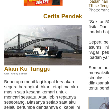
ibadah haji 
TK se-Teng
Photo
: Yan
Cerita Pendek
"Sekitar 
fisik. Da
ibadah ha
Seperti p
asumsi in
"Agar pes
ibadah yang
Sementara
Akan Ku Tunggu
menyaksi
Oleh: Rhony Samlan
simulasi 
Beberapa menit lagi kapal fery akan
dilaksana
segera berangkat. Akan tetapi mataku
tentu pend
masih saja kesana kemari untuk
mencari sesuatu. Atau lebih tepatnya
seseorang. Biasanya setiap saat aku
selalu berjumpa dengannya di kapal ini