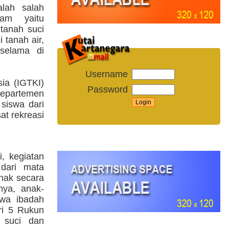
alah salah
am yaitu
tanah suci
 tanah air,
 selama di
Username
ia (IGTKI)
Password
Departemen
siswa dari
at rekreasi
, kegiatan
 dari mata
nak secara
tnya, anak-
hwa ibadah
ari 5 Rukun
 suci dan