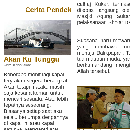
calhaj Kukar, terma
Cerita Pendek
dilepas langsung o
Masjid Agung Sulta
pelaksanaan Sholat Dz
Suasana haru mewarn
yang membawa rom
menuju Balikpapan. Ta
Akan Ku Tunggu
tua maupun muda, yang
berkumandang mengir
Oleh: Rhony Samlan
Allah tersebut.
Beberapa menit lagi kapal
fery akan segera berangkat.
Akan tetapi mataku masih
saja kesana kemari untuk
mencari sesuatu. Atau lebih
tepatnya seseorang.
Biasanya setiap saat aku
selalu berjumpa dengannya
di kapal ini atau kapal
satunya. Mengantri atau