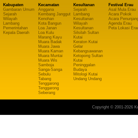
Kabupaten
Kecamatan
Kesultanan
Festival Erau
Gambaran Umum
Anggana
Sejarah
Asal Mula Erau
Sejarah
Kembang Janggut
Lambang
Acara Pokok
Wilayah
Kenohan
Kesultanan
Acara Penunjan
Lambang
Kota Bangun
Wilayah
Agenda Erau
Pemerintahan
Loa Janan
Kesultanan
Peta Lokasi Era
Kepala Daerah
Loa Kulu
Silsilah Sultan
Marang Kayu
Kutai
Muara Badak
Keraton Kutai
Muara Jawa
Gelar
Muara Kaman
Kebangsawanan
Muara Muntai
Ketopong Sultan
Muara Wis
Kutai
Samboja
Peninggalan
Sanga-Sanga
Budaya
Sebulu
Mitologi Kutai
Tabang
Undang Undang
Tenggarong
Tenggarong
Seberang
Copyright © 2001-2026 Ku