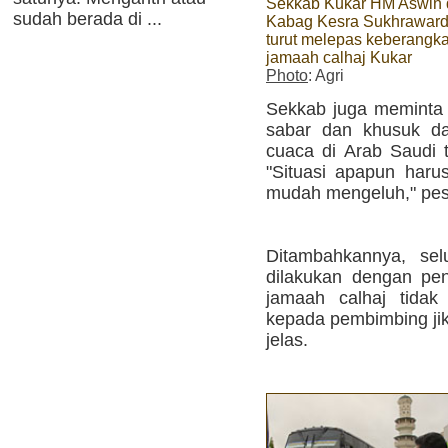
Sekkab Kukar HM Aswin
sudah berada di ...
Kabag Kesra Sukhrawar
turut melepas keberangk
jamaah calhaj Kukar
Photo
: Agri
Sekkab juga meminta 
sabar dan khusuk da
cuaca di Arab Saudi 
"Situasi apapun harus
mudah mengeluh," pe
Ditambahkannya, sel
dilakukan dengan pen
jamaah calhaj tidak
kepada pembimbing ji
jelas.