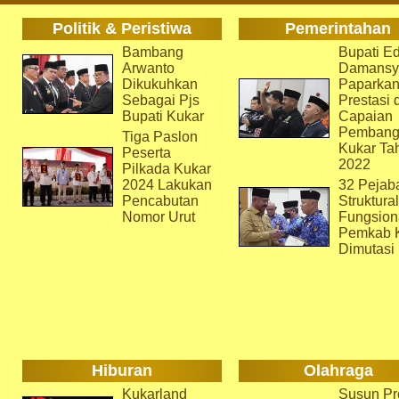
Politik & Peristiwa
Pemerintahan
Bambang
Bupati Ed
Arwanto
Damansy
Dikukuhkan
Paparka
Sebagai Pjs
Prestasi 
Bupati Kukar
Capaian
Pembang
Tiga Paslon
Kukar Ta
Peserta
2022
Pilkada Kukar
2024 Lakukan
32 Pejab
Pencabutan
Struktura
Nomor Urut
Fungsion
Pemkab 
Dimutasi
Hiburan
Olahraga
Kukarland
Susun Pr