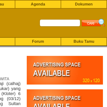
rau
Agenda
Dokumen
Forum
Buku Tamu
 WITA
i (calhaj)
ukar) yang
(Kloter) 6
ng (03/12)
ng Sultan