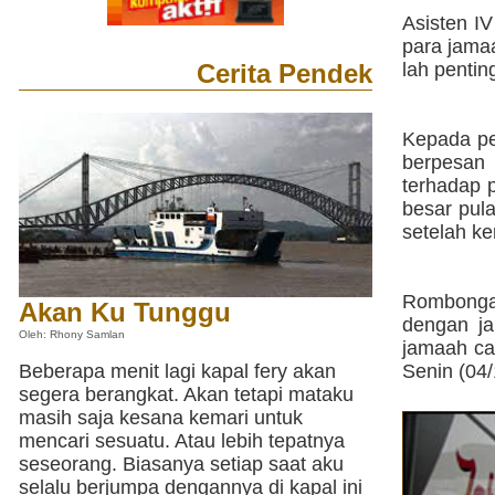
Asisten I
para jama
Cerita Pendek
lah pentin
Kepada pe
berpesan 
terhadap 
besar pul
setelah ke
Rombongan
Akan Ku Tunggu
dengan ja
Oleh: Rhony Samlan
jamaah ca
Beberapa menit lagi kapal fery akan
Senin (04/
segera berangkat. Akan tetapi mataku
masih saja kesana kemari untuk
mencari sesuatu. Atau lebih tepatnya
seseorang. Biasanya setiap saat aku
selalu berjumpa dengannya di kapal ini