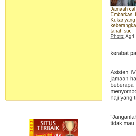
Jamaah calh
Embarkasi 
Kukar yang 
keberangka
tanah suci
Photo:
Agri
kerabat pa
Asisten I
jamaah haj
beberapa
menyombon
haji yang 
"Janganla
tidak mau 