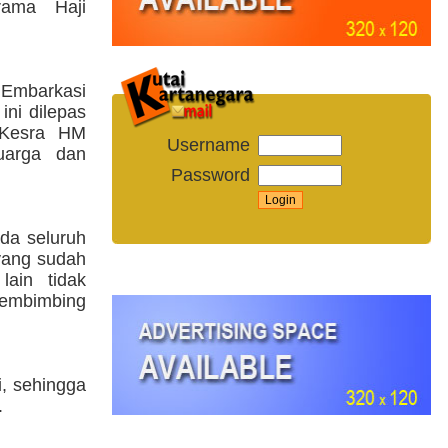
rama Haji
 Embarkasi
ini dilepas
 Kesra HM
Username
uarga dan
Password
da seluruh
 yang sudah
lain tidak
pembimbing
, sehingga
.