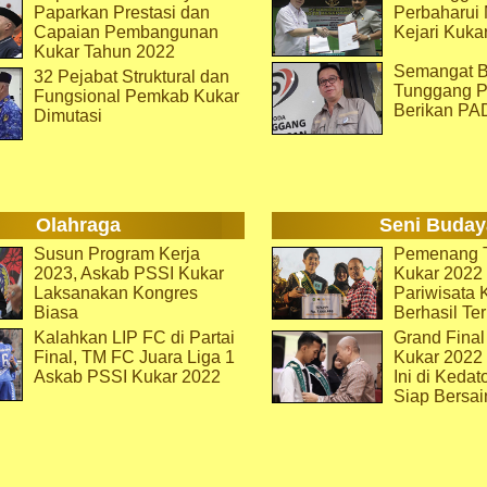
Paparkan Prestasi dan
Perbaharu
Capaian Pembangunan
Kejari Kuka
Kukar Tahun 2022
Semangat B
32 Pejabat Struktural dan
Tunggang P
Fungsional Pemkab Kukar
Berikan PA
Dimutasi
Olahraga
Seni Buday
Susun Program Kerja
Pemenang T
2023, Askab PSSI Kukar
Kukar 2022 
Laksanakan Kongres
Pariwisata 
Biasa
Berhasil Ter
Kalahkan LIP FC di Partai
Grand Final
Final, TM FC Juara Liga 1
Kukar 2022
Askab PSSI Kukar 2022
Ini di Kedat
Siap Bersai