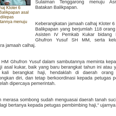
Sulaiman Tenggarong menuju As
Batakan Balikpapan.
aj Kloter 6
Balikpapan asal
dilepas
tannya menuju
Keberangkatan jamaah calhaj Kloter 6
Balikpapan yang berjumlah 118 orang 
Asisten IV Pemkab Kukar bidang
Ghufron Yusuf SH MM, serta kel
ra jamaah calhaj.
V HM Ghufron Yusuf dalam sambutannya meminta kepa
i asal kukar, baik yang baru berangkat tahun ini atau
 kali berangkat haji, hendaklah di daerah orang 
gkan diri, dan tetap berkoordinasi kepada petugas 
telah dipercaya pemerintah.
h merasa sombong sudah menguasai daerah tanah suci
lagi bertanya kepada petugas pembimbing haji," ujarnya