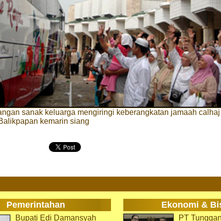
ngan sanak keluarga mengiringi keberangkatan jamaah calhaj 
Balikpapan kemarin siang
Pemerintahan
Ekonomi & Bi
Bupati Edi Damansyah
PT Tunggan