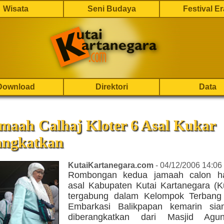
Wisata
Seni Budaya
Festival E
Download
Direktori
Data
maah Calhaj Kloter 6 Asal Kukar
angkatkan
KutaiKartanegara.com
- 04/12/2006 14:06
Rombongan kedua jamaah calon haj
asal Kabupaten Kutai Kartanegara (K
tergabung dalam Kelompok Terbang 
Embarkasi Balikpapan kemarin sia
diberangkatkan dari Masjid Agu