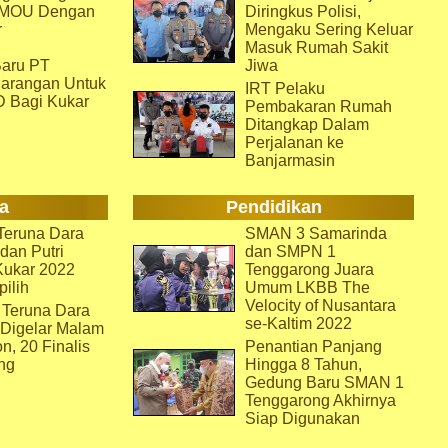
i MOU Dengan
Diringkus Polisi,
r
Mengaku Sering Keluar
Masuk Rumah Sakit
aru PT
Jiwa
arangan Untuk
IRT Pelaku
D Bagi Kukar
Pembakaran Rumah
Ditangkap Dalam
Perjalanan ke
Banjarmasin
a
Pendidikan
eruna Dara
SMAN 3 Samarinda
dan Putri
dan SMPN 1
Kukar 2022
Tenggarong Juara
pilih
Umum LKBB The
Velocity of Nusantara
 Teruna Dara
se-Kaltim 2022
 Digelar Malam
on, 20 Finalis
Penantian Panjang
ng
Hingga 8 Tahun,
Gedung Baru SMAN 1
Tenggarong Akhirnya
Siap Digunakan