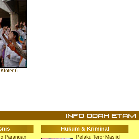
Kloter 6
snis
Hukum & Kriminal
g Parangan
Pelaku Teror Masjid