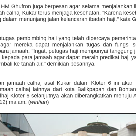
V HM Ghufron juga berpesan agar selama menjalankan i
ah calhaj Kukar terus menjaga kesehatan. "Karena kes
g dalam menunjang jalan kelancaran ibadah haji," kata G
tugas pembimbing haji yang telah dipercaya pemerinta
agar mereka dapat menjalankan tugas dan fungsi s
para jamaah. "Ingat, petugas haji mempunyai tanggung
a kepada para jamaah agar dapat meraih predikat haji 
mbali ke tanah air," demikian pesannya.
 jamaah calhaj asal Kukar dalam Kloter 6 ini akan
maah calhaj lainnya dari kota Balikpapan dan Bontan
lhaj Kloter 6 selanjutnya akan diberangkatkan menuju 
12) malam. (
win/ian
)