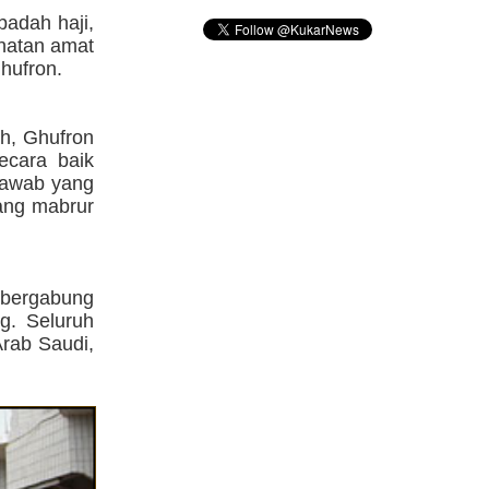
badah haji,
ehatan amat
hufron.
h, Ghufron
ecara baik
 jawab yang
yang mabrur
 bergabung
g. Seluruh
Arab Saudi,