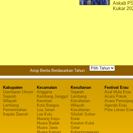
Askab P
Kukar 20
Arsip Berita Berdasarkan Tahun :
Kabupaten
Kecamatan
Kesultanan
Festival Erau
Gambaran Umum
Anggana
Sejarah
Asal Mula Erau
Sejarah
Kembang Janggut
Lambang
Acara Pokok
Wilayah
Kenohan
Kesultanan
Acara Penunjan
Lambang
Kota Bangun
Wilayah
Agenda Erau
Pemerintahan
Loa Janan
Kesultanan
Peta Lokasi Era
Kepala Daerah
Loa Kulu
Silsilah Sultan
Marang Kayu
Kutai
Muara Badak
Keraton Kutai
Muara Jawa
Gelar
Muara Kaman
Kebangsawanan