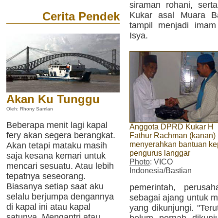
siraman rohani, ser
Cerita Pendek
Kukar asal Muara 
tampil menjadi imam
Isya.
Akan Ku Tunggu
Oleh: Rhony Samlan
Beberapa menit lagi kapal
Anggota DPRD Kukar H
fery akan segera berangkat.
Fathur Rachman (kanan)
menyerahkan bantuan k
Akan tetapi mataku masih
pengurus langgar
saja kesana kemari untuk
Photo
: VICO
mencari sesuatu. Atau lebih
Indonesia/Bastian
tepatnya seseorang.
Biasanya setiap saat aku
pemerintah, perusa
selalu berjumpa dengannya
sebagai ajang untuk me
di kapal ini atau kapal
yang dikunjungi. "Ter
satunya. Mengantri atau