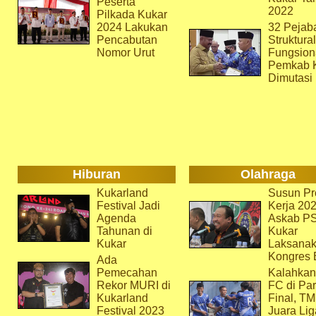
Peserta
2022
Pilkada Kukar
2024 Lakukan
32 Pejab
Pencabutan
Struktura
Nomor Urut
Fungsion
Pemkab 
Dimutasi
Hiburan
Olahraga
Kukarland
Susun Pr
Festival Jadi
Kerja 202
Agenda
Askab P
Tahunan di
Kukar
Kukar
Laksana
Kongres 
Ada
Pemecahan
Kalahkan
Rekor MURI di
FC di Par
Kukarland
Final, T
Festival 2023
Juara Lig