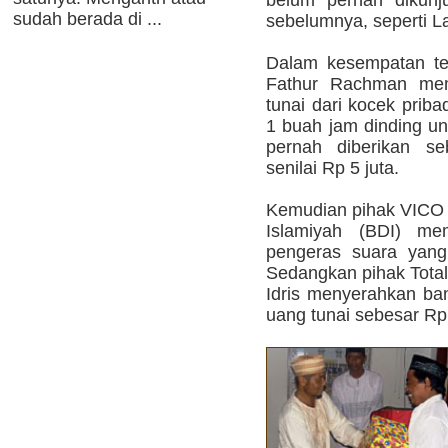
belum pernah dikunj
sudah berada di ...
sebelumnya, seperti Lan
Dalam kesempatan te
Fathur Rachman mem
tunai dari kocek prib
1 buah jam dinding u
pernah diberikan s
senilai Rp 5 juta.
Kemudian pihak VICO 
Islamiyah (BDI) me
pengeras suara yang
Sedangkan pihak Total
Idris menyerahkan ba
uang tunai sebesar Rp