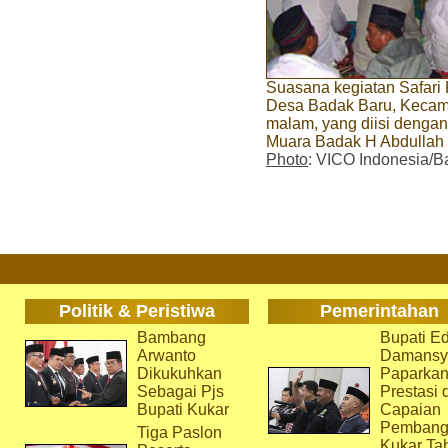
Suasana kegiatan Safari 
Desa Badak Baru, Kecam
malam, yang diisi dengan
Muara Badak H Abdullah
Photo
: VICO Indonesia/B
Politik & Peristiwa
Pemerintahan
Bambang
Bupati Ed
Arwanto
Damansy
Dikukuhkan
Paparka
Sebagai Pjs
Prestasi 
Bupati Kukar
Capaian
Pembang
Tiga Paslon
Kukar Ta