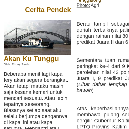
Tenggarong
Photo:
Agri
Cerita Pendek
Berau tampil sebaga
qoriah terbaiknya pal
dengan raihan nilai 80 
predikat Juara II dan 6 
Akan Ku Tunggu
Sementara tuan ruma
Oleh: Rhony Samlan
peringkat ke-4 dari 9
perolehan nilai 43 poi
Beberapa menit lagi kapal
Juara I, 9 predikat J
fery akan segera berangkat.
(
Lihat daftar lengkap
Akan tetapi mataku masih
bawah
)
saja kesana kemari untuk
mencari sesuatu. Atau lebih
tepatnya seseorang.
Atas keberhasilanny
Biasanya setiap saat aku
membawa pulang sebu
selalu berjumpa dengannya
bergilir Gubernur Ka
di kapal ini atau kapal
LPTQ Provinsi Kaltim
satunya. Mengantri atau