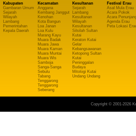
Kabupaten
Kecamatan
Kesultanan
Festival Erau
Gambaran Umum
Anggana
Sejarah
Asal Mula Erau
Sejarah
Kembang Janggut
Lambang
Acara Pokok
Wilayah
Kenohan
Kesultanan
Acara Penunjan
Lambang
Kota Bangun
Wilayah
Agenda Erau
Pemerintahan
Loa Janan
Kesultanan
Peta Lokasi Era
Kepala Daerah
Loa Kulu
Silsilah Sultan
Marang Kayu
Kutai
Muara Badak
Keraton Kutai
Muara Jawa
Gelar
Muara Kaman
Kebangsawanan
Muara Muntai
Ketopong Sultan
Muara Wis
Kutai
Samboja
Peninggalan
Sanga-Sanga
Budaya
Sebulu
Mitologi Kutai
Tabang
Undang Undang
Tenggarong
Tenggarong
Seberang
Copyright © 2001-2026 Ku