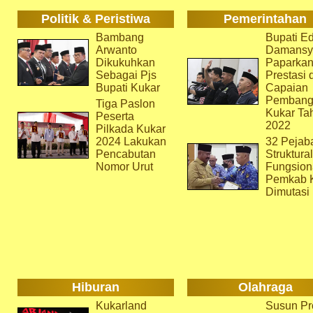
Politik & Peristiwa
Pemerintahan
Bambang
Bupati Ed
Arwanto
Damansy
Dikukuhkan
Paparka
Sebagai Pjs
Prestasi 
Bupati Kukar
Capaian
Pembang
Tiga Paslon
Kukar Ta
Peserta
2022
Pilkada Kukar
2024 Lakukan
32 Pejab
Pencabutan
Struktura
Nomor Urut
Fungsion
Pemkab 
Dimutasi
Hiburan
Olahraga
Kukarland
Susun Pr