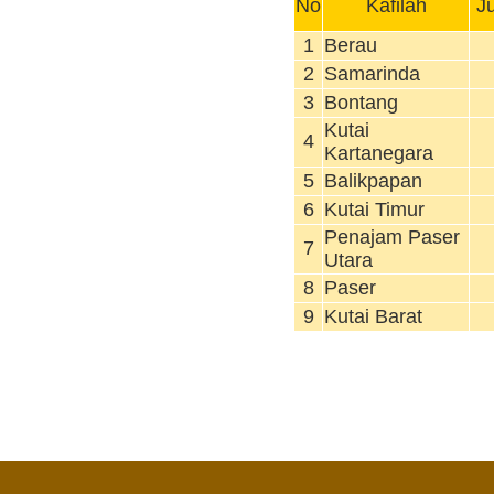
No
Kafilah
Ju
1
Berau
2
Samarinda
3
Bontang
Kutai
4
Kartanegara
5
Balikpapan
6
Kutai Timur
Penajam Paser
7
Utara
8
Paser
9
Kutai Barat