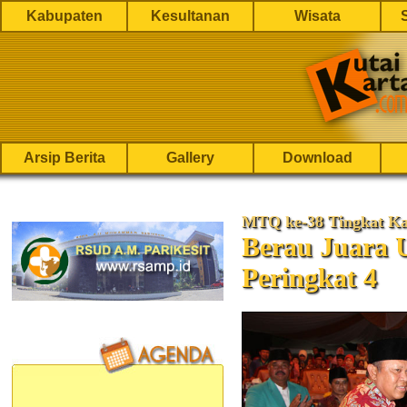
Kabupaten
Kesultanan
Wisata
Arsip Berita
Gallery
Download
MTQ ke-38 Tingkat Ka
Berau Juara
Peringkat 4