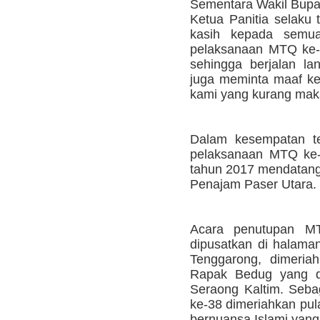
Sementara Wakil Bupa
Ketua Panitia selaku
kasih kepada semu
pelaksanaan MTQ ke-3
sehingga berjalan la
juga meminta maaf ke
kami yang kurang maks
Dalam kesempatan t
pelaksanaan MTQ ke-3
tahun 2017 mendatang
Penajam Paser Utara.
Acara penutupan MT
dipusatkan di halama
Tenggarong, dimeria
Rapak Bedug yang d
Seraong Kaltim. Seb
ke-38 dimeriahkan pul
bernuansa Islami yang