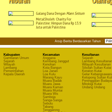
Hiburan
Olahra
Galang Dana Dengan
Maen Setrum
MetalSholeh: Charity For
Palestine: Himpun Dana Rp 13,9
Juta untuk Palestina
Arsip Berita Berdasarkan Tahun :
Kabupaten
Kecamatan
Kesultanan
Gambaran Umum
Anggana
Sejarah
Sejarah
Kembang Janggut
Lambang Kesultana
Wilayah
Kenohan
Wilayah Kesultanan
Lambang
Kota Bangun
Silsilah Sultan Kutai
Pemerintahan
Loa Janan
Keraton Kutai
Kepala Daerah
Loa Kulu
Gelar Kebangsawan
Marang Kayu
Ketopong Sultan Kut
Muara Badak
Peninggalan Budaya
Muara Jawa
Mitologi Kutai
Muara Kaman
Undang Undang
Muara Muntai
Muara Wis
Samboja
Sanga-Sanga
Sebulu
Tabang
Tenggarong