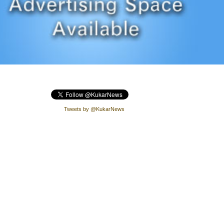
Tweets by @KukarNews