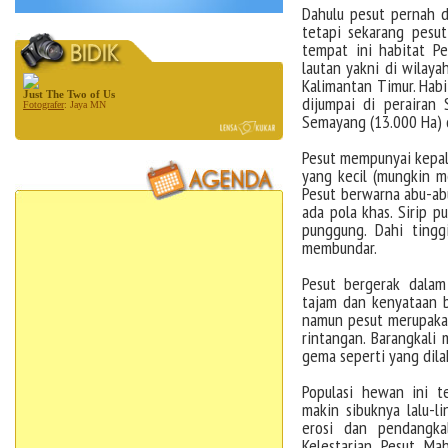
Dahulu pesut pernah d
tetapi sekarang pesut
tempat ini habitat P
lautan yakni di wilay
Kalimantan Timur. Hab
Just The Two of Us
dijumpai di perairan
Fotografer
: Jaya MN
Semayang (13.000 Ha) 
Pesut mempunyai kepal
yang kecil (mungkin m
Pesut berwarna abu-abu
ada pola khas. Sirip 
punggung. Dahi tingg
membundar.
Pesut bergerak dalam
tajam dan kenyataan 
namun pesut merupakan
rintangan. Barangkali
gema seperti yang dila
Populasi hewan ini t
makin sibuknya lalu-l
erosi dan pendangkal
Kelestarian Pesut Ma