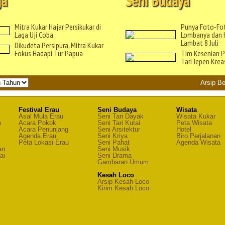
ga
Seni Budaya
Mitra Kukar Hajar Persikukar di
Punya Foto-Fot
Laga Uji Coba
Lombanya dan K
Lambat 8 Juli
Dikudeta Persipura, Mitra Kukar
Fokus Hadapi Tur Papua
Tim Kesenian P
Tari Jepen Krea
Arsip Be
Festival Erau
Seni Budaya
Wisata
Asal Mula Erau
Seni Tari Dayak
Wisata Kukar
n
Acara Pokok
Seni Tari Kutai
Peta Wisata
Acara Penunjang
Seni Arsitektur
Hotel
Agenda Erau
Seni Kriya
Biro Perjalanan
Peta Lokasi Erau
Seni Pahat
Agenda Wisata
an
Seni Musik
ai
Seni Drama
Gambaran Umum
Kesah Loco
Arsip Kesah Loco
Kirim Kesah Loco