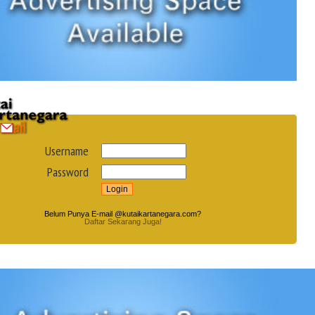
Username
Password
Belum Punya E-mail @kutaikartanegara.com?
Daftar Sekarang Juga!