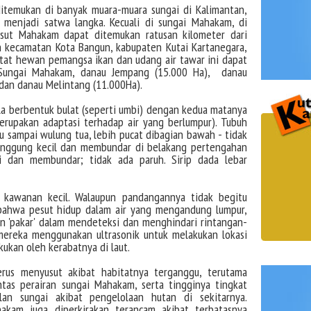
itemukan di banyak muara-muara sungai di Kalimantan,
 menjadi satwa langka. Kecuali di sungai Mahakam, di
esut Mahakam dapat ditemukan ratusan kilometer dari
ah kecamatan Kota Bangun, kabupaten Kutai Kartanegara,
itat hewan pemangsa ikan dan udang air tawar ini dapat
 Sungai Mahakam, danau Jempang (15.000 Ha), danau
dan danau Melintang (11.000Ha).
a berbentuk bulat (seperti umbi) dengan kedua matanya
erupakan adaptasi terhadap air yang berlumpur). Tubuh
 sampai wulung tua, lebih pucat dibagian bawah - tidak
punggung kecil dan membundar di belakang pertengahan
i dan membundar; tidak ada paruh. Sirip dada lebar
 kawanan kecil. Walaupun pandangannya tidak begitu
bahwa pesut hidup dalam air yang mengandung lumpur,
 'pakar' dalam mendeteksi dan menghindari rintangan-
 mereka menggunakan ultrasonik untuk melakukan lokasi
kukan oleh kerabatnya di laut.
erus menyusut akibat habitatnya terganggu, terutama
intas perairan sungai Mahakam, serta tingginya tingkat
an sungai akibat pengelolaan hutan di sekitarnya.
hakam juga diperkirakan terancam akibat terbatasnya