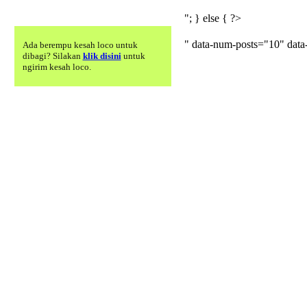
"; } else { ?>
" data-num-posts="10" dat
Ada berempu kesah loco untuk
dibagi? Silakan
klik disini
untuk
ngirim kesah loco.