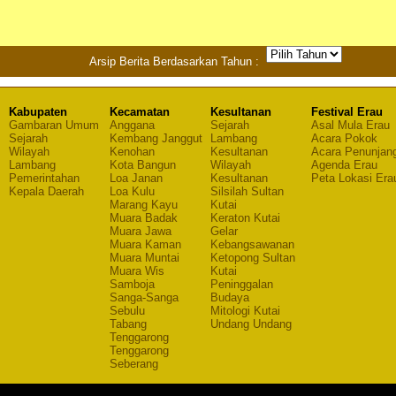
Arsip Berita Berdasarkan Tahun :
Kabupaten
Kecamatan
Kesultanan
Festival Erau
Gambaran Umum
Anggana
Sejarah
Asal Mula Erau
Sejarah
Kembang Janggut
Lambang
Acara Pokok
Wilayah
Kenohan
Kesultanan
Acara Penunjan
Lambang
Kota Bangun
Wilayah
Agenda Erau
Pemerintahan
Loa Janan
Kesultanan
Peta Lokasi Era
Kepala Daerah
Loa Kulu
Silsilah Sultan
Marang Kayu
Kutai
Muara Badak
Keraton Kutai
Muara Jawa
Gelar
Muara Kaman
Kebangsawanan
Muara Muntai
Ketopong Sultan
Muara Wis
Kutai
Samboja
Peninggalan
Sanga-Sanga
Budaya
Sebulu
Mitologi Kutai
Tabang
Undang Undang
Tenggarong
Tenggarong
Seberang