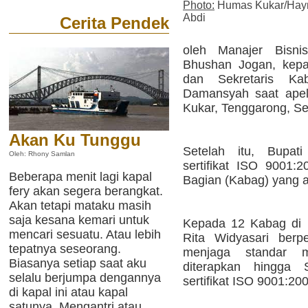
Photo:
Humas Kukar/Hay
Abdi
Cerita Pendek
oleh Manajer Bisn
Bhushan Jogan, kepa
dan Sekretaris Ka
Damansyah saat apel
Kukar, Tenggarong, Sen
Akan Ku Tunggu
Setelah itu, Bupat
Oleh: Rhony Samlan
sertifikat ISO 9001:
Beberapa menit lagi kapal
Bagian (Kabag) yang a
fery akan segera berangkat.
Akan tetapi mataku masih
saja kesana kemari untuk
Kepada 12 Kabag di l
mencari sesuatu. Atau lebih
Rita Widyasari berp
tepatnya seseorang.
menjaga standar 
Biasanya setiap saat aku
diterapkan hingga
selalu berjumpa dengannya
sertifikat ISO 9001:20
di kapal ini atau kapal
satunya. Mengantri atau