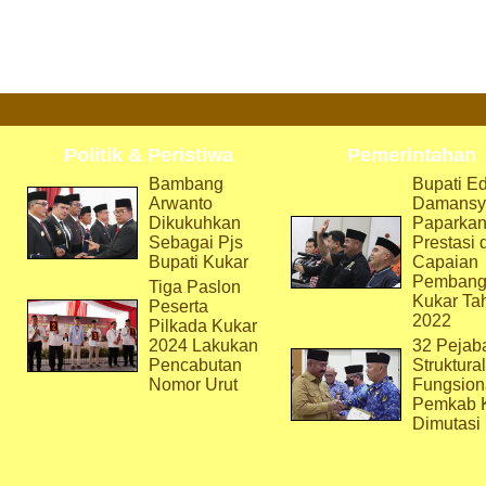
Politik & Peristiwa
Pemerintahan
Bambang
Bupati Ed
Arwanto
Damansy
Dikukuhkan
Paparka
Sebagai Pjs
Prestasi 
Bupati Kukar
Capaian
Pembang
Tiga Paslon
Kukar Ta
Peserta
2022
Pilkada Kukar
2024 Lakukan
32 Pejab
Pencabutan
Struktura
Nomor Urut
Fungsion
Pemkab 
Dimutasi