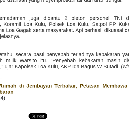
 perusahaan yang meyemprotkan air dari arah sungai.
emadaman juga dibantu 2 pleton personel TNI d
 Koramil Loa Kulu, Polsek Loa Kulu, Satpol PP Kuka
na Loa Gagak serta masyarakat. Api berhasil dikuasai 
 jelasnya.
etahui secara pasti penyebab terjadinya kebakaran ya
h milik Warsito itu. "Penyebab kebakaran masih dise
si," ujar Kapolsek Loa Kulu, AKP Ida Bagus W Sutadi. (
wi
:
Rumah di Jembayan Terbakar, Petasan Membawa 
baran
14)