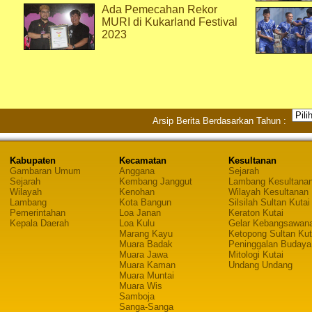
Ada Pemecahan Rekor
MURI di Kukarland Festival
2023
Arsip Berita Berdasarkan Tahun :
Kabupaten
Kecamatan
Kesultanan
Gambaran Umum
Anggana
Sejarah
Sejarah
Kembang Janggut
Lambang Kesultana
Wilayah
Kenohan
Wilayah Kesultanan
Lambang
Kota Bangun
Silsilah Sultan Kutai
Pemerintahan
Loa Janan
Keraton Kutai
Kepala Daerah
Loa Kulu
Gelar Kebangsawan
Marang Kayu
Ketopong Sultan Kut
Muara Badak
Peninggalan Budaya
Muara Jawa
Mitologi Kutai
Muara Kaman
Undang Undang
Muara Muntai
Muara Wis
Samboja
Sanga-Sanga