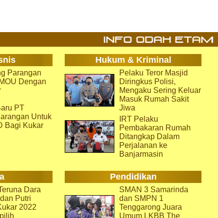
snis
Hukum & Kriminal
g Parangan
Pelaku Teror Masjid
i MOU Dengan
Diringkus Polisi,
r
Mengaku Sering Keluar
Masuk Rumah Sakit
aru PT
Jiwa
arangan Untuk
IRT Pelaku
D Bagi Kukar
Pembakaran Rumah
Ditangkap Dalam
Perjalanan ke
Banjarmasin
a
Pendidikan
eruna Dara
SMAN 3 Samarinda
dan Putri
dan SMPN 1
Kukar 2022
Tenggarong Juara
pilih
Umum LKBB The