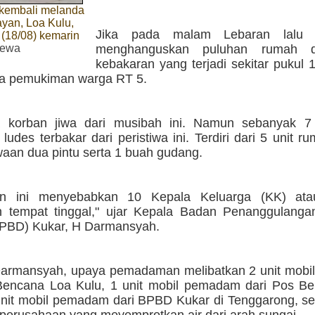
kembali melanda
yan, Loa Kulu,
Jika pada malam Lebaran lalu 
(18/08) kemarin
mewa
menghanguskan puluhan rumah 
kebakaran yang terjadi sekitar pukul
da pemukiman warga RT 5.
a korban jiwa dari musibah ini. Namun sebanyak 
 ludes terbakar dari peristiwa ini. Terdiri dari 5 unit ru
aan dua pintu serta 1 buah gudang.
an ini menyebabkan 10 Kepala Keluarga (KK) ata
n tempat tinggal," ujar Kepala Badan Penanggulang
PBD) Kukar, H Darmansyah.
armansyah, upaya pemadaman melibatkan 2 unit mob
Bencana Loa Kulu, 1 unit mobil pemadam dari Pos B
unit mobil pemadam dari BPBD Kukar di Tenggarong, se