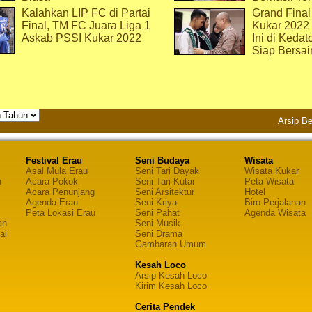
Kalahkan LIP FC di Partai
Grand Final
Final, TM FC Juara Liga 1
Kukar 2022
Askab PSSI Kukar 2022
Ini di Kedat
Siap Bersai
Arsip Be
Festival Erau
Seni Budaya
Wisata
Asal Mula Erau
Seni Tari Dayak
Wisata Kukar
n
Acara Pokok
Seni Tari Kutai
Peta Wisata
Acara Penunjang
Seni Arsitektur
Hotel
Agenda Erau
Seni Kriya
Biro Perjalanan
Peta Lokasi Erau
Seni Pahat
Agenda Wisata
an
Seni Musik
ai
Seni Drama
Gambaran Umum
Kesah Loco
Arsip Kesah Loco
Kirim Kesah Loco
Cerita Pendek