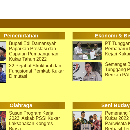
Pemerintahan
Ekonomi & Bi
Bupati Edi Damansyah
PT Tunggan
Paparkan Prestasi dan
Perbaharu
Capaian Pembangunan
Kejari Kuka
Kukar Tahun 2022
Semangat B
32 Pejabat Struktural dan
Tunggang P
Fungsional Pemkab Kukar
Berikan PA
Dimutasi
Olahraga
Seni Buday
Susun Program Kerja
Pemenang T
2023, Askab PSSI Kukar
Kukar 2022 
Laksanakan Kongres
Pariwisata 
Biasa
Berhasil Ter