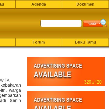
rau
Agenda
Dokumen
Forum
Buku Tamu
 WITA
 kebakaran
tri, warga
igemparkan
jadi Senin