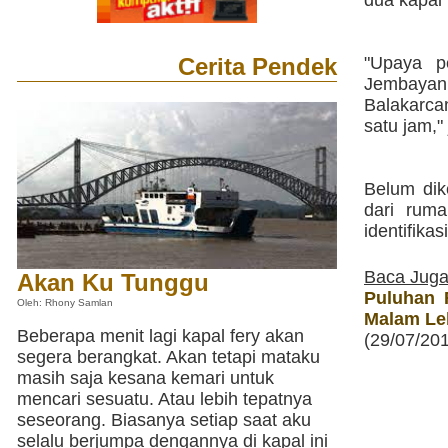
dua kapal
Cerita Pendek
"Upaya p
Jembayan,
Balakarca
satu jam,"
Belum dik
dari ruma
identifika
Baca Juga
Akan Ku Tunggu
Puluhan 
Oleh: Rhony Samlan
Malam Le
Beberapa menit lagi kapal fery akan
(29/07/20
segera berangkat. Akan tetapi mataku
masih saja kesana kemari untuk
mencari sesuatu. Atau lebih tepatnya
seseorang. Biasanya setiap saat aku
selalu berjumpa dengannya di kapal ini