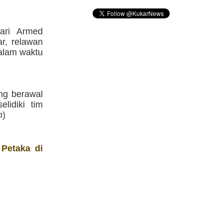
ari Armed
r, relawan
dalam waktu
ng berawal
lidiki tim
n
)
Petaka di