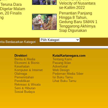
Velocity of Nusantara
 Teruna Dara
se-Kaltim 2022
 Digelar Malam
on, 20 Finalis
Penantian Panjang
ng
Hingga 8 Tahun,
Gedung Baru SMAN 1
Tenggarong Akhirnya
Siap Digunakan
rita Berdasarkan Kategori :
Direktori
KutaiKartanegara.com
Berita & Media
Tentang Kami
Ekonomi & Bisnis
Pasang Iklan
Kesehatan
Advertorial
Komputer & Internet
Web Design
Olahraga
Pedoman Media Siber
Pemerintahan
Isi Buku Tamu
Pendidikan
Lihat Buku Tamu
Rekreasi & Wisata
Seni & Hiburan
Sosial Budaya