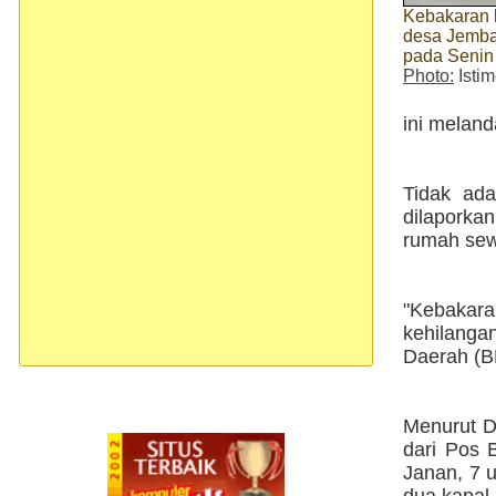
Kebakaran 
desa Jemba
pada Senin 
Photo:
Isti
ini melan
Tidak ad
dilaporkan
rumah sew
"Kebakar
kehilanga
Daerah (B
Menurut D
dari Pos 
Janan, 7 