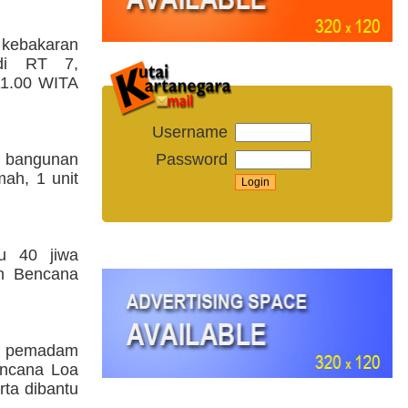
kebakaran
di RT 7,
 11.00 WITA
Username
Password
7 bangunan
mah, 1 unit
u 40 jiwa
an Bencana
il pemadam
encana Loa
rta dibantu