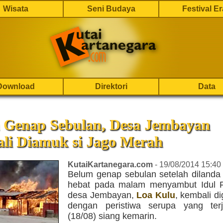
Wisata
Seni Budaya
Festival E
Download
Direktori
Data
 Genap Sebulan, Desa Jembayan
li Diamuk si Jago Merah
KutaiKartanegara.com
- 19/08/2014 15:40
Belum genap sebulan setelah dilanda
hebat pada malam menyambut Idul Fi
desa Jembayan,
Loa Kulu
, kembali d
dengan peristiwa serupa yang ter
(18/08) siang kemarin.